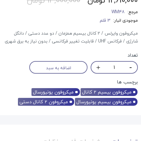
12,610,000 تومان
13,000,000 تومان
مرجع:
WM48
موجودی انبار:
3 قلم
میکروفون وایرلس / 2 کانال بیسیم همزمان / دو عدد دستی / دانگل
شارژی / فرکانس UHF / قابلیت تغییر فرکانسی / بدون نیاز به برق شهری
تعداد
اضافه به سبد
برچسب ها
میکروفون بیسیم 2 کانال
میکروفون یونیورسال
میکروفون بیسیم یونیورسال
میکروفون 2 کانال دستی