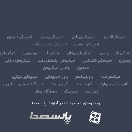
اسپیکر اکتیو
اسپیکر پرتابل
اسپیکر پسیو
اسپیکر دیواری
اسپیکر سقفی
اسپیکر مانیتورینگ
میکروفن وایرلس
میکروفن وکال
میکروفن استودیویی
میکروفن
رومیزی
سیستم کنفرانس
میکروفن اینسترومنت
میکروفن بانکی
هدفون
جانبی میکروفن
میکسر صدا
پاورمیکسر
پاور امپلیفایر
امپلیفایر مرکزی
امپلیفایر دیواری
کارت صدا
رکوردر صدا
دستگاه دیجی
لیزر و
رقص نور
مووینگ
دستگاه بخار
ویدیوهای محصولات در آپارات پارسصدا