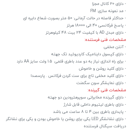
- دارای 20 کانال مجزا
- مد نمونه سازی: FM
- حداکثر فاصله در حالت آرمانی: 50 متر بصورت شعاع دایره ای
- پاسخ فرکانسی 40 الی 18000 هرتز
- دارای مبدل AD با کیفیت 24 بیت 48 کیلوهرتز
مشخصات فنی فرستنده:
- آنتن مخفی
- دارای کپسول داینامیک کاردیوئید تک جهته
- برای راه اندازی نیاز به دو عدد باطری قلمی 1.5 ولت سایز AA دارد
- دارای کلید روشن و خاموش
- دارای کلید مخفی تاچ برای ست کردن فرکانس . پارسصدا
- دارای نمایشگر سون سگمنت
مشخصات فنی گیرنده:
- دارای گیرنده مخابراتی سوپرهترودین دو جهته
- دارای باطری لیتیوم داخلی قابل شارژ
- پایداری باطری بین 4 تا 8 ساعت می باشد
- دارای نشانشگر LED یکی برای روشن یا خاموش بودن و یکی برای نشانگر
دریافت سیگنال فرستنده