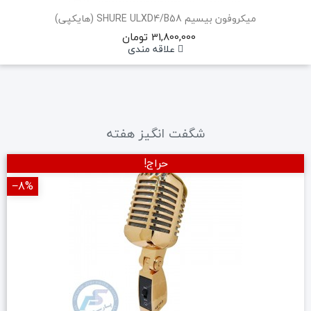
میکروفون بیسیم SHURE ULXD4/B58 (هایکپی)
31,800,000 تومان
علاقه مندی
شگفت انگیز هفته
حراج!
‎−8%