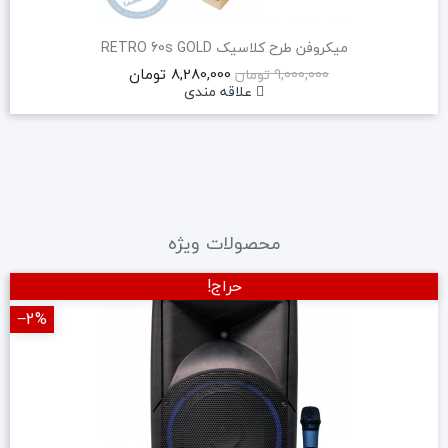
میکروفن طرح کلاسیک RETRO 60s GOLD
8,280,000 تومان
9,000,000 تومان
علاقه مندی
محصولات ویژه
حراج!
‎−2%