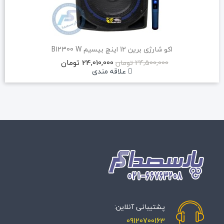
اکو شارژی برین 12 اینچ بیسیم B12300 W
24,010,000 تومان
24,500,000 تومان
علاقه مندی
پشتیبانی آنلاین:
09120700163