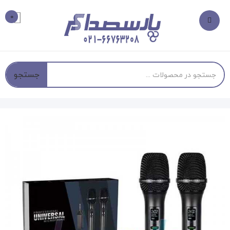
0
جستجو