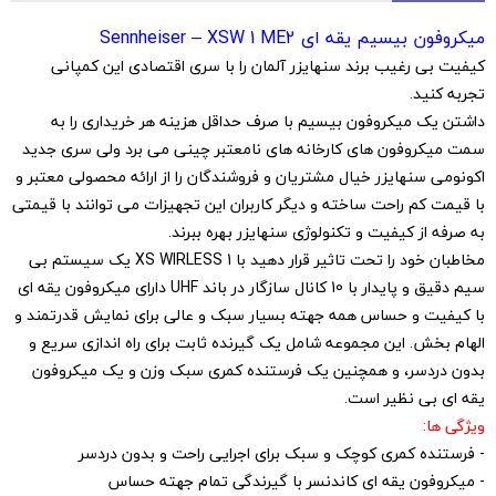
میکروفون بیسیم یقه ای Sennheiser – XSW 1 ME2
کیفیت بی رغیب برند سنهایزر آلمان را با سری اقتصادی این کمپانی
تجربه کنید.
داشتن یک میکروفون بیسیم با صرف حداقل هزینه هر خریداری را به
سمت میکروفون های کارخانه های نامعتبر چینی می برد ولی سری جدید
اکونومی سنهایزر خیال مشتریان و فروشندگان را از ارائه محصولی معتبر و
با قیمت کم راحت ساخته و دیگر کاربران این تجهیزات می توانند با قیمتی
به صرفه از کیفیت و تکنولوژی سنهایزر بهره ببرند.
مخاطبان خود را تحت تاثیر قرار دهید با XS WIRLESS 1 یک سیستم بی
سیم دقیق و پایدار با 10 کانال سازگار در باند UHF دارای میکروفون یقه ای
با کیفیت و حساس همه جهته بسیار سبک و عالی برای نمایش قدرتمند و
الهام بخش. این مجموعه شامل یک گیرنده ثابت برای راه اندازی سریع و
بدون دردسر، و همچنین یک فرستنده کمری سبک وزن و یک میکروفون
یقه ای بی نظیر است.
ویژگی ها:
- فرستنده کمری کوچک و سبک برای اجرایی راحت و بدون دردسر
- میکروفون یقه ای کاندنسر با گیرندگی تمام جهته حساس