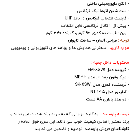
- آنتن دایورسیتی داخلی
- ست شدن اتوماتیک فرکانس
- قابلیت انتخاب فرکانس در باند UHF
- بیش از 10 کانال فرکانسی قابل انتخاب
- وزن : فرستنده کمری 95 گرم و گیرنده 340 گرم
توجه :
طراحی آلمان – ساخت تایوان
موارد کاربرد :
سخنرانی همایش ها و برنامه های تلویزیونی و ویدیویی
محتویات داخل جعبه :
- گیرنده مدل EM-XSW1
- میکروفون یقه ای مدل ME2-2
- فرستنده کمری مدل SK-XSW1
- آداپتور مدل NT 12-5
- دو عدد باطری AA تست
توصیه پارسصدا :
به کلیه عزیزانی که به خرید برند اهمیت می دهند و
برند معتبر را ضامن کیفیت خوب می دانند. این سری فوق العاده را
کارشناسان فروش پارسصدا توصیه و تضمین می نمایند.