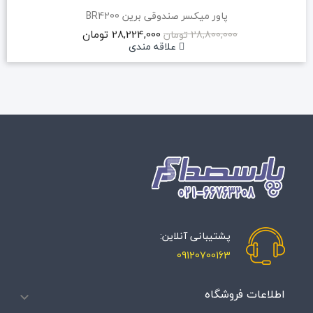
پاور میکسر صندوقی برین BR4200
28,224,000 تومان
28,800,000 تومان
علاقه مندی
پشتیبانی آنلاین:
09120700163
اطلاعات فروشگاه
