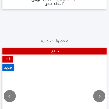
علاقه مندی
محصولات ویژه
حراج!
‎−2%
جدید