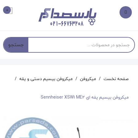
0
جستجو
صفحه نخست
میکروفن
میکروفن بیسیم دستی و یقه
میکروفن بیسیم یقه ای Sennheiser XSW1 ME2