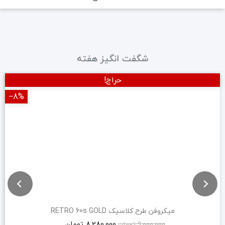
شگفت انگیز هفته
حراج!
‎−8%
میکروفن طرح کلاسیک RETRO 60s GOLD
8,280,000 تومان
9,000,000 تومان