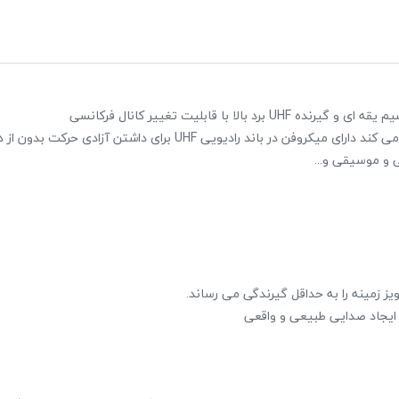
این پک بی سیم برد حدود 50 الی 100 متر (بسته به شرایط محیط) فراهم می کند دارای میکروفن در باند رادیویی UHF برای 
 و موسیقی و...
پکیج اسپیکر پرتابل EDISON Es6000
39,600,000 تومان
45,000,000 تومان
علاقه مندی
2 نظر
ز زمینه را به حداقل گیرندگی می رساند.
ایجاد صدایی طبیعی و واقعی