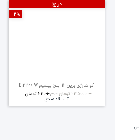
حراج!
‎−2%
‎−2%
جدید
اکو شارژی برین 12 اینچ بیسیم B12300 W
24,010,000 تومان
24,500,000 تومان
علاقه مندی
3- آداپتور دستگاه گیرنده 4- کابل رابط گیرنده 5- باطری تست 6- کیس