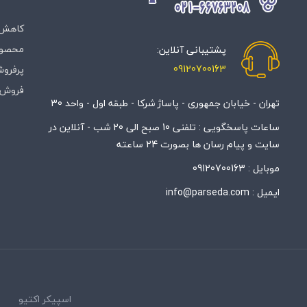
کاهش 
محصول
پشتیبانی آنلاین:
09120700163
پرفروش
فروش 
تهران - خیابان جمهوری - پاساژ شرکا - طبقه اول - واحد 30
ساعات پاسخگویی : تلفنی 10 صبح الی 20 شب - آنلاین در
سایت و پیام رسان ها بصورت 24 ساعته
موبایل :
09120700163
ایمیل :
info@parseda.com
اسپیکر اکتیو