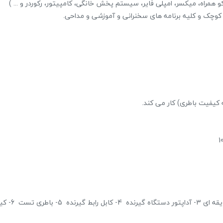
 همراه، میکسر، امپلی فایر، سیستم پخش خانگی، کامپیتور، رکوردر و ... )
حراج!
 کوچک و کلیه برنامه های سخنرانی و آموزشی و مداحی.
پاور میکسر صندوقی برین BR4200
28,224,000 تومان
28,800,000 تومان
علاقه مندی
محتویات جعبه : 1- دستگاه گیرنده دو آنتن 2- دوعدد میکروفون بیسیم یقه ای 