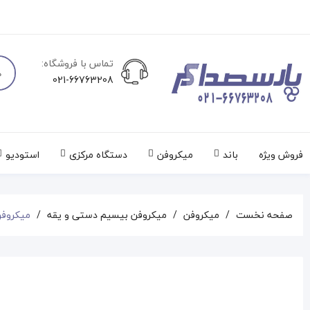
تماس با فروشگاه:
021-66763208
فروش ویژه
باند
میکروفن
دستگاه مرکزی
استودیو
صفحه نخست
میکروفن
میکروفن بیسیم دستی و یقه
میکروفن بیسیم