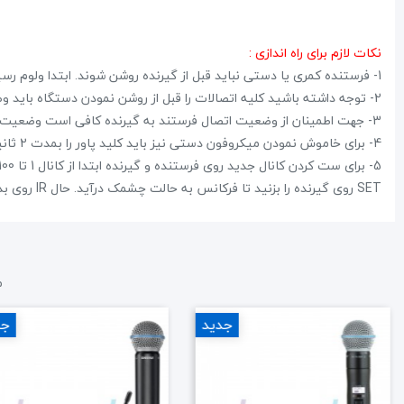
نکات لازم برای راه اندازی :
1- فرستنده کمری یا دستی نباید قبل از گیرنده روشن شوند. ابتدا ولوم رسیور را در حد کم تنظیم کنید سپس کلید پاور گیرنده را بزنید.
2- توجه داشته باشید کلیه اتصالات را قبل از روشن نمودن دستگاه باید وصل کرده باشید.
3- جهت اطمینان از وضعیت اتصال فرستند به گیرنده کافی است وضعیت RF روی نمایشگر را چک کنید.
4- برای خاموش نمودن میکروفون دستی نیز باید کلید پاور را بمدت 2 ثانیه فشرده و نگه دارید.
SET روی گیرنده را بزنید تا فرکانس به حالت چشمک درآید. حال IR روی بدنه فرستنده رو روی IR گیرنده نگه دارید تا فرکانس گیرنده روی فرستنده ست شود.
م
جدید
جد