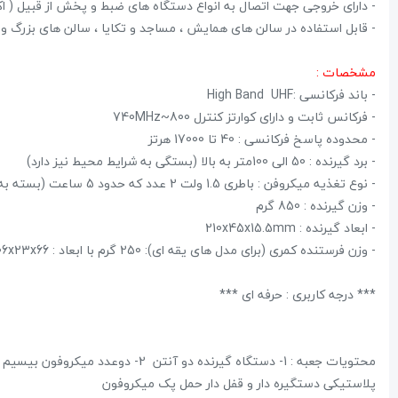
- دارای خروجی جهت اتصال به انواع دستگاه های ضبط و پخش از قبیل ( اکو
- قابل استفاده در سالن های همایش ، مساجد و تکایا ، سالن های بزرگ و
مشخصات :
- باند فرکانسی :High Band UHF
- فرکانس ثابت و دارای کوارتز کنترل 800~740MHz
- محدوده پاسخ فرکانسی : 40 تا 17000 هرتز
- برد گیرنده : 50 الی 100متر به بالا (بستگی به شرایط محیط نیز دارد)
- نوع تغذیه میکروفن : باطری 1.5 ولت 2 عدد که حدود 5 ساعت (بسته به کیفیت باطری) کار می کند.
- وزن گیرنده : 850 گرم
- ابعاد گیرنده : 210x45x15.5mm
- وزن فرستنده کمری (برای مدل های یقه ای): 250 گرم با ابعاد : 106x23x66
*** درجه کاربری : حرفه ای ***
پلاستیکی دستگیره دار و قفل دار حمل پک میکروفون