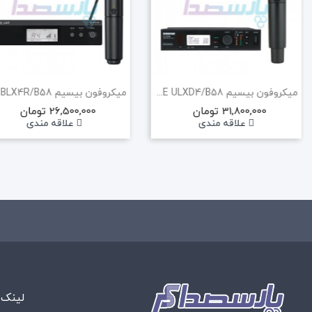
میکروفون بیسیم SHURE ULXD4/B58 (هایکپی)
31,800,000 تومان
26,500,000 تومان
علاقه مندی
علاقه مندی
لینک 