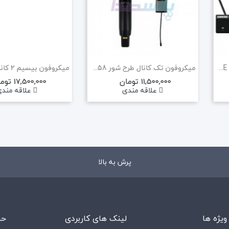
میکروفون بیسیم SHURE BLX4R/B58 (هایکپی)
میکروفون تک کانال طرح شور SHURE SLXD2/BETA58
11,500,000 تومان
17,500,000 تومان
علاقه مندی
علاقه مند
پرش به بالا
ویژه ها
لینک های کاربردی
حس