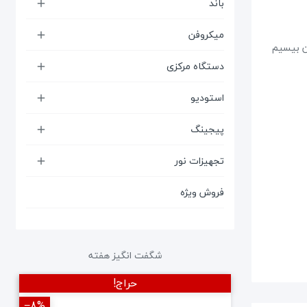
باند

میکروفن

دد میکروفون بیسیم
دستگاه مرکزی

استودیو

پیجینگ

تجهیزات نور

فروش ویژه
شگفت انگیز هفته
حراج!
‎−8%
‎−12%