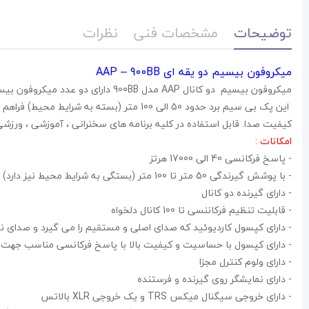
توضیحات
مشخصات فنی
نظرات
میکروفون بیسیم دو یقه ای AAP – 900BB
میکروفون بیسیم دو کانال AAP مدل 900BB دارای دو عدد میکروفون بیسیم یقه ای و گیرنده UHF برد بالا با قابلیت تغییر کانال فرکانسی
کیفیت صدا. قابل استفاده در کلیه برنامه های سخنرانی ، آموزشی ، ورزشی
امکانات :
- پاسخ فرکانسی 40 الی 17000 هرتز
- با پوشش گیرندگی 50 متر تا 100 متر (بستگی به شرایط محیط نیز دارد)
- دارای گیرنده دو کانال
- قابلیت تنظیم فرکاننسی تا 100 کانال دلخواه
- دارای کپسول کاردیوئید که صدای اصلی و مستقیم را می گیرد و صدای نوی
- دارای کپسول با حساسیت و کیفیت بالا با پاسخ فرکانسی مناسب جهت 
- دارای ولوم کنترل مجزا
- دارای نمایشگر روی گیرنده و فرستنده
- دارای خروجی سیگنال میکس TRS و یک خروجی XLR بالاتس