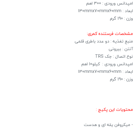
امپدانس ورودی : 300 اهم
ابعاد : 130mmx70mmx60mm
وزن : 190 گرم
مشخصات فرستنده کمری:
منبع تغذیه : دو عدد باطری قلمی
آنتن : بیرونی
نوع اتصال : جک TRS
امپدانس ورودی : کیلو10 اهم
ابعاد : 130mmx70mmx60mm
وزن : 190 گرم
محتویات این پکیج :
- میکروفن یقه ای و هدست