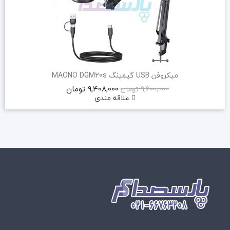
میکروفن USB گیمینگ MAONO DGM20s
9,408,000 تومان
9,600,000 تومان
علاقه مندی