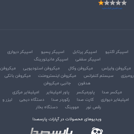
اسپیکر اکتیو
اسپیکر پرتابل
اسپیکر پسیو
اسپیکر دیواری
اسپیکر سقفی
اسپیکر مانیتورینگ
میکروفن وایرلس
میکروفن وکال
میکروفن استودیویی
میکروفن
رومیزی
سیستم کنفرانس
میکروفن اینسترومنت
میکروفن بانکی
هدفون
جانبی میکروفن
میکسر صدا
پاورمیکسر
پاور امپلیفایر
امپلیفایر مرکزی
امپلیفایر دیواری
کارت صدا
رکوردر صدا
دستگاه دیجی
لیزر و
رقص نور
مووینگ
دستگاه بخار
ویدیوهای محصولات در آپارات پارسصدا