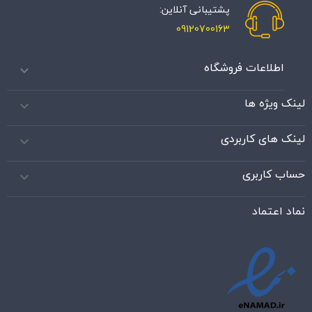
پشتیبانی آنلاین:
09120700163
اطلاعات فروشگاه

لینک ویژه ها

لینک های کاربردی

حساب کاربری

نماد اعتماد