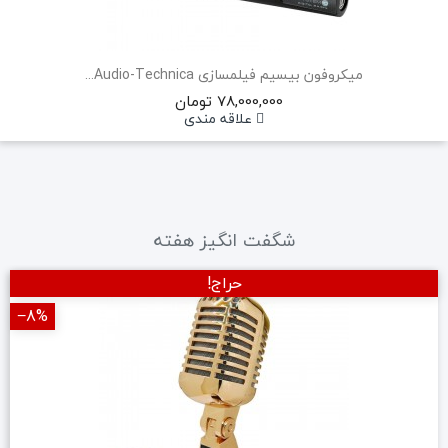
میکروفون بیسیم فیلمسازی Audio-Technica...
78,000,000 تومان
علاقه مندی
شگفت انگیز هفته
حراج!
‎−8%