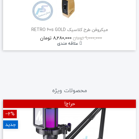
میکروفن طرح کلاسیک RETRO 60s GOLD
8,280,000 تومان
9,000,000 تومان
علاقه مندی
محصولات ویژه
حراج!
‎−2%
جدید