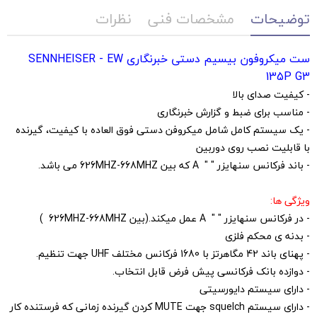
توضیحات
مشخصات فنی
نظرات
ست میکروفون بیسیم دستی خبرنگاری SENNHEISER - EW
135P G3
- کیفیت صدای بالا
- مناسب برای ضبط و گزارش خبرنگاری
- یک سیستم کامل شامل میکروفن دستی فوق العاده با کیفیت، گیرنده
با قابلیت نصب روی دوربین
- باند فرکانس سنهایزر " " A که بین 626MHZ-668MHZ می باشد.
ویژگی ها:
- در فرکانس سنهایزر " " A عمل میکند.(بین 626MHZ-668MHZ )
- بدنه ی محکم فلزی
- پهنای باند 42 مگاهرتز با 1680 فرکانس مختلف UHF جهت تنظیم.
- دوازده بانک فرکانسی پیش فرض قابل انتخاب.
- دارای سیستم دایورسیتی
- دارای سیستم squelch جهت MUTE کردن گیرنده زمانی که فرستنده کار