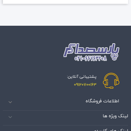
پشتیبانی آنلاین:
09120700163
اطلاعات فروشگاه

لینک ویژه ها

لینک های کاربردی