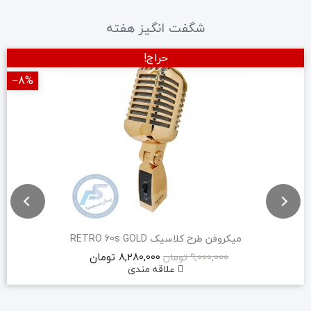
شگفت انگیز هفته
حراج!
‎−8%
میکروفن طرح کلاسیک RETRO 60s GOLD
8,280,000 تومان
9,000,000 تومان
علاقه مندی