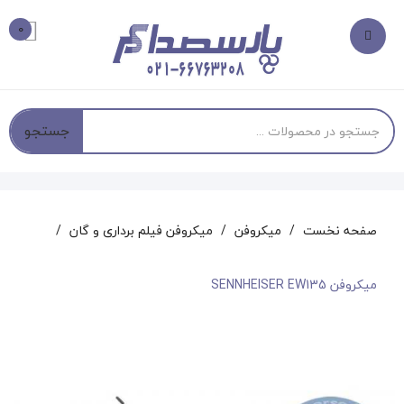
0
جستجو
صفحه نخست
میکروفن
میکروفن فیلم برداری و گان
میکروفن SENNHEISER EW135