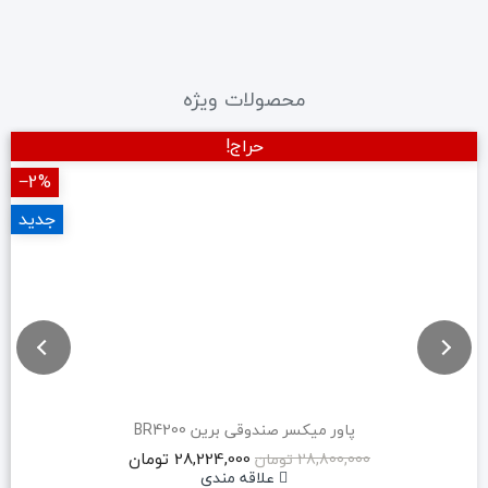
محصولات ویژه
حراج!
‎−2%
جدید
پاور میکسر صندوقی برین BR4200
28,224,000 تومان
28,800,000 تومان
علاقه مندی