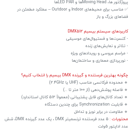
پروژکتور ها، Moving Headها و LED PARها
✅ مناسب برای محیط‌های Indoor و Outdoor – عملکرد مطمئن در
فضاهای بزرگ و باز
کاربردهای سیستم بیسیم DMX512
- کنسرت‌ها و فستیوال‌های موسیقی
- تئاتر و نمایش‌های زنده
- مراسم عروسی و رویدادهای ویژه
- نورپردازی معماری و ساختمان‌ها
چگونه بهترین فرستنده و گیرنده DMX بیسیم را انتخاب کنیم؟
🔹 محدوده فرکانسی مناسب (UHF یا 2.4GHz)
🔹 فاصله پوشش‌دهی (از 100 متر تا ...)
🔹 تعداد کانال‌های قابل پشتیبانی (معمولاً 512 کانال استاندارد)
🔹 قابلیت Synchronization برای چندین دستگاه
🔹 مقاومت در برابر نویز و تداخل
محتویات :
5 عدد فرستنده ترنسمیتر DMX ، یک عدد گیرنده DMX، شش
عدد اداپتور 5ولت