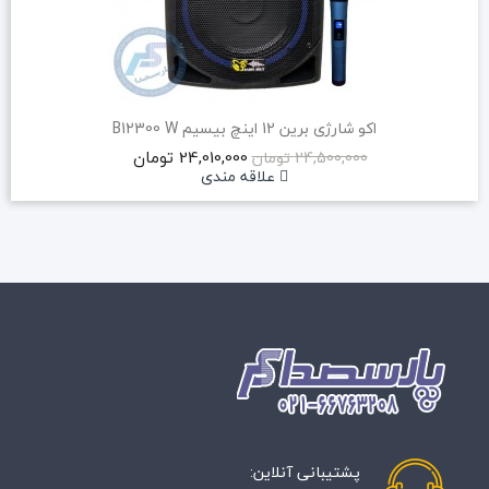
اکو شارژی برین 12 اینچ بیسیم B12300 W
24,010,000 تومان
24,500,000 تومان
علاقه مندی
پشتیبانی آنلاین: