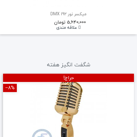
میکسر نور DMX 192
5,640,000 تومان
علاقه مندی
شگفت انگیز هفته
حراج!
‎−8%