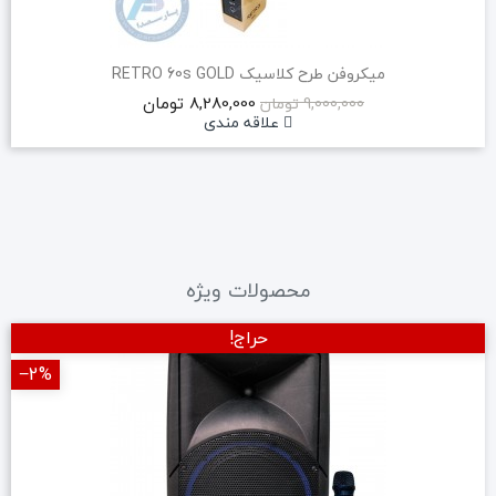
میکروفن طرح کلاسیک RETRO 60s GOLD
8,280,000 تومان
9,000,000 تومان
علاقه مندی
محصولات ویژه
حراج!
‎−2%