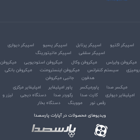
اسپیکر اکتیو
اسپیکر پرتابل
اسپیکر پسیو
اسپیکر دیواری
اسپیکر سقفی
اسپیکر مانیتورینگ
میکروفن وایرلس
میکروفن وکال
میکروفن استودیویی
میکروفن
رومیزی
سیستم کنفرانس
میکروفن اینسترومنت
میکروفن بانکی
هدفون
جانبی میکروفن
میکسر صدا
پاورمیکسر
پاور امپلیفایر
امپلیفایر مرکزی
امپلیفایر دیواری
کارت صدا
رکوردر صدا
دستگاه دیجی
لیزر و
رقص نور
مووینگ
دستگاه بخار
ویدیوهای محصولات در آپارات پارسصدا