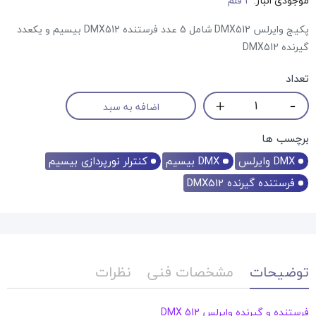
موجودی انبار:
1 قلم
پکیج وایرلس DMX512 شامل 5 عدد فرستنده DMX512 بیسیم و یکعدد
گیرنده DMX512
تعداد
اضافه به سبد
برچسب ها
DMX وایرلس
DMX بیسیم
کنترلر نورپردازی بیسیم
فرستنده گیرنده DMX512
توضیحات
مشخصات فنی
نظرات
فرستنده و گیرنده وایرلس DMX 512