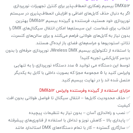
DMX512 بیسیم راهکاری انعطاف‌پذیر برای کنترل تجهیزات نورپردازی
اگر به دنبال حذف کابل‌های اضافی و افزایش انعطاف‌پذیری در سیستم
نورپردازی خود هستید، فرستنده و گیرنده بیسیم DMX512 بهترین
انتخاب برای شماست. این سیستم‌ها امکان انتقال سیگنال‌های DMX را
بدون نیاز به کابل‌های طولانی فراهم می‌کنند و برای سالن‌های کنسرت،
تئاتر، استودیوها و مراسم‌های فضای باز ایده‌آل هستند.
با استفاده از تکنولوژی بیسیم Wireless DMX، نورپردازی حرفه‌ای را بدون
دردسر کابل‌کشی تجربه کنید!
توسط این دستگاه می توانید 5 عدد دستگاه نورپردازی را به تنهایی
وایرلس کنید یا 5 مجموعه مجزا که بصورت داخلی با کابل به یکدیگر
متصل شده اند را در نهایت بیسیم کنید.
مزایای استفاده از گیرنده وفرستنده وایرلس DMX512
✅ حذف محدودیت کابل‌ها – انتقال سیگنال تا فواصل طولانی بدون افت
کیفیت
✅ نصب و راه‌اندازی آسان – بدون نیاز به تنظیمات پیچیده
✅ پایداری بالا – کاهش نویز و تداخل با استفاده از فناوری‌های پیشرفته
✅ سازگاری گسترده – کار با تمام دستگاه‌های DMX استاندارد مانند