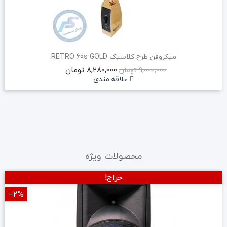
میکروفن طرح کلاسیک RETRO 60s GOLD
8,280,000 تومان
9,000,000 تومان
علاقه مندی
محصولات ویژه
حراج!
‎−2%