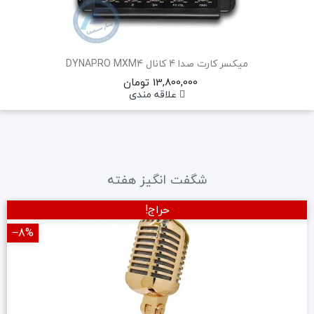
میکسر کارت صدا 4 کانال DYNAPRO MXM4
13,800,000 تومان
علاقه مندی
شگفت انگیز هفته
حراج!
‎−8%