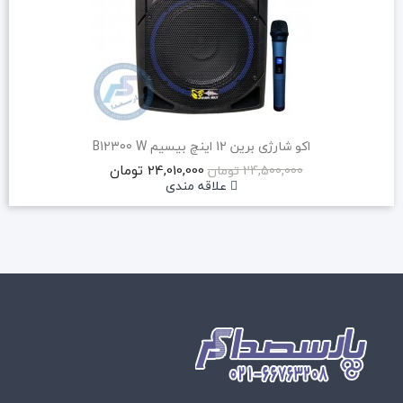
اکو شارژی برین 12 اینچ بیسیم B12300 W
24,010,000 تومان
24,500,000 تومان
علاقه مندی