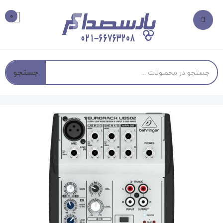
0
جستجو