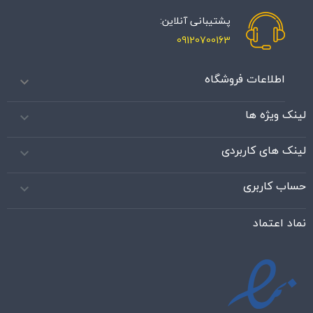
پشتیبانی آنلاین:
09120700163
اطلاعات فروشگاه

لینک ویژه ها

لینک های کاربردی

حساب کاربری

نماد اعتماد