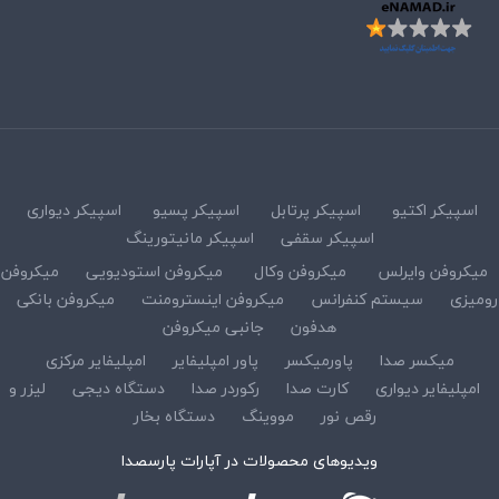
اسپیکر اکتیو
اسپیکر پرتابل
اسپیکر پسیو
اسپیکر دیواری
اسپیکر سقفی
اسپیکر مانیتورینگ
میکروفن وایرلس
میکروفن وکال
میکروفن استودیویی
میکروفن
رومیزی
سیستم کنفرانس
میکروفن اینسترومنت
میکروفن بانکی
هدفون
جانبی میکروفن
میکسر صدا
پاورمیکسر
پاور امپلیفایر
امپلیفایر مرکزی
امپلیفایر دیواری
کارت صدا
رکوردر صدا
دستگاه دیجی
لیزر و
رقص نور
مووینگ
دستگاه بخار
ویدیوهای محصولات در آپارات پارسصدا