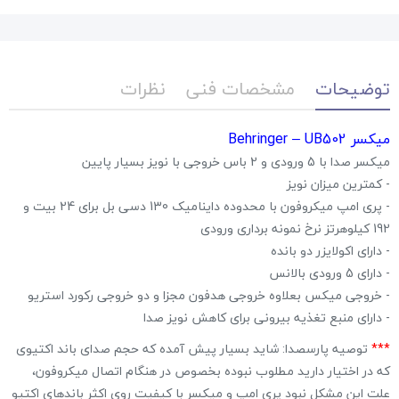
توضیحات
مشخصات فنی
نظرات
میکسر Behringer – UB502
میکسر صدا با 5 ورودی و 2 باس خروجی با نویز بسیار پایین
- کمترین میزان نویز
- پری امپ میکروفون با محدوده داینامیک 130 دسی بل برای 24 بیت و
192 کیلوهرتز نرخ نمونه برداری ورودی
- دارای اکولایزر دو بانده
- دارای 5 ورودی بالانس
- خروجی میکس بعلاوه خروجی هدفون مجزا و دو خروجی رکورد استریو
- دارای منبع تغذیه بیرونی برای کاهش نویز صدا
***
توصیه پارسصدا: شاید بسیار پیش آمده که حجم صدای باند اکتیوی
که در اختیار دارید مطلوب نبوده بخصوص در هنگام اتصال میکروفون،
علت این مشکل نبود پری امپ و میکسر با کیفیت روی اکثر باندهای اکتیو