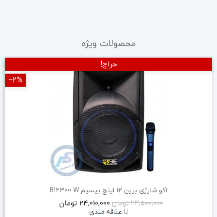
محصولات ویژه
حراج!
‎−2%
اکو شارژی برین 12 اینچ بیسیم B12300 W
24,010,000 تومان
24,500,000 تومان
علاقه مندی