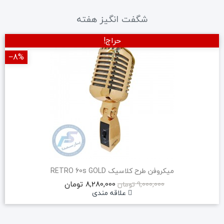
شگفت انگیز هفته
حراج!
‎−8%
میکروفن طرح کلاسیک RETRO 60s GOLD
8,280,000 تومان
9,000,000 تومان
علاقه مندی