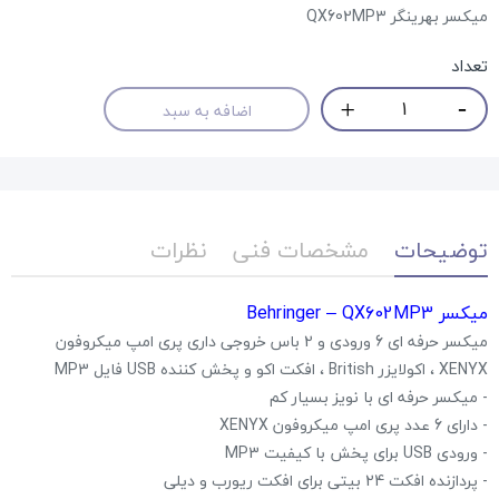
میکسر بهرینگر QX602MP3
تعداد
اضافه به سبد
توضیحات
مشخصات فنی
نظرات
میکسر Behringer – QX602MP3
میکسر حرفه ای 6 ورودی و 2 باس خروجی داری پری امپ میکروفون
XENYX ، اکولایزر British ، افکت اکو و پخش کننده USB فایل MP3
- میکسر حرفه ای با نویز بسیار کم
- دارای 6 عدد پری امپ میکروفون XENYX
- ورودی USB برای پخش با کیفیت MP3
- پردازنده افکت 24 بیتی برای افکت ریورب و دیلی