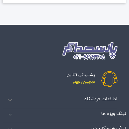
پشتیبانی آنلاین:
09120700163
اطلاعات فروشگاه

لینک ویژه ها

لینک های کاربردی