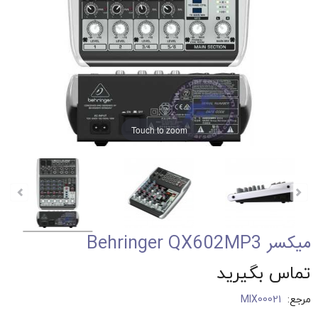
Touch to zoom
میکسر Behringer QX602MP3
تماس بگیرید
مرجع:
MIX00021