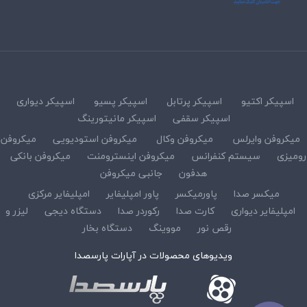
اسپیکر اکتیو
اسپیکر پرتابل
اسپیکر پسیو
اسپیکر دیواری
اسپیکر سقفی
اسپیکر مانیتورینگ
میکروفن وایرلس
میکروفن وکال
میکروفن استودیویی
میکروفن
رومیزی
سیستم کنفرانس
میکروفن اینسترومنت
میکروفن بانکی
هدفون
جانبی میکروفن
میکسر صدا
پاورمیکسر
پاور امپلیفایر
امپلیفایر مرکزی
امپلیفایر دیواری
کارت صدا
رکوردر صدا
دستگاه دیجی
لیزر و
رقص نور
مووینگ
دستگاه بخار
ویدیوهای محصولات در آپارات پارسصدا