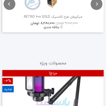
میکروفن طرح کلاسیک RETRO 60s GOLD
8,280,000 تومان
9,000,000 تومان
علاقه مندی
محصولات ویژه
حراج!
‎−2%
جدید