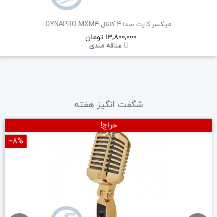
میکسر کارت صدا 4 کانال DYNAPRO MXM4
13,800,000 تومان
علاقه مندی
شگفت انگیز هفته
حراج!
‎−8%