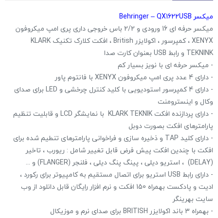
میکسر Behringer – QX1622USB
میکسر حرفه ای 16 ورودی و 2/2 باس خروجی داری پری امپ میکروفون
XENYX ، کمپرسور ، اکولایزر British ، افکت کلارک تکنیک KLARK
TEKNINK و رابط USB بعنوان کارت صدا
- میکسر حرفه ای با نویز بسیار کم
- دارای 4 عدد پری امپ میکروفون XENYX با فانتوم پاور
- دارای 4 کمپرسور استودیویی با کلید کنترل چرخشی و LED برای صدای
وکال و اینسترومنت
- دارای پردازنده افکت KLARK TEKNIK با نمایشگر LCD و قابلیت تنظیم
پارامترهای افکت بصورت دوبل
- دارای کلید TAP و ذخیره سازی و فراخوانی پارامترهای تنطیم شده برای
افکت با چندین افکت پیش فرض قابل تغییر شامل : ریورب ، تاخیر
(DELAY) ، استریو دیلی ، پینگ پنگ دیلی ، فلنجر (FLANGER) و ...
- دارای رابط USB استریو برای اتصال مستقیم به کامپیوتر برای رکورد ،
ادیت و پادکست بهمراه 150 افکت و نرم افزار رایگان قابل دانلود از وب
سایت بهرینگر
- بهمراه 3 باند اکولایزر BRITISH برای صدای نرم و موزیکال