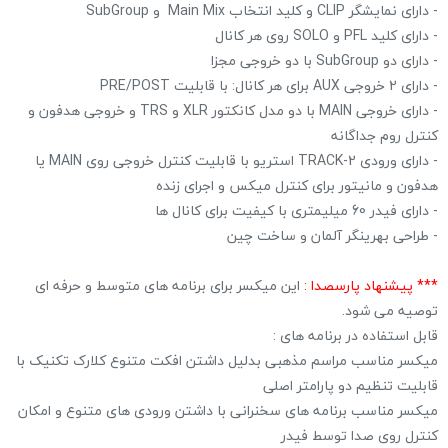
- دارای نمایشگر CLIP و کلید انتخاب Main Mix و SubGroup
- دارای کلید PFL و SOLO روی هر کانال
- دارای دو SubGroup با دو خروجی مجزا
- دارای 2 خروجی AUX برای هر کانال: با قابلیت PRE/POST
- دارای خروجی MAIN با دو مدل کانکتور XLR و TRS و خروجی هدفون و
کنترل روم جداگانه
- دارای ورودی 2-TRACK استریو با قابلیت کنترل خروجی روی MAIN یا
هدفون و مانیتور برای کنترل میکس و اجرای زنده
- دارای فیدر 60 میلیمتری با کیفیت برای کانال ها
- طراحی بهرینگر آلمان و ساخت چین
***
پیشنهاد پارسصدا :
این میکسر برای برنامه های متوسط و حرفه ای
توصیه می شود.
قابل استفاده در برنامه های :
میکسر مناسب مراسم مذهبی بدلیل داشتن افکت متنوع کلارک تکنیک با
قابلیت تنظیم دو پارامتر اصلی
میکسر مناسب برنامه های سخنرانی با داشتن ورودی های متنوع و امکان
کنترل روی صدا توسط فیدر