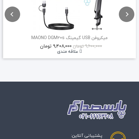
میکروفن USB گیمینگ MAONO DGM20s
9,408,000 تومان
9,600,000 تومان
علاقه مندی
پشتیبانی آنلاین: