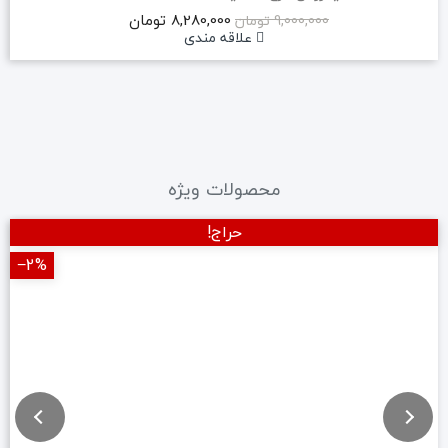
8,280,000 تومان
9,000,000 تومان
علاقه مندی
محصولات ویژه
حراج!
‎−2%