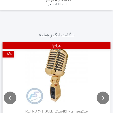
علاقه مندی
شگفت انگیز هفته
حراج!
‎−8%
میکروفن طرح کلاسیک RETRO 60s GOLD