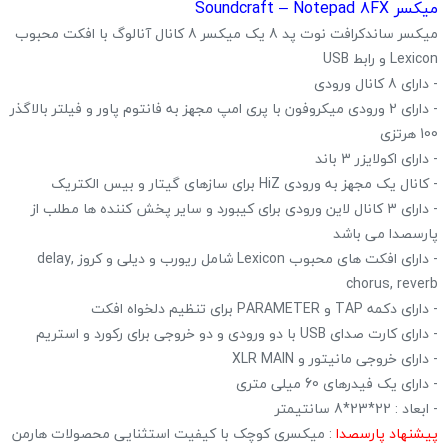
میکسر Soundcraft – Notepad 8FX
میکسر ساندکرافت نوت پد 8 یک میکسر 8 کانال آنالوگ با افکت محبوب
Lexicon و رابط USB
- دارای 8 کانال ورودی
- دارای 2 ورودی میکروفون با پری امپ مجهز به فانتوم پاور و فیلتر بالاگذر
100 هرتزی
- دارای اکولایزر 3 باند
- کانال یک مجهز به ورودی HiZ برای سازهای گیتار و بیس الکتریک
- دارای 3 کانال لاین ورودی برای کیبورد و سایر پخش کننده ها مطلب از
پارسصدا می باشد
- دارای افکت های محبوب Lexicon شامل ریورب و دیلی و کروز delay,
chorus, reverb
- دارای دکمه TAP و PARAMETER برای تنظیم دلخواه افکت
- دارای کارت صدای USB با دو ورودی و دو خروجی برای رکورد و استریم
- دارای خروجی مانیتور و XLR MAIN
- دارای یک فیدرهای 60 میلی متری
- ابعاد : 22*23*8 سانتیمتر
پیشنهاد پارسصدا
: میکسری کوچک با کیفیت استثنایی محصولات هارمن