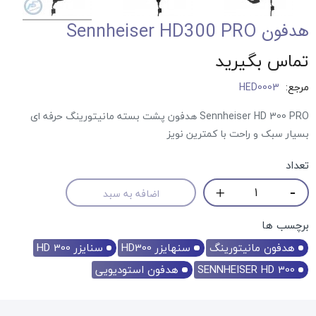
هدفون Sennheiser HD300 PRO
تماس بگیرید
مرجع:
HED0003
Sennheiser HD 300 PRO هدفون پشت بسته مانیتورینگ حرفه ای
بسیار سبک و راحت با کمترین نویز
تعداد
اضافه به سبد
برچسب ها
هدفون مانیتورینگ
سنهایزر HD300
سنایزر HD 300
SENNHEISER HD 300
هدفون استودیویی