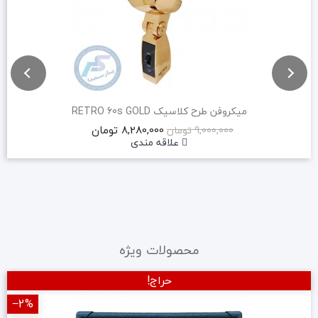
میکروفن طرح کلاسیک RETRO 60s GOLD
8,280,000 تومان
9,000,000 تومان
علاقه مندی
محصولات ویژه
حراج!
‎−2%