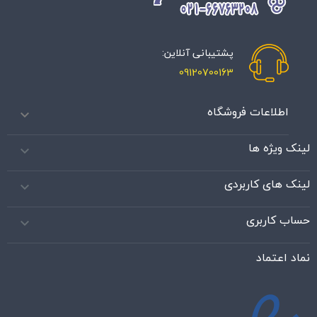
پشتیبانی آنلاین:
09120700163
اطلاعات فروشگاه

لینک ویژه ها

لینک های کاربردی

حساب کاربری

نماد اعتماد