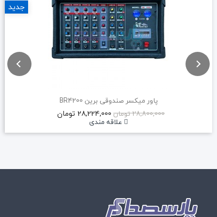
جدید
پاور میکسر صندوقی برین BR4200
28,224,000 تومان
28,800,000 تومان
علاقه مندی