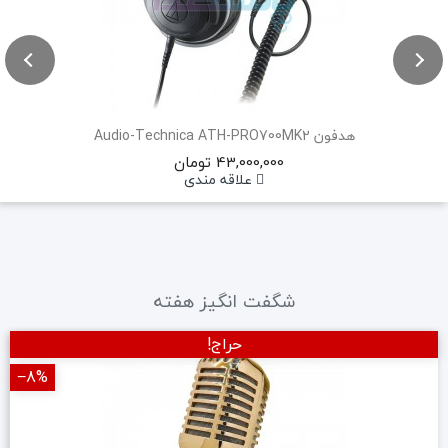
هدفون Audio-Technica ATH-PRO700MK2
43,000,000 تومان
علاقه مندی
شگفت انگیز هفته
حراج!
‎−8%