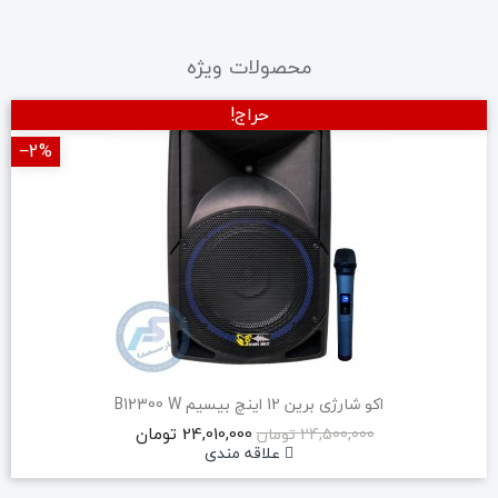
محصولات ویژه
حراج!
‎−2%
اکو شارژی برین 12 اینچ بیسیم B12300 W
24,010,000 تومان
24,500,000 تومان
علاقه مندی