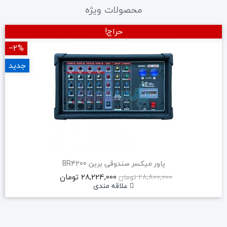
محصولات ویژه
حراج!
‎−2%
جدید
پاور میکسر صندوقی برین BR4200
28,224,000 تومان
28,800,000 تومان
علاقه مندی