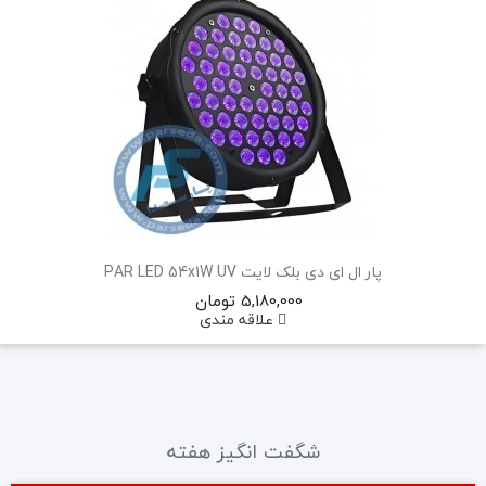
پار ال ای دی بلک لایت PAR LED 54x1W UV
5,180,000 تومان
علاقه مندی
شگفت انگیز هفته