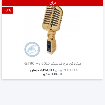
حراج!
‎−8%
میکروفن طرح کلاسیک RETRO 60s GOLD
8,280,000 تومان
9,000,000 تومان
علاقه مندی