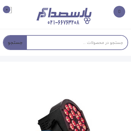
0
جستجو