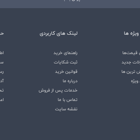
ویژه ها
لینک های کاربردی
حس
قیمت‌ها
راهنمای خرید
اط
ات جدید
ثبت شکایات
سف
 ترین ها
قوانین خرید
رس
ویژه
درباره‌ ما
آد
خدمات پس از فروش
تخ
تماس با ما
اع
نقشه سایت