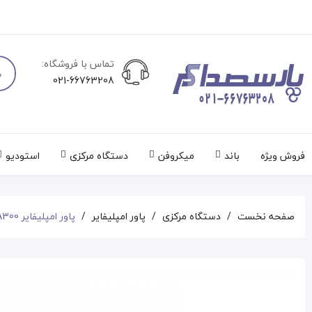
تماس با فروشگاه:
021-66763208
فروش ویژه
باند
میکروفن
دستگاه مرکزی
استودیو
صفحه نخست
دستگاه مرکزی
پاور امپلیفایر
پاور امپلیفایر PARTYSOUND MA300