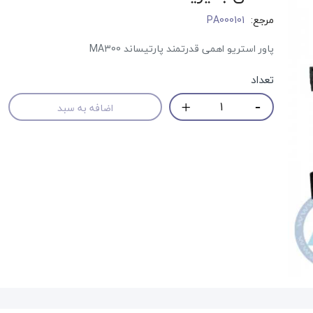
مرجع:
PA000101
پاور استریو اهمی قدرتمند پارتیساند MA300
تعداد
اضافه به سبد
حراج!