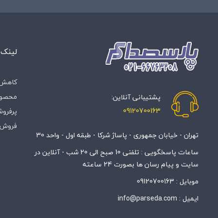
لینک 
کاهش 
محصول
پشتیبانی آنلاین:
09120700163
پرفروش
فروش 
تهران - خیابان جمهوری - پاساژ شرکا - طبقه اول - واحد 30
ساعات پاسخگویی : تلفنی 10 صبح الی 20 شب - آنلاین در
سایت و پیام رسان ها بصورت 24 ساعته
موبایل :
09120700163
ایمیل :
info@parseda.com