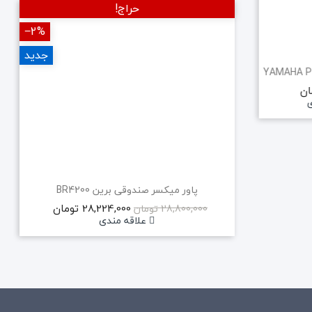
حراج!
‎−2%
‎−5%
جدید
امپلیفایر یاماها YAMAHA P5000S
56,000,000 تومان
ی
علاقه مندی
پاور میکسر صندوقی برین BR4200
28,224,000 تومان
28,800,000 تومان
علاقه مندی