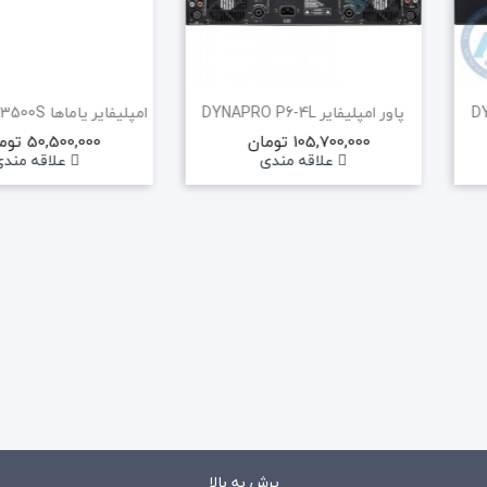
حراج!
پاور امپلیفایر DYNAPRO P6-4L
امپلیفایر یاماها YAMAHA P3500S
105,700,000 تومان
50,500,000 تومان
علاقه مندی
علاقه مند
میکروفن بیسیم دستی AAP WM110H
6,555,000 تومان
6,900,000 تومان
علاقه مندی
پرش به بالا