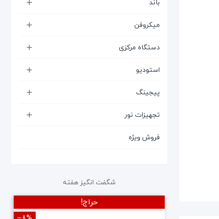
باند

میکروفن

دستگاه مرکزی

استودیو

پیجینگ

تجهیزات نور

فروش ویژه
شگفت انگیز هفته
حراج!
‎−8%
‎−12%