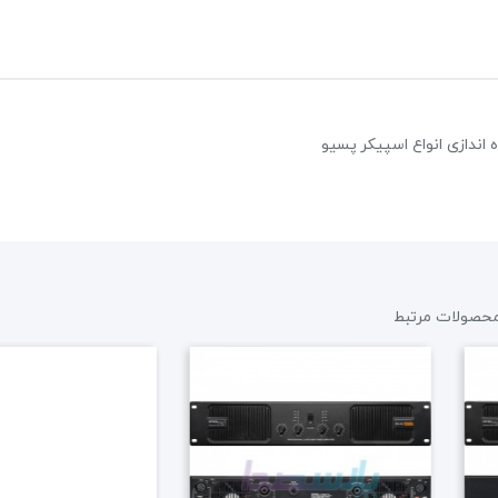
پکیج اسپیکر پرتابل EDISON Es6000
39,600,000 تومان
45,000,000 تومان
علاقه مندی
حصولات مرتبط
2 نظر