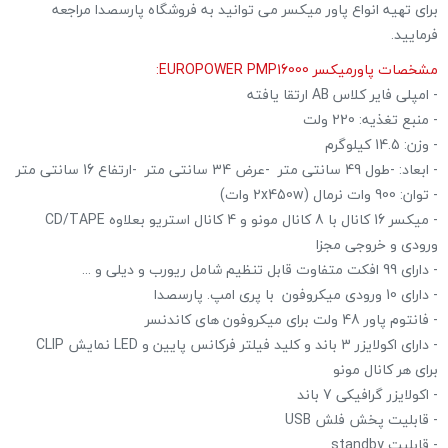
برای تهیه انواع پاور میکسر می توانید به فروشگاه پارسصدا مراجعه
فرمایید.
مشخصات پاورمیکسر EUROPOWER PMP16000:
- امپلی فایر کلاس AB ارتقا یافته
- منبع تغذیه: 220 ولت
- وزن: 14.5 کیلوگرم
- ابعاد: -طول 49 سانتی متر -عرض 34 سانتی متر -ارتفاع 16 سانتی متر
- توان: 900 وات نرمال (2x450w وات)
- میکسر 16 کانال با 8 کانال مونو و 4 کانال استریو بعلاوه CD/TAPE
ورودی و خروجی مجزا
- دارای 99 افکت متفاوت قابل تنظیم شامل ریورب و دیلی و ...
- دارای 10 ورودی میکروفون با پری امپ. پارسصدا
- فانتوم پاور 48 ولت برای میکروفون های کاندنسر
- دارای اکولایزر 3 باند و کلید فیلتر فرکانس پایین و LED نمایش CLIP
برای هر کانال مونو
- اکولایزر گرافیکی 7 باند
- قابلیت پخش فلش USB