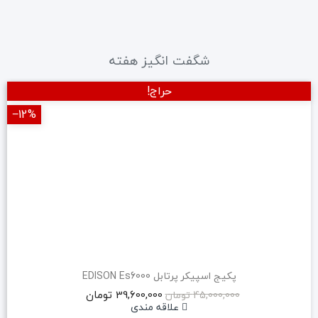
شگفت انگیز هفته
حراج!
‎−12%
پکیج اسپیکر پرتابل EDISON Es6000
39,600,000 تومان
45,000,000 تومان
علاقه مندی