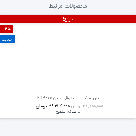
محصولات مرتبط
حراج!
‎−2%
جدید
پاور میکسر صندوقی برین BR4200
28,224,000 تومان
28,800,000 تومان
علاقه مندی