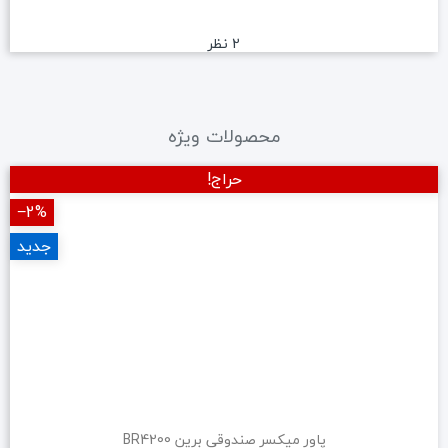
2 نظر
محصولات ویژه
حراج!
‎−2%
جدید
پاور میکسر صندوقی برین BR4200