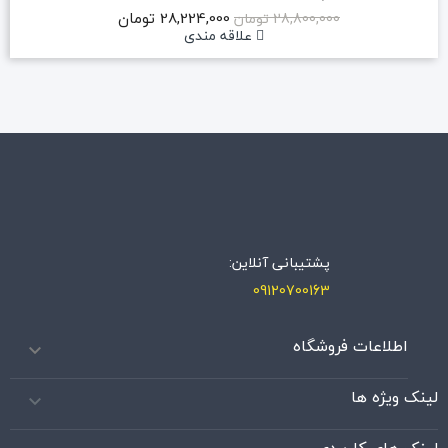
28,224,000 تومان
28,800,000 تومان
علاقه مندی
پشتیبانی آنلاین:
09120700163
اطلاعات فروشگاه

لینک ویژه ها
