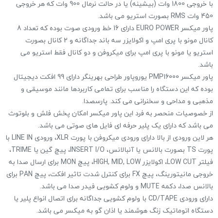
با خروجی 1800 وات (بیشینه) یا در حالت نرمال 900 وات که هر خروجی
450 وات RMS بصورت استریو می باشد.
پاور میکسر EURO POWER دارای 16 خط ورودی صوت بوده که تعداد 8
کانال مونو با پری امپ و اکولایزر سه باند جداگانه و 2 کانال بصورت
استریو یا مونو با پری امپ برای میکروفن و دو کانال فقط استریو می
باشد.
پاور میکسر PMP16000 یوروپاور طراحی بهرینگر دارای 99 افکت دیجیتال
بوده که این دستگاه را مناسب برای تمامی کاربردها مانند موسیقی و
مذهبی و مداحی و سخنرانی می کند. پارسصدا.
از خصوصیات منحصر به فرد این پاور میکسر امکان پخش فلش و بلوتوث
می باشد که دارای یک پلیر حرفه ای فایل های صوتی می باشد.
هر لاین ورودی از بالا دارای ورودی میکروفن با پورت XLR، ورودی LINE IN با
پورت TS بصورت بالانس یا آنبالانس، INSERT I/O، پیچ گین یا TRIME،
فیلتر LOW CUT، اکولایزر HIGH, MID, LOW، پیچ MON برای ارسال صدا به
خروجی مانیتورینگ، پیچ FX برای کنترل شدت تاثیر افکت، پیچ PAN برای
بالانس صدا، دکمه MUTE و ولوم کشویی فیدر صدا می باشد.
دارای ورودی CD/TAPE با ولوم کشویی جداگانه برای اتصال انواع پلیر یا
دستگاه اتوماتیک زنگ هوشمند یا اذان گو به میکسر می باشد.