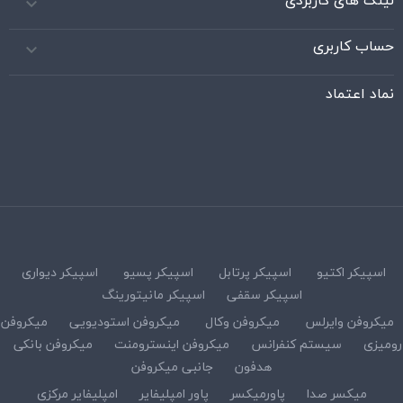
لینک های کاربردی

حساب کاربری

نماد اعتماد
اسپیکر اکتیو
اسپیکر پرتابل
اسپیکر پسیو
اسپیکر دیواری
اسپیکر سقفی
اسپیکر مانیتورینگ
میکروفن وایرلس
میکروفن وکال
میکروفن استودیویی
میکروفن
رومیزی
سیستم کنفرانس
میکروفن اینسترومنت
میکروفن بانکی
هدفون
جانبی میکروفن
میکسر صدا
پاورمیکسر
پاور امپلیفایر
امپلیفایر مرکزی