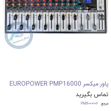
Touch to zoom
پاور میکسر EUROPOWER PMP16000
تماس بگیرید
مرجع:
PMX000102