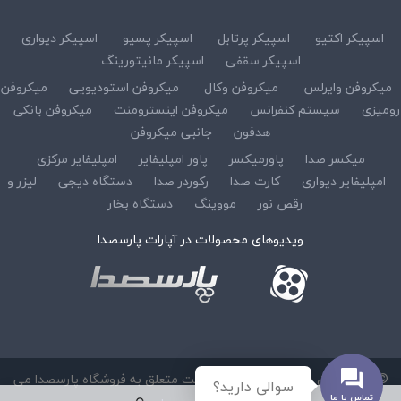
اسپیکر اکتیو
اسپیکر پرتابل
اسپیکر پسیو
اسپیکر دیواری
اسپیکر سقفی
اسپیکر مانیتورینگ
میکروفن وایرلس
میکروفن وکال
میکروفن استودیویی
میکروفن
رومیزی
سیستم کنفرانس
میکروفن اینسترومنت
میکروفن بانکی
هدفون
جانبی میکروفن
میکسر صدا
پاورمیکسر
پاور امپلیفایر
امپلیفایر مرکزی
امپلیفایر دیواری
کارت صدا
رکوردر صدا
دستگاه دیجی
لیزر و
رقص نور
مووینگ
دستگاه بخار
ویدیوهای محصولات در آپارات پارسصدا
© کلیه حقوق مادی و معنوی این سایت متعلق به فروشگاه پارسصدا می
سوالی دارید؟
تماس با ما