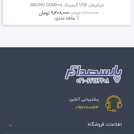
میکروفن USB گیمینگ MAONO DGM20s
9,408,000 تومان
9,600,000 تومان
علاقه مندی
پشتیبانی آنلاین:
09120700163
اطلاعات فروشگاه
