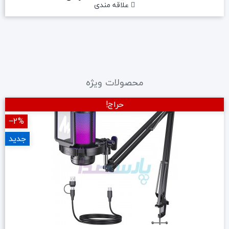
علاقه مندی
محصولات ویژه
حراج!
‎−2%
جدید