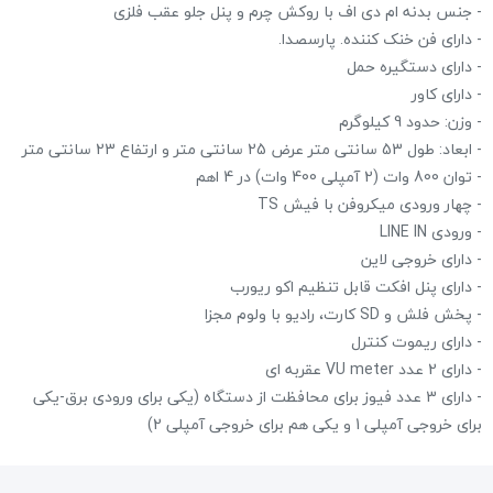
- جنس بدنه ام دی اف با روکش چرم و پنل جلو عقب فلزی
- دارای فن خنک کننده. پارسصدا.
- دارای دستگیره حمل
- دارای کاور
- وزن: حدود 9 کیلوگرم
- ابعاد: طول 53 سانتی متر عرض 25 سانتی متر و ارتفاع 23 سانتی متر
- توان 800 وات (2 آمپلی 400 وات) در 4 اهم
- چهار ورودی میکروفن با فیش TS
- ورودی LINE IN
- دارای خروجی لاین
- دارای پنل افکت قابل تنظیم اکو ریورب
- پخش فلش و SD کارت، رادیو با ولوم مجزا
- دارای ریموت کنترل
- دارای 2 عدد VU meter عقربه ای
- دارای 3 عدد فیوز برای محافظت از دستگاه (یکی برای ورودی برق-یکی
برای خروجی آمپلی 1 و یکی هم برای خروجی آمپلی 2)