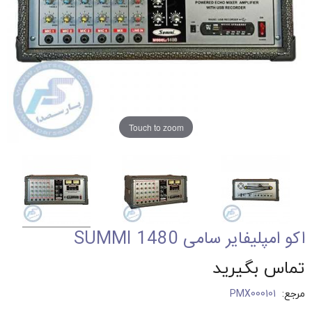
Touch to zoom
اکو امپلیفایر سامی SUMMI 1480
تماس بگیرید
مرجع:
PMX000101