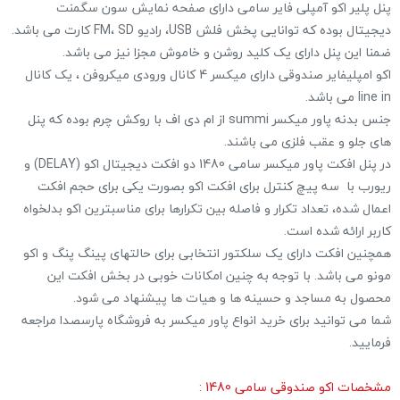
پنل پلیر اکو آمپلی فایر سامی دارای صفحه نمایش سون سگمنت
دیجیتال بوده که توانایی پخش فلش USB، رادیو FM، SD کارت می باشد.
ضمنا این پنل دارای یک کلید روشن و خاموش مجزا نیز می باشد.
اکو امپلیفایر صندوقی دارای میکسر 4 کانال ورودی میکروفن ، یک کانال
line in می باشد.
جنس بدنه پاور میکسر summi از ام دی اف با روکش چرم بوده که پنل
های جلو و عقب فلزی می باشند.
در پنل افکت پاور میکسر سامی 1480 دو افکت دیجیتال اکو (DELAY) و
ریورب با سه پیچ کنترل برای افکت اکو بصورت یکی برای حجم افکت
اعمال شده، تعداد تکرار و فاصله بین تکرارها برای مناسبترین اکو بدلخواه
کاربر ارائه شده است.
همچنین افکت دارای یک سلکتور انتخابی برای حالتهای پینگ پنگ و اکو
مونو می باشد. با توجه به چنین امکانات خوبی در بخش افکت این
محصول به مساجد و حسینه ها و هیات ها پیشنهاد می شود.
شما می توانید برای خرید انواع پاور میکسر به فروشگاه پارسصدا مراجعه
فرمایید.
مشخصات اکو صندوقی سامی 1480 :