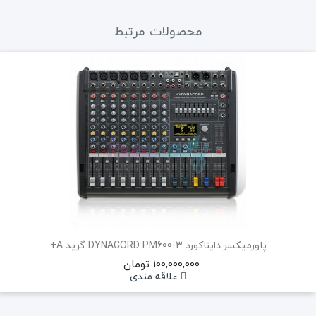
محصولات مرتبط
پاورمیکسر دایناکورد DYNACORD PM600-3 گرید A+
100,000,000 تومان
علاقه مندی