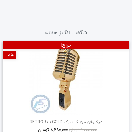
شگفت انگیز هفته
حراج!
‎−8%
میکروفن طرح کلاسیک RETRO 60s GOLD
8,280,000 تومان
9,000,000 تومان