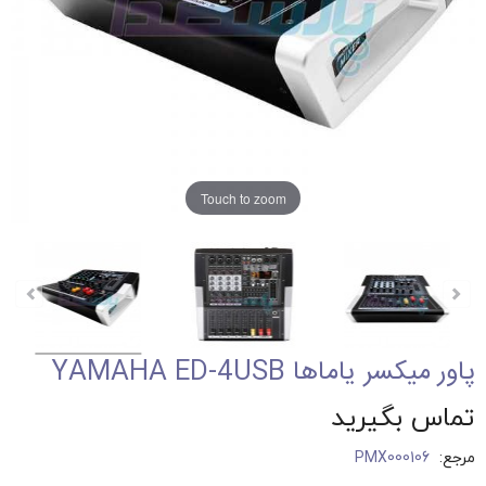
Touch to zoom
پاور میکسر یاماها YAMAHA ED-4USB
تماس بگیرید
مرجع:
PMX000106