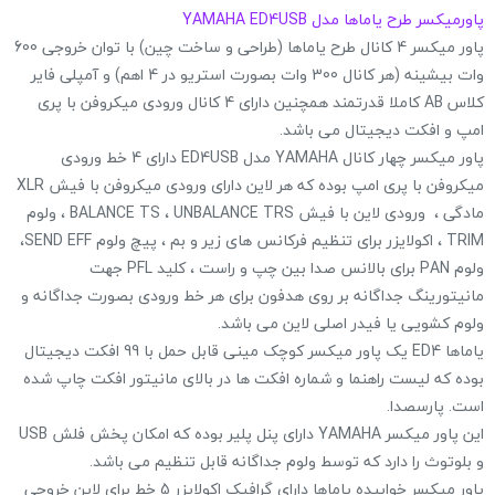
پاورمیکسر طرح یاماها مدل YAMAHA ED4USB
پاور میکسر 4 کانال طرح یاماها (طراحی و ساخت چین) با توان خروجی 600
وات بیشینه (هر کانال 300 وات بصورت استریو در 4 اهم) و آمپلی فایر
کلاس AB کاملا قدرتمند همچنین دارای 4 کانال ورودی میکروفن با پری
امپ و افکت دیجیتال می باشد.
پاور میکسر چهار کانال YAMAHA مدل ED4USB دارای 4 خط ورودی
میکروفن با پری امپ بوده که هر لاین دارای ورودی میکروفن با فیش XLR
مادگی ، ورودی لاین با فیش BALANCE TS ، UNBALANCE TRS ، ولوم
TRIM ، اکولایزر برای تنظیم فرکانس های زیر و بم ، پیچ ولوم SEND EFF،
ولوم PAN برای بالانس صدا بین چپ و راست ، کلید PFL جهت
مانیتورینگ جداگانه بر روی هدفون برای هر خط ورودی بصورت جداگانه و
ولوم کشویی یا فیدر اصلی لاین می باشد.
یاماها ED4 یک پاور میکسر کوچک مینی قابل حمل با 99 افکت دیجیتال
بوده که لیست راهنما و شماره افکت ها در بالای مانیتور افکت چاپ شده
است. پارسصدا.
این پاور میکسر YAMAHA دارای پنل پلیر بوده که امکان پخش فلش USB
و بلوتوث را دارد که توسط ولوم جداگانه قابل تنظیم می باشد.
پاور میکسر خوابیده یاماها دارای گرافیک اکولایزر 5 خط برای لاین خروجی