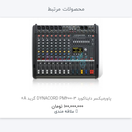
محصولات مرتبط
پاورمیکسر دایناکورد DYNACORD PM600-3 گرید A+
100,000,000 تومان
علاقه مندی