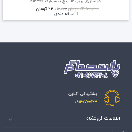
اکو شارژی برین 12 اینچ بیسیم B12300 W
24,010,000 تومان
24,500,000 تومان
علاقه مندی
پشتیبانی آنلاین:
09120700163
اطلاعات فروشگاه
