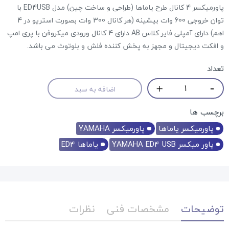
پاورمیکسر 4 کانال طرح یاماها (طراحی و ساخت چین) مدل ED4USB با
توان خروجی 600 وات بیشینه (هر کانال 300 وات بصورت استریو در 4
اهم) دارای آمپلی فایر کلاس AB دارای 4 کانال ورودی میکروفن با پری امپ
و افکت دیجیتال و مجهز به پخش کننده فلش و بلوتوث می باشد.
تعداد
اضافه به سبد
برچسب ها
پاورمیکسر یاماها
پاورمیکسر YAMAHA
پاور میکسر YAMAHA ED4 USB
یاماها ED4
توضیحات
مشخصات فنی
نظرات