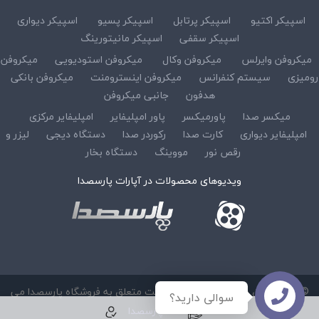
اسپیکر اکتیو
اسپیکر پرتابل
اسپیکر پسیو
اسپیکر دیواری
اسپیکر سقفی
اسپیکر مانیتورینگ
میکروفن وایرلس
میکروفن وکال
میکروفن استودیویی
میکروفن
رومیزی
سیستم کنفرانس
میکروفن اینسترومنت
میکروفن بانکی
هدفون
جانبی میکروفن
میکسر صدا
پاورمیکسر
پاور امپلیفایر
امپلیفایر مرکزی
امپلیفایر دیواری
کارت صدا
رکوردر صدا
دستگاه دیجی
لیزر و
رقص نور
مووینگ
دستگاه بخار
ویدیوهای محصولات در آپارات پارسصدا
© کلیه حقوق مادی و معنوی این سایت متعلق به فروشگاه پارسصدا می
سوالی دارید؟
باشد :
پارسصدا