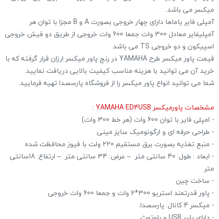
میکسر می باشد.
آمپلی فایر یاماها دارای چهار خروجی بصورت A و B مجزا با توان هر
آمپلیفایر معادل 300 وات جمعا 600 وات خروجی از طریق دو فیش خروجی
اسپیکون و دو خروجی TS می باشد.
قیمت پاور میکسر طرح YAMAHA در رنج پاور میکسر ارزان قرار گرفته که با
خرید آن می توانید با هزینه مناسب کیفیت بالایی دریافت نمایید.
شما می توانید انواع پاور میکسر را از فروشگاه پارسصدا تهیه فرمایید.
مشخصات پاورمیکسر YAMAHA ED4USB :
- امپلی فایر با توان 600 وات (هر خط 300 وات)
- طراحی حرفه ای و ارگونومیک سایز مینی
- منبع تغذیه بصورت برق مستقیم 220 ولت با فیوز محافظت شده
- ابعاد : طول: 40 سانتی متر – عرض: 34 سانتی متر – ارتفاع: 18سانتی
متر
- ساخت چین
- پاور قدرتمند استریو 300*2 وات و جمعا 600 وات خروجی
- میکسر 4 کانال. پارسصدا.
- دارای پلیر USB و بلوتوث