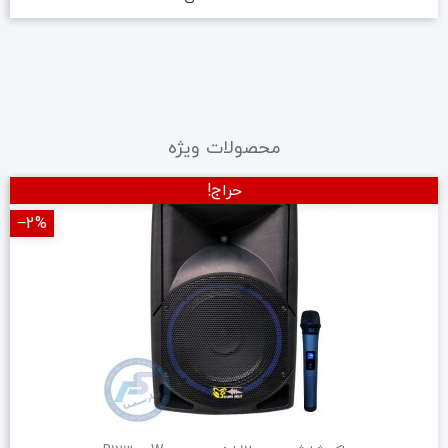
محصولات ویژه
حراج!
‎−2%