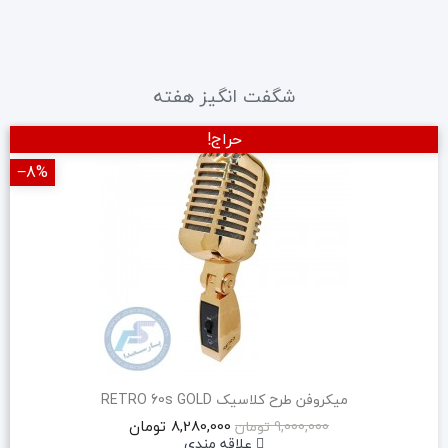
شگفت انگیز هفته
حراج!
‎−8%
میکروفن طرح کلاسیک RETRO 60s GOLD
8,280,000 تومان
9,000,000 تومان
علاقه مندی