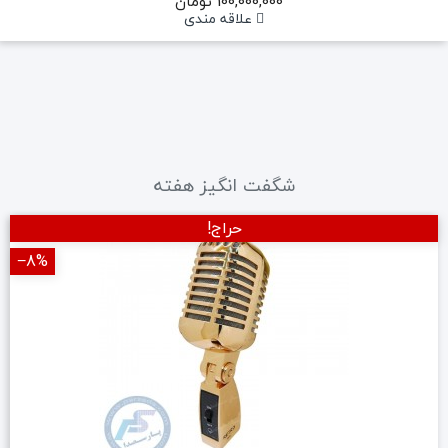
123,000,000 تومان
علاقه مندی
1 نظر
شگفت انگیز هفته
حراج!
‎−27%