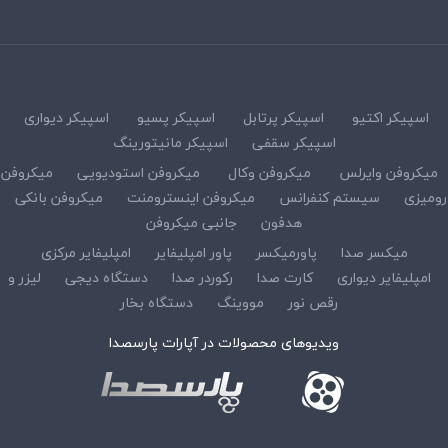
اسپیکر اکتیو
اسپیکر پرتابل
اسپیکر پسیو
اسپیکر دیواری
اسپیکر سقفی
اسپیکر مانیتورینگ
میکروفن وایرلس
میکروفن وکال
میکروفن استودیویی
میکروفن
رومیزی
سیستم کنفرانس
میکروفن اینسترومنت
میکروفن بانکی
هدفون
جانبی میکروفن
میکسر صدا
پاورمیکسر
پاور امپلیفایر
امپلیفایر مرکزی
امپلیفایر دیواری
کارت صدا
رکوردر صدا
دستگاه دیجی
لیزر و
رقص نور
مووینگ
دستگاه بخار
ویدیوهای محصولات در آپارات پارسصدا