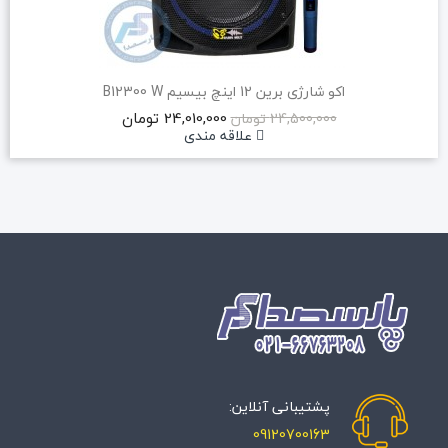
اکو همراه 8 اینچ بیسیم برین 1880W
16,781,000 تومان
17,300,000 تومان
علاقه مندی
پشتیبانی آنلاین:
09120700163