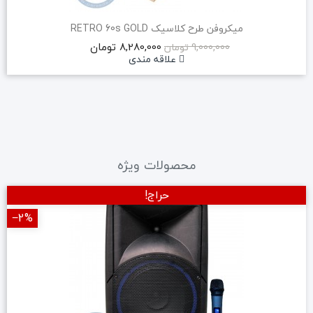
اسپيكر اكتيو Gemini AS2115BT LT
36,281,000 تومان
49,700,000 تومان
علاقه مندی
محصولات ویژه
حراج!
‎−3%