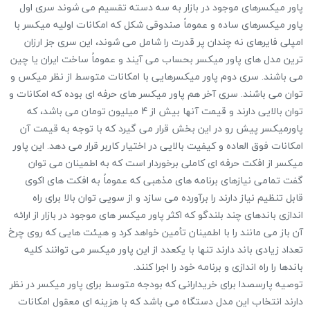
پاور میکسرهای موجود در بازار به سه دسته تقسیم می شوند سری اول
پاور میکسرهای ساده و عموماً صندوقی شکل که ‏امکانات اولیه میکسر با
امپلی فایرهای نه چندان پر قدرت را شامل می شوند، این سری جز ارزان
ترین مدل های پاور میکسر ‏بحساب می آیند و عموماً ساخت ایران یا چین
می باشند. سری دوم پاور میکسرهایی با امکانات متوسط از نظر میکس و
توان می ‏باشند. سری آخر هم پاور میکسر های حرفه ای بوده که امکانات و
توان بالایی دارند و قیمت آنها بیش از 4 میلیون تومان می ‏باشد، که
پاورمیکسر پیش رو در این بخش قرار می گیرد که با توجه به قیمت آن
امکانات فوق العاده و کیفیت بالایی در اختیار ‏کاربر قرار می دهد. این پاور
میکسر از افکت حرفه ای کاملی برخوردار است که به اطمینان می توان
گفت تمامی نیازهای ‏برنامه های مذهبی که عموماً به افکت های اکوی
قابل تنظیم نیاز دارند را برآورده می سازد و از سویی توان بالا برای راه
‏اندازی باندهای چند بلندگو که اکثر پاور میکسر های موجود در بازار از ارائه
آن باز می مانند را با اطمینان تأمین خواهد کرد و ‏هیئت هایی که روی چرخ
تعداد زیادی باند دارند تنها با یکعدد از این پاور میکسر می توانند کلیه
باندها را راه اندازی و برنامه ‏خود را اجرا کنند. ‏
توصیه پارسصدا برای خریدارانی که بودجه متوسط برای پاور میکسر در نظر
دارند انتخاب این مدل دستگاه می باشد که با ‏هزینه ای معقول امکانات