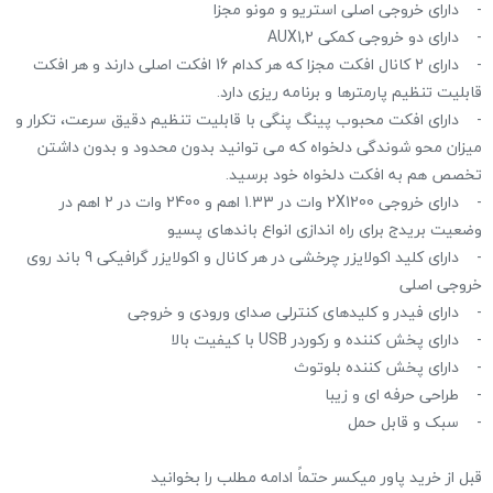
‏-‏ دارای خروجی اصلی استریو و مونو مجزا ‏
‏-‏ دارای دو خروجی کمکی ‏AUX1,2‎
‏-‏ دارای 2 کانال افکت مجزا که هر کدام 16 افکت اصلی دارند و هر افکت
قابلیت تنظیم پارمترها و برنامه ریزی دارد. ‏
‏-‏ دارای افکت محبوب پینگ پنگی با قابلیت تنظیم دقیق سرعت، تکرار و
میزان محو شوندگی دلخواه که می توانید بدون ‏محدود و بدون داشتن
تخصص هم به افکت دلخواه خود برسید.‏
‏-‏ دارای خروجی ‏‎2X1200‎‏ وات در ‏‎1.33‎‏ اهم و ‏‎2400‎‏ وات در 2 اهم در
وضعیت بریدج برای راه اندازی انواع باندهای ‏پسیو
‏-‏ دارای کلید اکولایزر چرخشی در هر کانال و اکولایزر گرافیکی 9 باند روی
خروجی اصلی
‏-‏ دارای فیدر و کلیدهای کنترلی صدای ورودی و خروجی
‏-‏ دارای پخش کننده و رکوردر ‏USB‏ با کیفیت بالا
‏-‏ دارای پخش کننده بلوتوث
‏-‏ طراحی حرفه ای و زیبا
‏-‏ سبک و قابل حمل
قبل از خرید پاور میکسر حتماً ادامه مطلب را بخوانید ‏