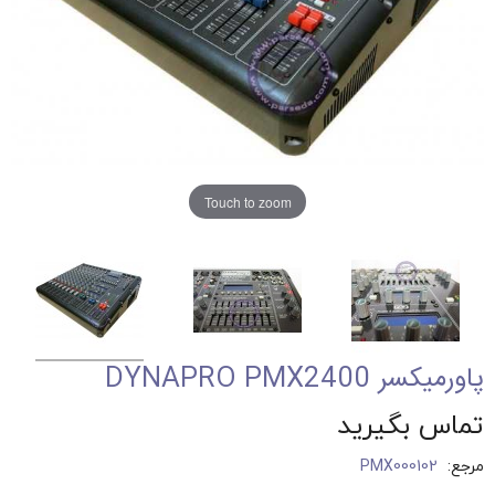
Touch to zoom
پاورمیکسر ‏DYNAPRO PMX2400‎
تماس بگیرید
مرجع:
PMX000102