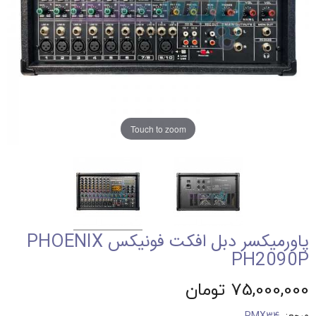
Touch to zoom
پاورمیکسر دبل افکت فونیکس PHOENIX
PH2090P
75,000,000 تومان
مرجع:
PMX34