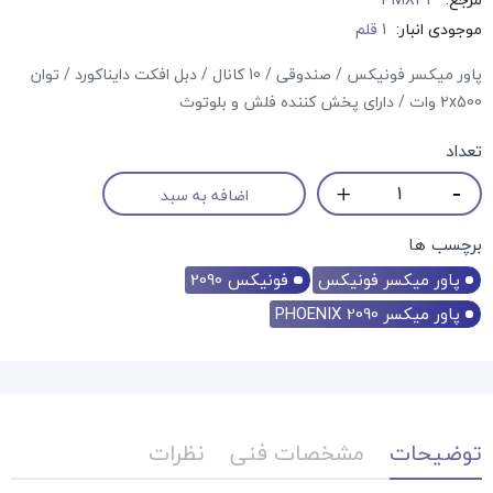
موجودی انبار:
1 قلم
پاور میکسر فونیکس / صندوقی / 10 کانال / دبل افکت دایناکورد / توان
2x500 وات / دارای پخش کننده فلش و بلوتوث
تعداد
اضافه به سبد
برچسب ها
پاور میکسر فونیکس
فونیکس 2090
پاور میکسر PHOENIX 2090
توضیحات
مشخصات فنی
نظرات