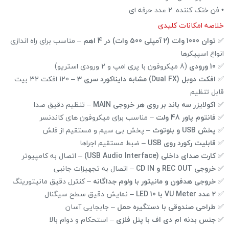
• فن خنک کننده: 2 عدد حرفه ای
خلاصه امکانات کلیدی
✅
توان 1000 وات (2 آمپلی 500 وات) در 4 اهم
– مناسب برای راه اندازی
انواع اسپیکرها
✅
10 ورودی
(8 میکروفون با پری امپ و 2 ورودی استریو)
✅
افکت دوبل (Dual FX) مشابه دایناکورد سری 3
– 120 افکت 32 بیت
قابل تنظیم
✅
اکولایزر سه باند بر روی هر خروجی MAIN
– تنظیم دقیق صدا
✅
فانتوم پاور 48 ولت
– مناسب برای میکروفون های کاندنسر
✅
پخش USB و بلوتوث
– پخش بی سیم و مستقیم از فلش
✅
قابلیت رکورد روی USB
– ضبط مستقیم اجراها
✅
کارت صدای داخلی (USB Audio Interface)
– اتصال به کامپیوتر
✅
خروجی REC OUT و CD IN
– اتصال به تجهیزات جانبی
✅
خروجی هدفون و مانیتور با ولوم جداگانه
– کنترل دقیق مانیتورینگ
✅
2 عدد VU Meter با 10 LED
– نمایش دقیق سطح سیگنال
✅
طراحی صندوقی با دستگیره حمل
– جابجایی آسان
✅
جنس بدنه ام دی اف با پنل فلزی
– استحکام و دوام بالا