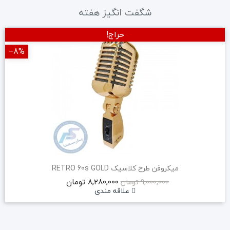
شگفت انگیز هفته
حراج!
‎−8%
میکروفن طرح کلاسیک RETRO 60s GOLD
8,280,000 تومان
9,000,000 تومان
علاقه مندی