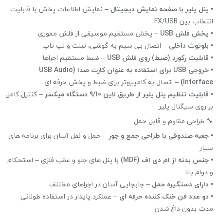
•
پنل پلیر با صفحه نمایش دیجیتال
– نمایش اطلاعات پخش با قابلیت
انتخاب بین FX/USB
•
پخش فلش USB
– پخش مستقیم موسیقی از فلش مموری
•
بلوتوث داخلی
– اتصال بی سیم به گوشی، تبلت و لپ تاپ
•
قابلیت رکورد (ضبط) روی فلش USB
– ضبط مستقیم اجراها
•
خروجی USB برای استفاده به عنوان کارت صدا (USB Audio
Interface)
– اتصال به کامپیوتر برای ضبط و پخش حرفه ای
•
قابلیت تنظیم پنل پلیر از طریق لاین 9/10 دستگاه میکسر
– کنترل کامل
بر روی سیگنال پلیر
🔧 طراحی مقاوم و قابل حمل
•
جعبه صندوقی با طراحی جمع و جور
– حمل و نقل آسان برای برنامه های
سیار
•
جنس بدنه از ام دی اف (MDF)
با پنل های جلو و عقب فلزی – استحکام
و دوام بالا
•
دارای دستگیره حمل
– جابجایی آسان در اجراهای مختلف
•
دو عدد فن خنک کننده حرفه ای
– عملکرد پایدار در استفاده طولانی
مدت بدون داغ شدن