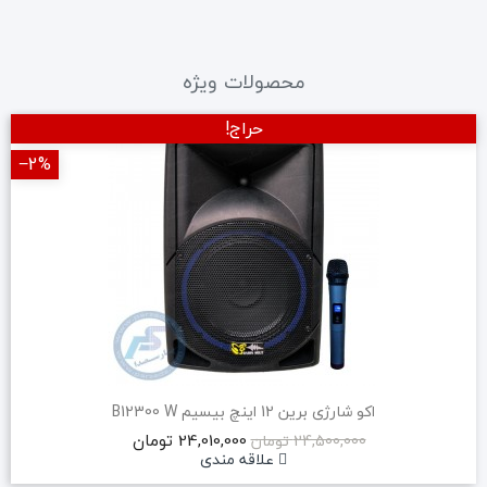
محصولات ویژه
حراج!
‎−2%
اکو شارژی برین 12 اینچ بیسیم B12300 W
24,010,000 تومان
24,500,000 تومان
علاقه مندی