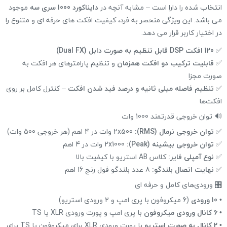
انتخاب شده را دارا است – مشابه آنچه در
دایناکورد 1000 سری سه
موجود
می باشد. این ویژگی منحصر به فرد، کیفیت افکت های حرفه ای و متنوع را
در اختیار کاربر قرار می دهد.
✅
120 افکت DSP قابل تنظیم به صورت دابل (Dual FX)
✅
قابلیت ترکیب دو افکت همزمان
و تنظیم پارامترهای هر افکت به
صورت مجزا
✅
تنظیم فاصله میلی ثانیه و درصد فید شدن افکت
– کنترل کامل بر روی
افکت‌ها
🔊 توان خروجی قدرتمند 1000 وات
✅
توان خروجی نرمال (RMS):
2x500 وات در 4 اهم (هر خروجی 500 وات)
✅
توان خروجی بیشینه (Peak):
2x1000 وات در 4 اهم
✅
نوع آمپلی فایر:
کلاس AB استریو با کیفیت بالا
✅
نهایت اتصال بلندگو:
8 عدد بلندگو فول رنج 16 اهم
🎛 ورودی‌های کامل و حرفه ای
•
10 ورودی
(6 میکروفون با پری امپ و 2 ورودی استریو)
•
6 کانال ورودی میکروفون
با پری امپ و پورت ورودی XLR یا TS
•
2 کانال به صورت استریو
با پورت ورودی XLR برای میکروفون یا TS برای