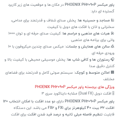
پاور میکسر PHOENIX PH2090P
در مکان ها و موقعیت های زیر کاربرد
گسترده ای دارد:
🕌
مساجد و حسینیه ها:
پخش صدای شفاف و قدرتمند برای مداحی،
سخنرانی و اذان با افکت های دوبل با کیفیت
🎤
هیات های مذهبی و مراسم ها:
کیفیت صدای حرفه ای و توان 1000
واتی برای برنامه های مذهبی
🎪
سالن های همایش و جلسات:
میکس صدای چندین میکروفون با 10
ورودی حرفه ای
🎧
رستوران ها و کافی شاپ ها:
پخش موسیقی محیطی با کیفیت بالا و
کنترل دقیق صدا
🏢
اماکن متوسط و کوچک:
سیستم صوتی کامل و قدرتمند برای فضاهای
مختلف
ویژگی های برجسته پاور میکسر PHOENIX PH2090P
🎚 افکت دوبل (Dual FX) مشابه دایناکورد سری 3
پاور میکسر PHOENIX PH2090P
دارای
دو عدد افکت با امکان انتخاب 120
افکت 32 بیت 40 کیلوهرتز برای FX1 و FX2
می باشد. این دستگاه
قابلیت
تنظیم فاصله میلی ثانیه و درصد فید شدن افکت
برای افکت