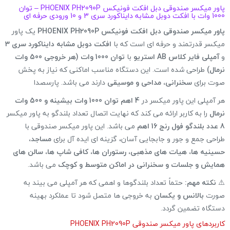
پاور میکسر صندوقی دبل افکت فونیکس PHOENIX PH2090P – توان
1000 وات با افکت دوبل مشابه دایناکورد سری 3 و 10 ورودی حرفه ای
پاور میکسر صندوقی دبل افکت فونیکس PHOENIX PH2090P
یک پاور
میکسر قدرتمند و حرفه ای است که با
افکت دوبل مشابه دایناکورد سری 3
و
آمپلی فایر کلاس AB استریو
با
توان 1000 وات (هر خروجی 500 وات
نرمال)
طراحی شده است. این دستگاه مناسب اماکنی که نیاز به پخش
صوت برای
سخنرانی، مداحی و موسیقی
دارند می باشد. پارسصدا
هر آمپلی این پاور میکسر در
4 اهم توان 1000 وات بیشینه و 500 وات
نرمال
را به کاربر ارائه می کند که نهایت اتصال تعداد بلندگو به پاور میکسر
8 عدد بلندگو فول رنج 16 اهم
می باشد. این پاور میکسر صندوقی با
طراحی جمع و جور و جابجایی آسان، گزینه ای ایده آل برای
مساجد،
حسینیه ها، هیات های مذهبی، رستوران ها، کافی شاپ ها، سالن های
همایش و جلسات و سخنرانی در اماکن متوسط و کوچک
می باشد.
⚠️
نکته مهم:
حتماً تعداد بلندگوها و اهمی که هر آمپلی می بیند به
صورت
بالانس و یکسان
به خروجی ها متصل شود تا عملکرد بهینه
دستگاه تضمین گردد.
کاربردهای پاور میکسر صندوقی PHOENIX PH2090P