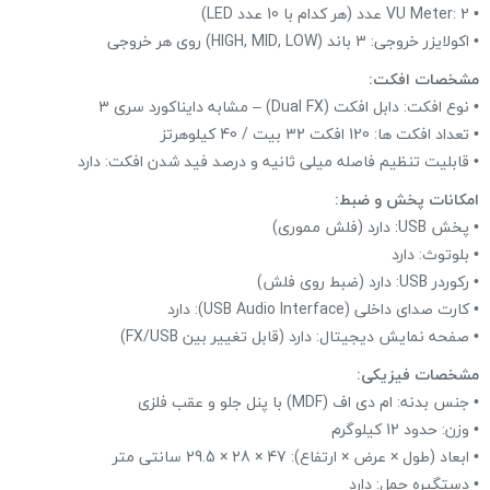
• VU Meter: 2 عدد (هر کدام با 10 عدد LED)
• اکولایزر خروجی: 3 باند (HIGH, MID, LOW) روی هر خروجی
مشخصات افکت:
• نوع افکت: دابل افکت (Dual FX) – مشابه دایناکورد سری 3
• تعداد افکت ها: 120 افکت 32 بیت / 40 کیلوهرتز
• قابلیت تنظیم فاصله میلی ثانیه و درصد فید شدن افکت: دارد
امکانات پخش و ضبط:
• پخش USB: دارد (فلش مموری)
• بلوتوث: دارد
• رکوردر USB: دارد (ضبط روی فلش)
• کارت صدای داخلی (USB Audio Interface): دارد
• صفحه نمایش دیجیتال: دارد (قابل تغییر بین FX/USB)
مشخصات فیزیکی:
• جنس بدنه: ام دی اف (MDF) با پنل جلو و عقب فلزی
• وزن: حدود 12 کیلوگرم
• ابعاد (طول × عرض × ارتفاع): 47 × 28 × 29.5 سانتی متر
• دستگیره حمل: دارد