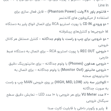
Line In
•
فانتوم پاور 48 ولت (Phantom Power)
– قابل فعال سازی برای
استفاده از میکروفون های کاندنسر
•
دو ورودی CD IN
با پورت استریو RCA برای اتصال انواع پلیر به دستگاه
📊 خروجی‌ها و کنترل‌های پیشرفته
•
دو خروجی برای چپ و راست با ولوم جداگانه
– کنترل مستقل هر کانال
خروجی
•
خروجی REC OUT
با پورت استریو RCA – برای اتصال به دستگاه ضبط
خارجی
•
خروجی هدفون (Phones)
با ولوم جداگانه – برای مانیتورینگ دقیق
•
خروجی مانیتور (Monitor Out)
با ولوم جداگانه – برای اتصال به
مانیتورهای صحنه
•
اکولایزر سه باند (HIGH, MID, LOW)
بر روی خروجی MAIN چپ و راست
به صورت جداگانه
•
2 عدد VU Meter
برای هر خروجی با 10 عدد LED – نمایش دقیق سطح
سیگنال خروجی
📱 پلیر و رکوردر داخلی با قابلیت کارت صدا