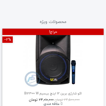
محصولات ویژه
حراج!
‎−2%
اکو شارژی برین 12 اینچ بیسیم B12300 W
24,010,000 تومان
24,500,000 تومان
علاقه مندی