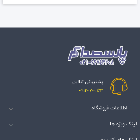
پشتیبانی آنلاین:
09120700163
اطلاعات فروشگاه

لینک ویژه ها

لینک های کاربردی