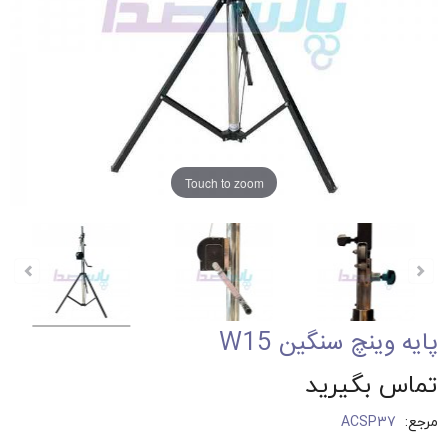
Touch to zoom
پایه وینچ سنگین W15
تماس بگیرید
مرجع:
ACSP37