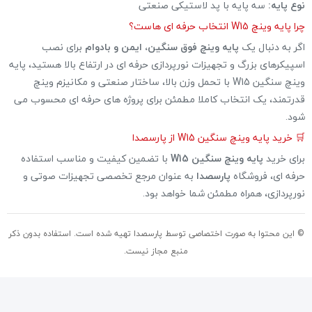
نوع پایه:
سه پایه با پد لاستیکی صنعتی
چرا پایه وینچ W15 انتخاب حرفه ای هاست؟
اگر به دنبال یک
پایه وینچ فوق سنگین، ایمن و بادوام
برای نصب
اسپیکرهای بزرگ و تجهیزات نورپردازی حرفه ای در ارتفاع بالا هستید، پایه
وینچ سنگین W15 با تحمل وزن بالا، ساختار صنعتی و مکانیزم وینچ
قدرتمند، یک انتخاب کاملا مطمئن برای پروژه های حرفه ای محسوب می
شود.
🛒 خرید پایه وینچ سنگین W15 از پارسصدا
برای خرید
پایه وینچ سنگین W15
با تضمین کیفیت و مناسب استفاده
حرفه ای، فروشگاه
پارسصدا
به عنوان مرجع تخصصی تجهیزات صوتی و
نورپردازی، همراه مطمئن شما خواهد بود.
© این محتوا به صورت اختصاصی توسط پارسصدا تهیه شده است. استفاده بدون ذکر
منبع مجاز نیست.