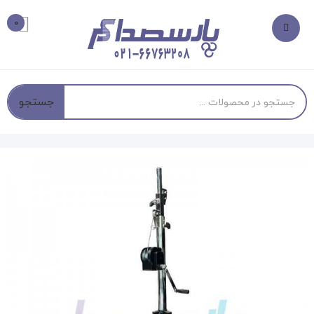
0
جستجو