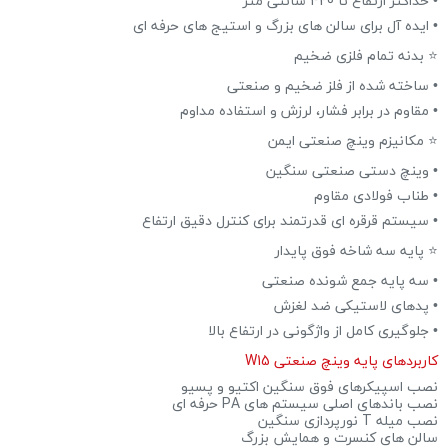
• حداکثر ارتفاع تا 420 سانتی متر
• ایده آل برای سالن های بزرگ و استیج های حرفه ای
⭐ بدنه تمام فلزی ضخیم
• ساخته شده از فلز ضخیم و صنعتی
• مقاوم در برابر فشار، لرزش و استفاده مداوم
⭐ مکانیزم وینچ صنعتی ایمن
• وینچ دستی صنعتی سنگین
• طناب فولادی مقاوم
• سیستم قرقره ای قدرتمند برای کنترل دقیق ارتفاع
⭐ پایه سه شاخه فوق پایدار
• سه پایه جمع شونده صنعتی
• پدهای لاستیکی ضد لغزش
• جلوگیری کامل از واژگونی در ارتفاع بالا
کاربردهای پایه وینچ صنعتی W15
نصب اسپیکرهای فوق سنگین اکتیو و پسیو
نصب باندهای اصلی سیستم های PA حرفه ای
نصب میله T نورپردازی سنگین
سالن های کنسرت و همایش بزرگ