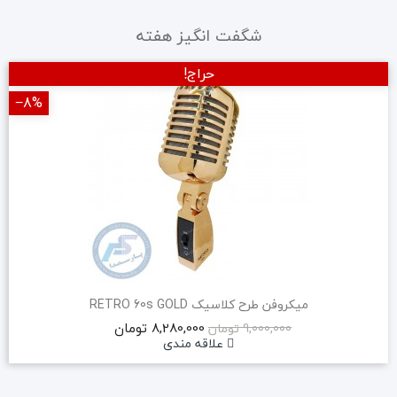
شگفت انگیز هفته
حراج!
‎−8%
میکروفن طرح کلاسیک RETRO 60s GOLD
8,280,000 تومان
9,000,000 تومان
علاقه مندی