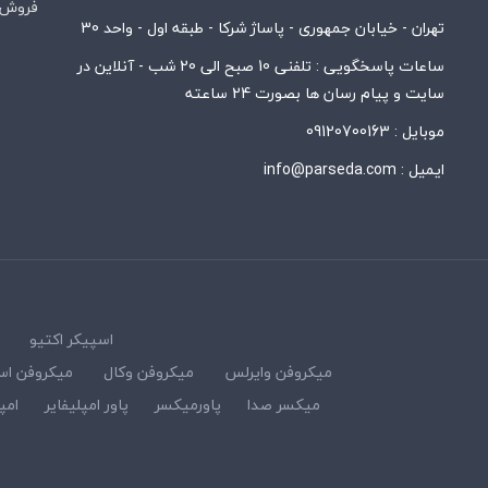
فروش 
تهران - خیابان جمهوری - پاساژ شرکا - طبقه اول - واحد 30
ساعات پاسخگویی : تلفنی 10 صبح الی 20 شب - آنلاین در
سایت و پیام رسان ها بصورت 24 ساعته
موبایل :
09120700163
ایمیل :
info@parseda.com
اسپیکر اکتیو
میکروفن وایرلس
میکروفن وکال
میکروفن اس
میکسر صدا
پاورمیکسر
پاور امپلیفایر
امپ