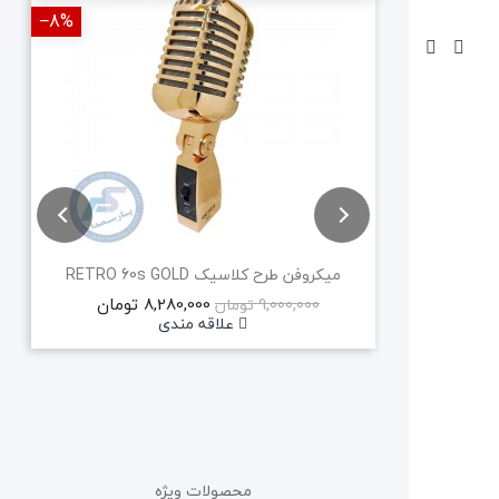
‎−8%
‎−12%
میکروفن طرح کلاسیک RETRO 60s GOLD
8,280,000 تومان
9,000,000 تومان
علاقه مندی
محصولات ویژه