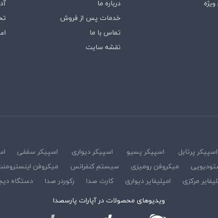
ویژه
درباره‌ ما
آد
خدمات پس از فروش
تخ
تماس با ما
اع
نقشه سایت
اسپیکر پرتابل
اسپیکر پسیو
اسپیکر دیواری
اسپیکر سقفی
اس
تودیویی
میکروفن رومیزی
سیستم کنفرانس
میکروفن اینسترومن
لیفایر مرکزی
امپلیفایر دیواری
کارت صدا
رکوردر صدا
دستگاه دیج
ویدیوهای محصولات در آپارات پارسصدا