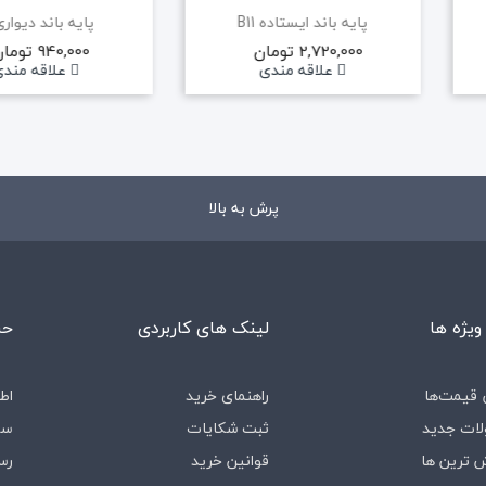
پایه باند ایستاده B11
پایه باند دیواری 1
2,720,000 تومان
940,000 تومان
علاقه مندی
علاقه مند
پرش به بالا
ویژه ها
لینک های کاربردی
حس
قیمت‌ها
راهنمای خرید
اط
ات جدید
ثبت شکایات
سف
 ترین ها
قوانین خرید
رس