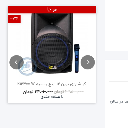
حراج!
‎−2%
‎−2%
جدید
اکو شارژی برین 12 اینچ بیسیم B12300 W
24,010,000 تومان
24,500,000 تومان
علاقه مندی
ها در سالن