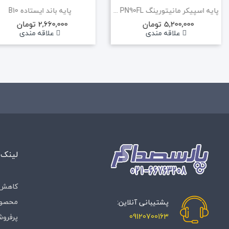
پایه اسپیکر مانیتورینگ BESPECO PN90FL
پایه باند ایستاده B10
5,200,000 تومان
2,660,000 تومان
علاقه مندی
علاقه مندی
لینک 
کاهش 
محصول
پشتیبانی آنلاین:
09120700163
پرفروش