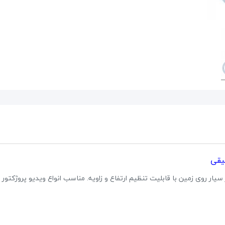
حراج!
پاور میکسر صندوقی برین BR4200
یقی
28,224,000 تومان
28,800,000 تومان
علاقه مندی
یار روی زمین با قابلیت تنظیم ارتفاع و زاویه. مناسب انواع ویدیو پروژکتور 