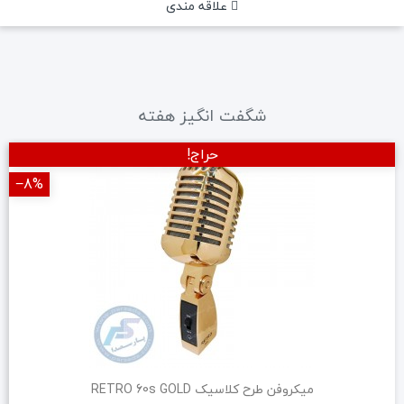
علاقه مندی
شگفت انگیز هفته
حراج!
‎−8%
میکروفن طرح کلاسیک RETRO 60s GOLD