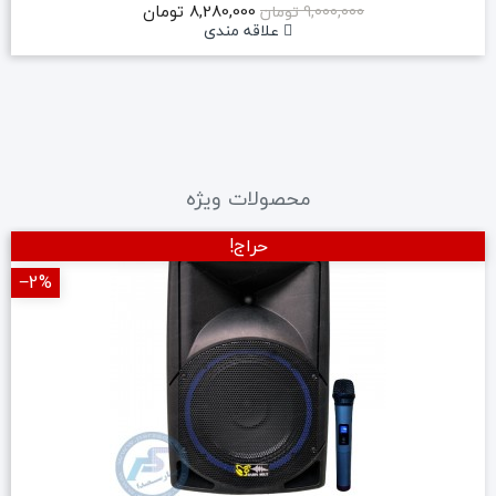
8,280,000 تومان
9,000,000 تومان
علاقه مندی
محصولات ویژه
حراج!
‎−2%