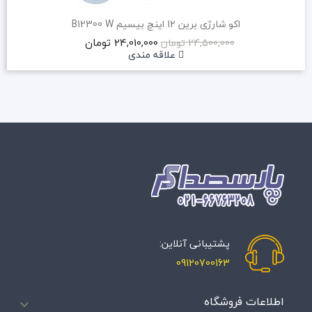
اکو شارژی برین 12 اینچ بیسیم B12300 W
24,010,000 تومان
24,500,000 تومان
علاقه مندی
پشتیبانی آنلاین:
09120700163
اطلاعات فروشگاه
