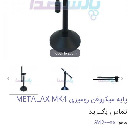
Touch to zoom
پایه میکروفن رومیزی METALAX MK4
تماس بگیرید
مرجع:
AMIC000115