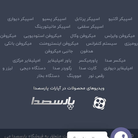
اسپیکر اکتیو
اسپیکر پرتابل
اسپیکر پسیو
اسپیکر دیواری
اسپیکر سقفی
اسپیکر مانیتورینگ
میکروفن وایرلس
میکروفن وکال
میکروفن استودیویی
میکروفن
رومیزی
سیستم کنفرانس
میکروفن اینسترومنت
میکروفن بانکی
هدفون
جانبی میکروفن
میکسر صدا
پاورمیکسر
پاور امپلیفایر
امپلیفایر مرکزی
امپلیفایر دیواری
کارت صدا
رکوردر صدا
دستگاه دیجی
لیزر و
رقص نور
مووینگ
دستگاه بخار
ویدیوهای محصولات در آپارات پارسصدا
© کلیه حقوق مادی و معنوی این سایت متعلق به فروشگاه پارسصدا می