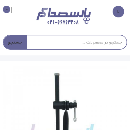
0
جستجو