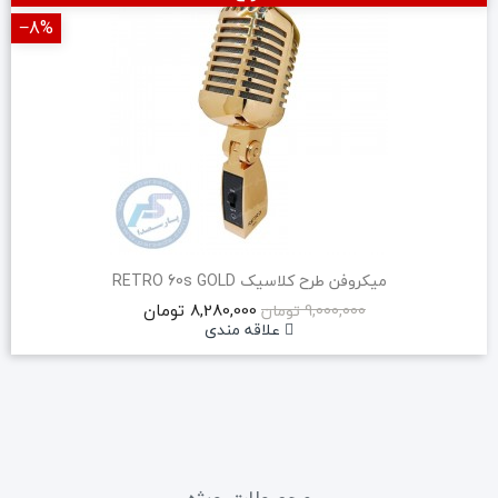
‎−8%
میکروفن طرح کلاسیک RETRO 60s GOLD
8,280,000 تومان
9,000,000 تومان
علاقه مندی