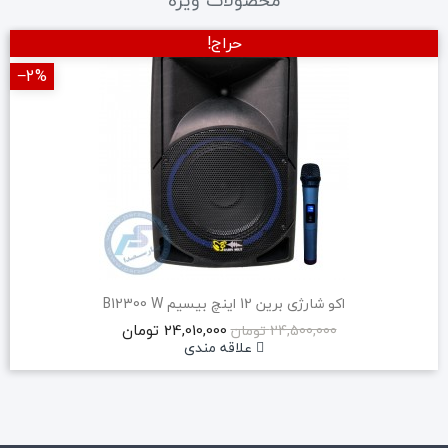
محصولات ویژه
حراج!
‎−2%
اکو شارژی برین 12 اینچ بیسیم B12300 W
24,010,000 تومان
24,500,000 تومان
علاقه مندی