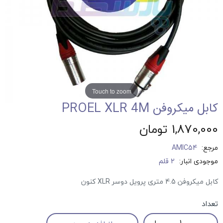
Touch to zoom
کابل میکروفن PROEL XLR 4M
1,870,000 تومان
مرجع:
AMIC54
موجودی انبار:
2 قلم
کابل میکروفن 4.5 متری پرویل دوسر XLR کنون
تعداد