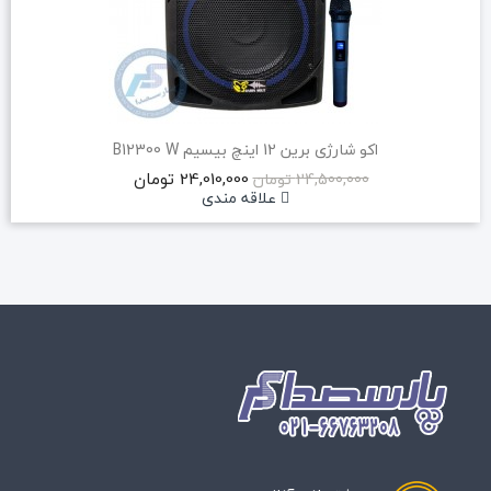
اکو شارژی برین 12 اینچ بیسیم B12300 W
24,010,000 تومان
24,500,000 تومان
علاقه مندی