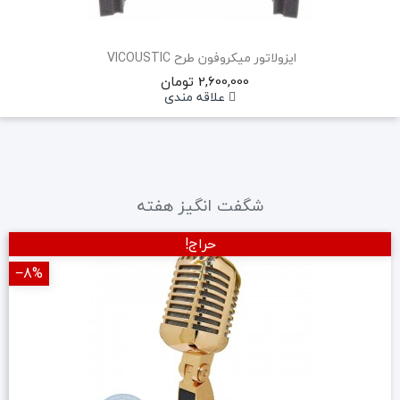
ایزولاتور میکروفون طرح ‏VICOUSTIC‏ ‏
2,600,000 تومان
علاقه مندی
شگفت انگیز هفته
حراج!
‎−8%