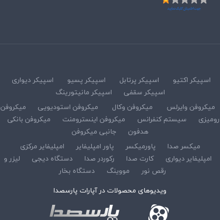
اسپیکر اکتیو
اسپیکر پرتابل
اسپیکر پسیو
اسپیکر دیواری
اسپیکر سقفی
اسپیکر مانیتورینگ
میکروفن وایرلس
میکروفن وکال
میکروفن استودیویی
میکروفن
رومیزی
سیستم کنفرانس
میکروفن اینسترومنت
میکروفن بانکی
هدفون
جانبی میکروفن
میکسر صدا
پاورمیکسر
پاور امپلیفایر
امپلیفایر مرکزی
امپلیفایر دیواری
کارت صدا
رکوردر صدا
دستگاه دیجی
لیزر و
رقص نور
مووینگ
دستگاه بخار
ویدیوهای محصولات در آپارات پارسصدا