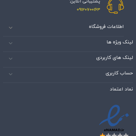
پشتیبانی آنلاین:
09120700163
اطلاعات فروشگاه

لینک ویژه ها

لینک های کاربردی

حساب کاربری

نماد اعتماد