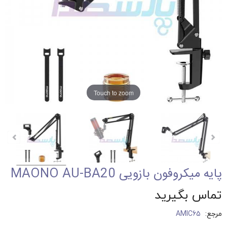
Touch to zoom
پایه میکروفون بازویی MAONO AU-BA20
تماس بگیرید
مرجع:
AMIC65