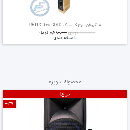
میکروفن طرح کلاسیک RETRO 60s GOLD
8,280,000 تومان
9,000,000 تومان
علاقه مندی
محصولات ویژه
حراج!
‎−2%