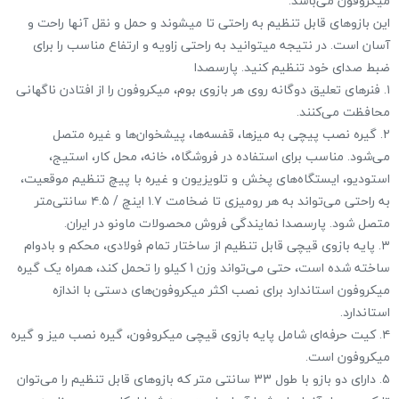
میکروفون می‌باشد.
این بازوهای قابل تنظیم به راحتی تا میشوند و حمل و نقل آنها راحت و
آسان است. در نتیجه میتوانید به راحتی زاویه و ارتفاع مناسب را برای
ضبط صدای خود تنظیم کنید. پارسصدا
۱. فنرهای تعلیق دوگانه روی هر بازوی بوم، میکروفون را از افتادن ناگهانی
محافظت می‌کنند.
۲. گیره نصب پیچی به میزها، قفسه‌ها، پیشخوان‌ها و غیره متصل
می‌شود. مناسب برای استفاده در فروشگاه، خانه، محل کار، استیج،
استودیو، ایستگاه‌های پخش و تلویزیون و غیره با پیچ تنظیم موقعیت،
به راحتی می‌تواند به هر رومیزی تا ضخامت ۱.۷ اینچ / ۴.۵ سانتی‌متر
متصل شود. پارسصدا نمایندگی فروش محصولات ماونو در ایران.
۳. پایه بازوی قیچی قابل تنظیم از ساختار تمام فولادی، محکم و بادوام
ساخته شده است، حتی می‌تواند وزن 1 کیلو را تحمل کند، همراه یک گیره
میکروفون استاندارد برای نصب اکثر میکروفون‌های دستی با اندازه
استاندارد.
۴. کیت حرفه‌ای شامل پایه بازوی قیچی میکروفون، گیره نصب میز و گیره
میکروفون است.
۵. دارای دو بازو با طول 33 سانتی متر که بازوهای قابل تنظیم را می‌توان