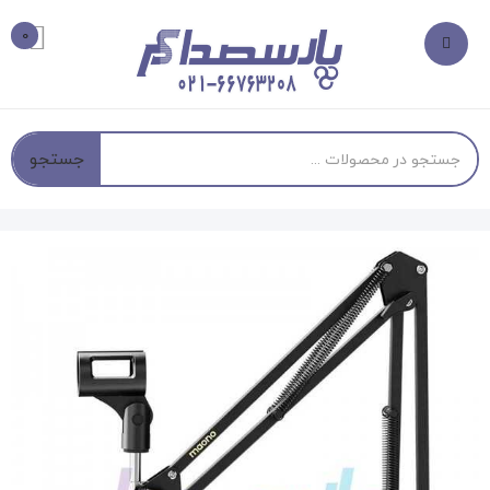
0
جستجو