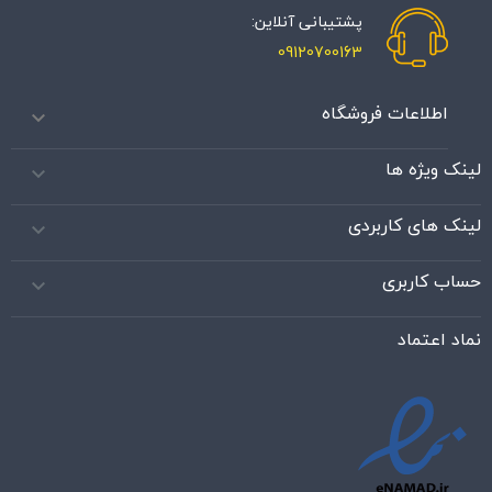
پشتیبانی آنلاین:
09120700163
اطلاعات فروشگاه

لینک ویژه ها

لینک های کاربردی

حساب کاربری

نماد اعتماد