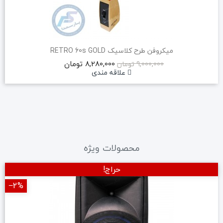
میکروفن طرح کلاسیک RETRO 60s GOLD
8,280,000 تومان
9,000,000 تومان
علاقه مندی
محصولات ویژه
حراج!
‎−2%