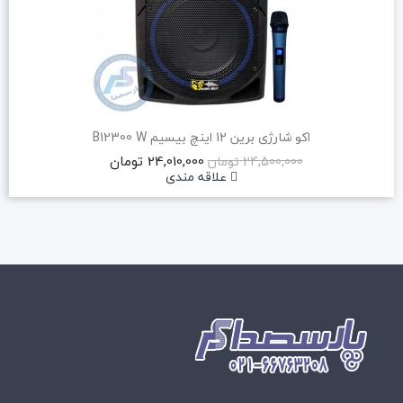
اکو شارژی برین 12 اینچ بیسیم B12300 W
24,010,000 تومان
24,500,000 تومان
علاقه مندی