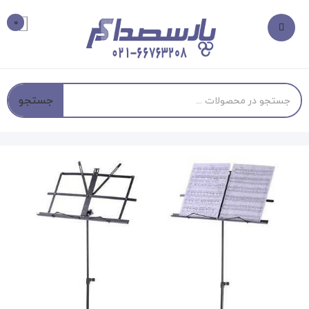
0
جستجو