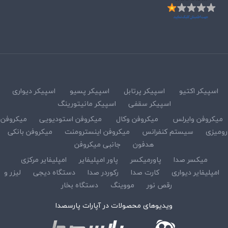
اسپیکر اکتیو
اسپیکر پرتابل
اسپیکر پسیو
اسپیکر دیواری
اسپیکر سقفی
اسپیکر مانیتورینگ
میکروفن وایرلس
میکروفن وکال
میکروفن استودیویی
میکروفن
رومیزی
سیستم کنفرانس
میکروفن اینسترومنت
میکروفن بانکی
هدفون
جانبی میکروفن
میکسر صدا
پاورمیکسر
پاور امپلیفایر
امپلیفایر مرکزی
امپلیفایر دیواری
کارت صدا
رکوردر صدا
دستگاه دیجی
لیزر و
رقص نور
مووینگ
دستگاه بخار
ویدیوهای محصولات در آپارات پارسصدا