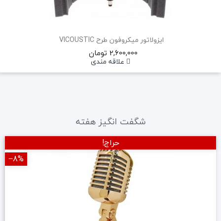
ایزولاتور میکروفون طرح ‏VICOUSTIC‏ ‏
2,600,000 تومان
علاقه مندی
شگفت انگیز هفته
حراج!
‎−8%