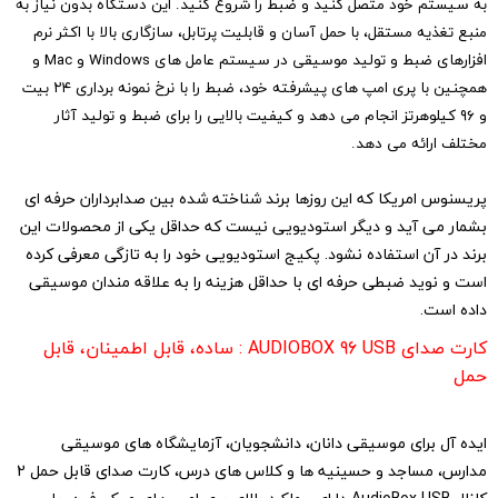
به سیستم خود متصل کنید و ضبط را شروع کنید. این دستگاه بدون نیاز به
منبع تغذیه مستقل، با حمل آسان و قابلیت پرتابل، سازگاری بالا با اکثر نرم
افزارهای ضبط و تولید موسیقی در سیستم عامل های Windows و Mac و
همچنین با پری امپ های پیشرفته خود، ضبط را با نرخ نمونه برداری ۲۴ بیت
و ۹۶ کیلوهرتز انجام می دهد و کیفیت بالایی را برای ضبط و تولید آثار
مختلف ارائه می دهد.
پریسنوس امریکا که این روزها برند شناخته شده بین صدابرداران حرفه ای
بشمار می آید و ‏دیگر استودیویی نیست که حداقل یکی از محصولات این
برند در آن استفاده نشود. پکیج ‏استودیویی خود را به تازگی معرفی کرده
است و نوید ضبطی حرفه ای با حداقل هزینه را به ‏علاقه مندان موسیقی
داده است.
کارت صدای ‏AUDIOBOX 96 USB‏ : ساده، قابل اطمینان، قابل
حمل ‏
ایده آل برای موسیقی دانان، دانشجویان، آزمایشگاه های موسیقی
مدارس، مساجد و حسینیه ها ‏و کلاس های درس، کارت صدای قابل حمل 2