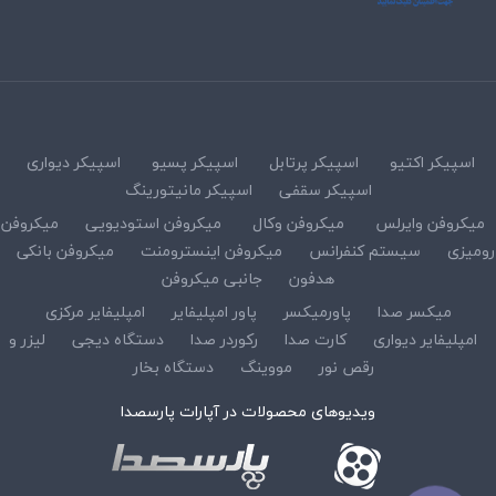
اسپیکر اکتیو
اسپیکر پرتابل
اسپیکر پسیو
اسپیکر دیواری
اسپیکر سقفی
اسپیکر مانیتورینگ
میکروفن وایرلس
میکروفن وکال
میکروفن استودیویی
میکروفن
رومیزی
سیستم کنفرانس
میکروفن اینسترومنت
میکروفن بانکی
هدفون
جانبی میکروفن
میکسر صدا
پاورمیکسر
پاور امپلیفایر
امپلیفایر مرکزی
امپلیفایر دیواری
کارت صدا
رکوردر صدا
دستگاه دیجی
لیزر و
رقص نور
مووینگ
دستگاه بخار
ویدیوهای محصولات در آپارات پارسصدا