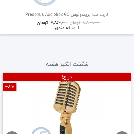
کارت صدا پریسونوس Presonus AudioBox GO
17,860,000 تومان
18,800,000 تومان
علاقه مندی
شگفت انگیز هفته
حراج!
‎−8%