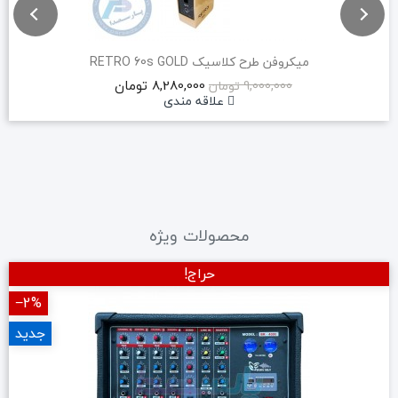
میکروفن طرح کلاسیک RETRO 60s GOLD
8,280,000 تومان
9,000,000 تومان
علاقه مندی
محصولات ویژه
حراج!
‎−2%
جدید