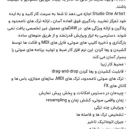
باشند.‏
Studio One Artist ‎‏ اجازه می دهد تا شما به سرعت کار کنید و به ایده
خود تمرکز ‏نمایید. یادگیری فوق العاده آسان ، ارائه ترک های نامحدود و
پلاگین و ارائه ویژگی های در ‏DAWهای معمول غیر تخصصی یافت نمی
شوند. دسترسی به ابزار ویرایش قدرتمند و از ‏طریق منوهای ساده.
بارگذاری و ذخیره کلیپ های صوتی، فایل های ‏MIDI‏ و افکت ها توسط
‏کشیدن و رها کردن. این نرم افزار کار ضبط و تولید برنامه های صوتی را
بسیار آسان می ‏کند.‏
‏- محیط کار زیبا
‏- قابلیت کشیدن و رها کردن ‏drag-and-drop
‏- ترک های صوتی نامحدود، ترک های ‏MIDI، سازهای مجازی، باس ها و
کانال های ‏FX
‏- چیدمان در دسترس امکانات و پخش پیش نمایش
‏- زمان واقعی صوتی، کشش زمان و ‏resampling
‏- ویرایش چند ترکی
‏- تشخیص ترک ها و فاصله ها
‏- جبران اتوماتیک تاخیر
‏- اتوماسیون پیشرفته