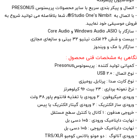
‏- اتصال و پیکر بندی سریع با سایر محصولات پریسنوس ‏PRESONUS‏ ‏
‏- با اتصال به ‏Studio One's Nimbit‏®، شما بلافاصله می توانید شروع به
فروش ‏موسیقی خود نمایید.‏
‏- سازگار با ‏ASIO، ‏Windows Audio‏ و ‏Core Audio
‏- بیست و شش 26 افکت نیتیو 32 بیتی و سازهای مجازی
‏- سازگار با مک و ویندوز
نگاهی به مشخصات فنی محصول :
- کمپانی تولید کننده : پریسونوسPresonus
- نوع اتصال : USB 2.0
- نوع کارت صدا : پرتابل, رومیزی
- نرخ نمونه برداری : ۲۴ بیت ۹۶ کیلوهرتز
- ورودی میکروفون : ۲ ورودی با تغذیه فانتوم پاور ۴۸ ولت
- ورودی ساز الکتریک : ۲ ورودی گیتار الکتریک یا بِیس
- خروجی هدفون : ۱ کانال با کنترل سطح مستقل
- نهایت داینامیک ورودی : ۱۰۵ دسی بل
- نهایت داینامیک خروجی : ۱۰۵ دسی بل
- ورودی آنالوگ : دو مونو بالانس کومبو TRS/XLR