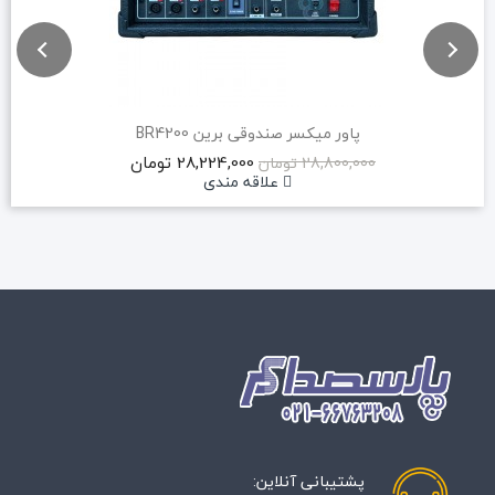
پاور میکسر صندوقی برین BR4200
28,224,000 تومان
28,800,000 تومان
علاقه مندی
پشتیبانی آنلاین: