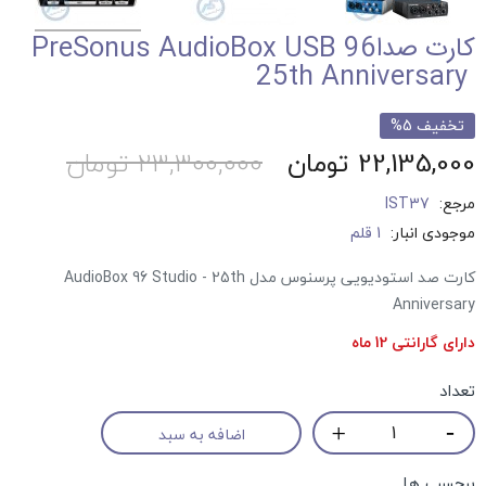
کارت صداPreSonus AudioBox USB 96
25th Anniversary ‎
تخفیف 5%
22,135,000 تومان
23,300,000 تومان
مرجع:
IST37
موجودی انبار:
1 قلم
کارت صد استودیویی پرسنوس مدل AudioBox 96 Studio - 25th
Anniversary
دارای گارانتی 12 ماه
تعداد
اضافه به سبد
برچسب ها