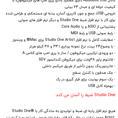
کانال ‏AudioBox USB‏ دارای عملکرد بالای ‏پری امپ های میکروفون، با
کیفیت حرفه ای و مبدل 24 بیتی.‏
خروجی ‏USB، جمع و جور، کاربری آسان، بدنه ای مستحکم، و طراحی شده
برای کار با ‏نرم افزار ضبط ‏Studio One‏ و دیگر نرم افزار های صوتی.
پشتیبانی از ‏ASIO‏ و یا ‏Core ‎Audio‏.‏
‏- رابط صوتی ‏USB‏ و رابط ‏MIDI
‏- مطابقت کامل با نرم افزار ‏Studio One Artist‏ برای ‏Mac‏® و ویندوز
‏- با وضوح24 بیت، نرخ نمونه برداری 44.1 و 48 کیلو هرتز ‏
‏- دو ورودی ترکیبی میکروفون / ساز با پری امپ های کلاس ‏A
‏- فانتوم پاور 48ولت برای میکروفن کندانسور ‏SD7‎
‏- مانیتورینگ بدون تأخیر از طریق میکسر داخلی
‏- جک هدفون با کنترل سطح
‏- یک سوم یونیت برای قرار گیری در رک
‏- بهمراه کابل ‏USB‏ ‏
Studio One‎‏ ضبط را آسان می کند:‏
هیچ نرم افزار پایه ای ضبط و تولیدی به سادگی کار با ‏Studio One®
Artist ‎‏ وجود ‏ندارند در حالی که قادر به ایجاد خروجی استودیو با کیفیت