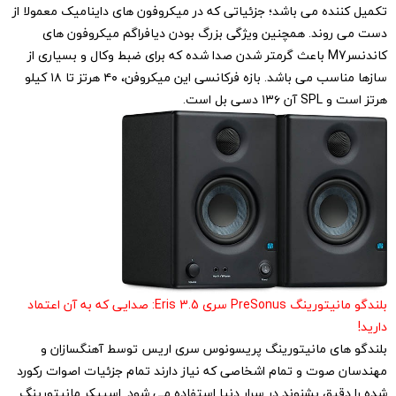
تکمیل کننده می باشد؛ جزئیاتی که در میکروفون های داینامیک معمولا از
دست می روند. همچنین ویژگی بزرگ بودن دیافراگم میکروفون های
کاندنسرM7 باعث گرمتر شدن صدا شده که برای ضبط وکال و بسیاری از
سازها مناسب می باشد. بازه فرکانسی این میکروفن، ۴۰ هرتز تا ۱۸ کیلو
هرتز است و SPL آن ۱۳۶ دسی بل است.
بلندگو مانیتورینگ PreSonus سری Eris 3.5: صدایی که به آن اعتماد
دارید!
بلندگو های مانیتورینگ پریسونوس سری اریس توسط آهنگسازان و
مهندسان صوت و تمام اشخاصی که نیاز دارند تمام جزئیات اصوات رکورد
شده را دقیق بشنوند در سرار دنیا استفاده می شود. اسپیکر مانیتورینگ