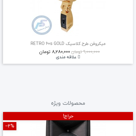
میکروفن طرح کلاسیک RETRO 60s GOLD
8,280,000 تومان
9,000,000 تومان
علاقه مندی
محصولات ویژه
حراج!
‎−2%