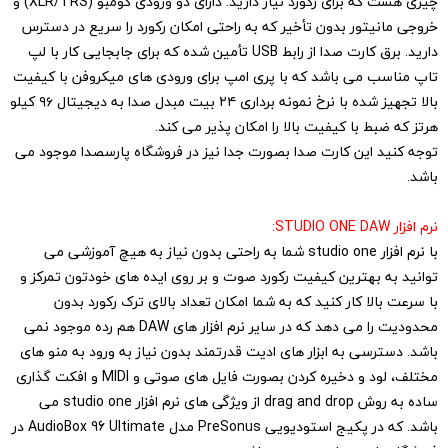
چیزی هست که برای رکورد نیاز دارید. دارای دو ورودی کومبو (XLR/TRS) و
خروجی مانیتور بدون تأخیر که به راحتی امکان رکورد را سریع در دسترس
دارید. برق کارت صدا از رابط USB تأمین شده که برای جابجایی کار با لپ
تاپ مناسب می باشد که با پری امپ برای ورودی های میکروفن با کیفیت
بالا تجهیز شده با نرخ نمونه برداری ۲۴ بیت مبدل صدا به دیجیتال ۹۶ کیلو
هرتز که ضبط با کیفیت بالا را امکان پذیر می کند.
توجه کنید این کارت صدا بصورت جدا نیز در فروشگاه پارسصدا موجود می
باشد.
نرم افزار STUDIO ONE DAW:
با نرم افزار studio one شما به راحتی بدون نیاز به هیچ آموزشی می
توانید به بهترین کیفیت رکورد صوت و بر روی ایده های خودتون تمرکز و
با سرعت بالا کار کنید که به شما امکان تعداد بالای ترک رکورد بدون
محدودیت را می دهد که در سایر نرم افزار های DAW هم رده موجود نمی
باشد. دسترسی به ابزار های ادیت قدرتمند بدون نیاز به ورود به منو های
مختلف، لود و دخیره کردن بصورت فایل های صوتی و MIDI و افکت گذاری
ساده به روش drag and drop از ویژگی های نرم افزار studio one می
باشد. که در پکیج استودیویی PreSonus مدل AudioBox 96 Ultimate در