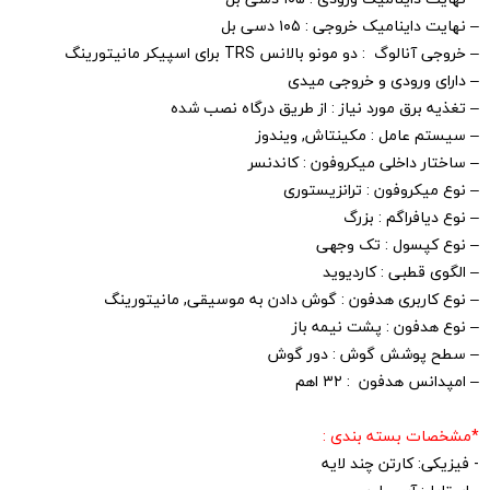
– نهایت داینامیک خروجی : ۱۰۵ دسی بل
– خروجی آنالوگ : دو مونو بالانس TRS برای اسپیکر مانیتورینگ
– دارای ورودی و خروجی میدی
– تغذیه برق مورد نیاز : از طریق درگاه نصب شده
– سیستم عامل : مکینتاش, ویندوز
– ساختار داخلی میکروفون : کاندنسر
– نوع میکروفون : ترانزیستوری
– نوع دیافراگم : بزرگ
– نوع کپسول : تک وجهی
– الگوی قطبی : کاردیوید
– نوع کاربری هدفون : گوش دادن به موسیقی, مانیتورینگ
– نوع هدفون : پشت نیمه باز
– سطح پوشش گوش : دور گوش
– امپدانس هدفون : ۳۲ اهم
*مشخصات بسته بندی :
- فیزیکی: کارتن چند لایه