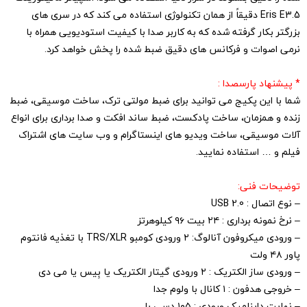
Eris E3.5 دقیقاً از همان تکنولوژی استفاده می کند که در سری های
بزرگتر بکار گرفته شده که به کاربر صدا با کیفیت استودیویی همراه با
نرمی اصوات و فرکانس های دقیق ضبط شده را پخش خواهد کرد.
* پیشنهاد پارسصدا :
شما با این پکیج می توانید برای ضبط مولتی ترک، ساخت موسیقی، ضبط
زنده و همزمان، ساخت پادکست، ضبط ساند افکت و صدا برداری برای انواع
آلات موسیقی، ساخت ویدیو های اینستاگرام و وب سایت های اشتراک
فیلم و … استفاده نمایید.
توضیحات فنی:
– نوع اتصال : USB 2.0
– نرخ نمونه برداری : ۲۴ بیت ۹۶ کیلوهرتز
– ورودی میکروفون آنالوگ: ۲ ورودی کومبو TRS/XLR با تغذیه فانتوم
پاور ۴۸ ولت
– ورودی ساز الکتریک : ۲ ورودی گیتار الکتریک یا بِیس یا می دی
– خروجی هدفون : ۱ کانال با ولوم جدا
– نهایت داینامیک ورودی : ۱۰۵ دسی بل