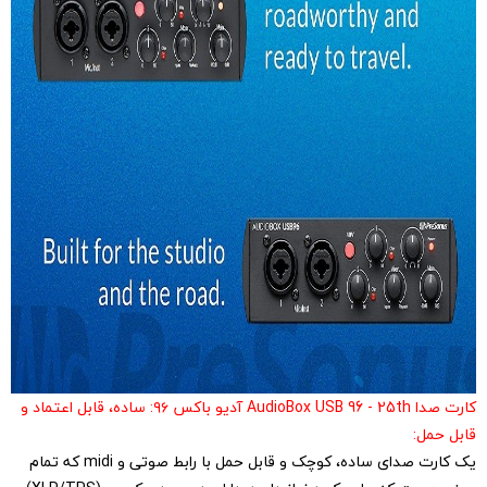
کارت صدا AudioBox USB 96 - 25th آدیو باکس ۹۶: ساده، قابل اعتماد و
قابل حمل:
یک کارت صدای ساده، کوچک و قابل حمل با رابط صوتی و midi که تمام