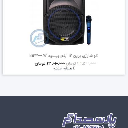
اکو شارژی برین 12 اینچ بیسیم B12300 W
24,010,000 تومان
24,500,000 تومان
علاقه مندی