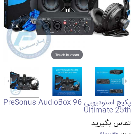
Touch to zoom
پکیج استودیویی PreSonus AudioBox 96
Ultimate 25th
تماس بگیرید
مرجع:
IST000135