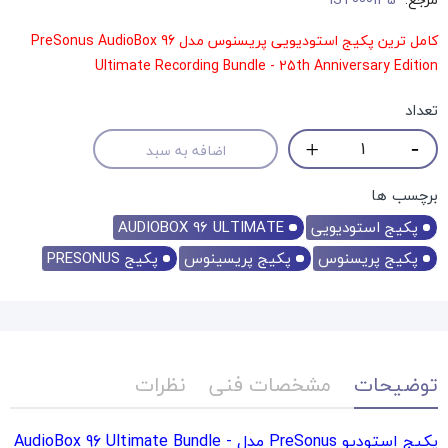
کامل ترین پکیج استودیویی پریسنوس مدل PreSonus AudioBox 96
Ultimate Recording Bundle - 25th Anniversary Edition
تعداد
اضافه به سبد
برچسب ها
پکیج استودیویی
AUDIOBOX 96 ULTIMATE
پکیج پریسنوس
پکیج پریسینوس
پکیج PRESONUS
توضیحات
مشخصات فنی
نظرات
پکیج استودیو PreSonus مدل AudioBox 96 Ultimate Bundle -