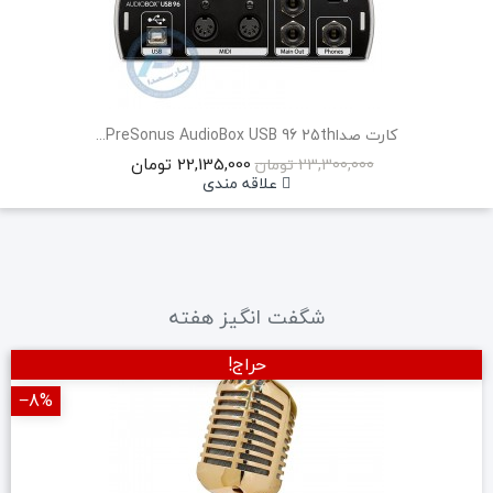
کارت صداPreSonus AudioBox USB 96 25th...
22,135,000 تومان
23,300,000 تومان
علاقه مندی
شگفت انگیز هفته
حراج!
‎−8%