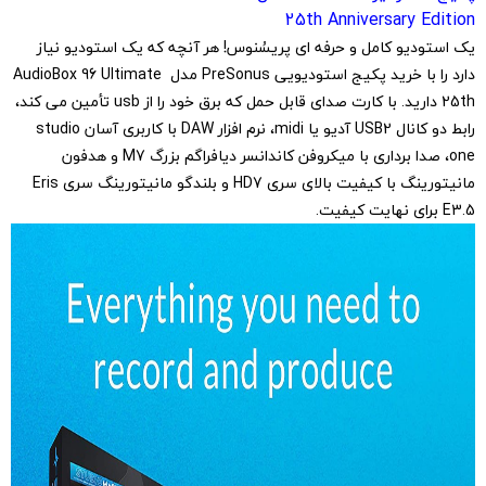
25th Anniversary Edition
یک استودیو کامل و حرفه ای پریسُنوس! هر آنچه که یک استودیو نیاز
دارد را با خرید پکیج استودیویی PreSonus مدل AudioBox 96 Ultimate
25th دارید. با کارت صدای قابل حمل که برق خود را از usb تأمین می کند،
رابط دو کانال USB2 آدیو یا midi، نرم افزار DAW با کاربری آسان studio
one، صدا برداری با میکروفن کاندانسر دیافراگم بزرگ M7 و هدفون
مانیتورینگ با کیفیت بالای سری HD7 و بلندگو مانیتورینگ سری Eris
E3.5 برای نهایت کیفیت.