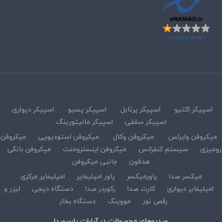
اسپیکر اکتیو
اسپیکر پرتابل
اسپیکر پسیو
اسپیکر دیواری
اسپیکر سقفی
اسپیکر مانیتورینگ
میکروفن وایرلس
میکروفن وکال
میکروفن استودیویی
میکروفن
رومیزی
سیستم کنفرانس
میکروفن اینسترومنت
میکروفن بانکی
هدفون
جانبی میکروفن
میکسر صدا
پاورمیکسر
پاور امپلیفایر
امپلیفایر مرکزی
امپلیفایر دیواری
کارت صدا
رکوردر صدا
دستگاه دیجی
لیزر و
رقص نور
مووینگ
دستگاه بخار
ویدیوهای محصولات در آپارات پارسصدا