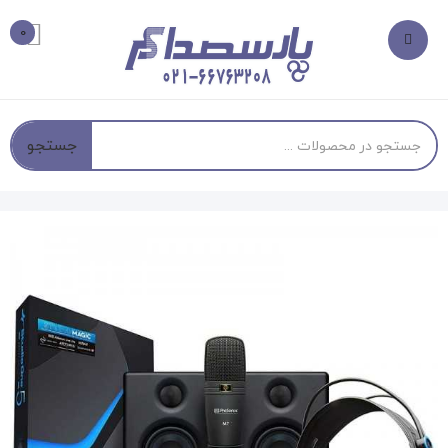
0
جستجو