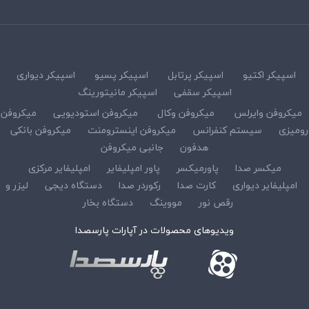
اسپیکر اکتیو
اسپیکر پرتابل
اسپیکر پسیو
اسپیکر دیواری
اسپیکر سقفی
اسپیکر مانیتورینگ
میکروفن وایرلس
میکروفن وکال
میکروفن استودیویی
میکروفن
رومیزی
سیستم کنفرانس
میکروفن اینسترومنت
میکروفن بانکی
هدفون
جانبی میکروفن
میکسر صدا
پاورمیکسر
پاور امپلیفایر
امپلیفایر مرکزی
امپلیفایر دیواری
کارت صدا
رکوردر صدا
دستگاه دیجی
لیزر و
رقص نور
مووینگ
دستگاه بخار
ویدیوهای محصولات در آپارات پارسصدا