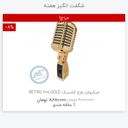
شگفت انگیز هفته
حراج!
‎−8%
میکروفن طرح کلاسیک RETRO 60s GOLD
8,280,000 تومان
9,000,000 تومان
علاقه مندی