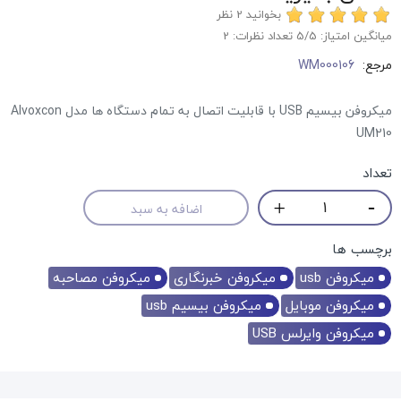
بخوانید 2 نظر
میانگین امتیاز:
/5 تعداد نظرات:
5
2
مرجع:
WM000106
میکروفن بیسیم USB با قابلیت اتصال به تمام دستگاه ها مدل Alvoxcon
UM210
تعداد
اضافه به سبد
برچسب ها
میکروفن usb
میکروفن خبرنگاری
میکروفن مصاحبه
میکروفن موبایل
میکروفن بیسیم usb
میکروفن وایرلس USB