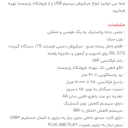
شما می توانید انواع میکروفن بیسیم USB را از فروشگاه پارسصدا تهیه
فرمایید.
مشخصات:
- جنس بدنه پلاستیک به رنگ طوسی و مشکی
- وزن سبک
- اقلام داخل بسته بندی : میکروفن دستی فرستند TX، دستگاه گیرنده
RX، OTG برای اندروید و آیفون و دفترچه راهنما
- باند فرکانسی UHF
- الگو قطبی تک جهته. فروشگاه پارسصدا.
- برد پاسخگویی تا 40 متر
- پاسخ فرکانسی: 75 تا 18.000 هرتز
- نسبت سیگنال به نویز: 85 دسیبل
- تغذیه: دو عدد باطری قلمی سایز AA
- دارای سیستم کاهش نویز کنسلینگ
- سیستم کاهش اختلال با WiFi
- دارای کارت صدای داخلی بدون نیاز به درایور با اتصال مستقیم USB3
- بدون نیاز به درایور بصورت PLUG AND PLAY