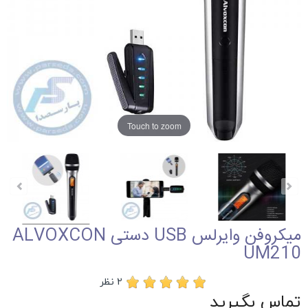
Touch to zoom
میکروفن وایرلس USB دستی ALVOXCON
UM210
2 نظر
تماس بگیرید