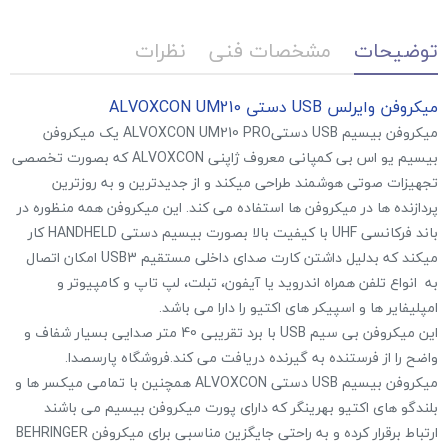
توضیحات
مشخصات فنی
نظرات
میکروفن وایرلس USB دستی ALVOXCON UM210
میکروفن بیسیم USB دستیALVOXCON UM210 PRO یک میکروفن
بیسیم یو اس بی کمپانی معروف ژاپنی ALVOXCON که بصورت تخصصی
تجهیزات صوتی هوشمند طراحی میکند و از جدیدترین و به روزترین
پردازنده ها در میکروفن ها استفاده می کند. این میکروفن همه منظوره در
باند فرکانسی UHF با کیفیت بالا بصورت بیسیم دستی HANDHELD کار
میکند که بدلیل داشتن کارت صدای داخلی مستقیم USB3 امکان اتصال
به انواع تلفن همراه اندروید یا آیفون، تبلت، لپ تاپ و کامپیوتر و
امپلیفایر ها و اسپیکر های اکتیو را دارا می باشد.
این میکروفن بی سیم USB با برد تقریبی 40 متر صدایی بسیار شفاف و
واضح را از فرستنده به گیرنده دریافت می کند.فروشگاه پارسصدا.
میکروفن بیسیم USB دستی ALVOXCON همچنین با تمامی میکسر ها و
بلندگو های اکتیو بهرینگر که دارای پورت میکروفن بیسیم می باشند
ارتباط برقرار کرده و به راحتی جایگزین مناسبی برای میکروفن BEHRINGER