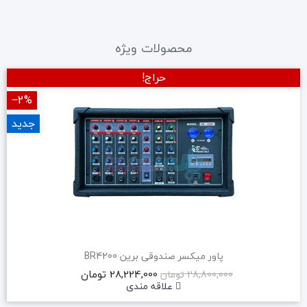
محصولات ویژه
حراج!
‎−2%
جدید
پاور میکسر صندوقی برین BR4200
28,224,000 تومان
28,800,000 تومان
علاقه مندی