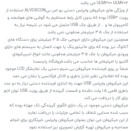
ULM300 ULM202 می باشد.
از ویژگی های میکروفن وایرلس دستی یو اس بیALVOXCON استفاده از
پورت USB3 بوده که بدون کابل رابط مستقیم به گوشی های هوشمند و
کامپیوتر ها و ... از طریق جک USB متصل می شود در نتیجه نیاز به
استفاده از جک 3.5 میلیمتر هدفونی نمی باشد.
همچنین این میکروفن دارای خروجی جک 3.5 میلیمتر برای دستگاه های
آنالوگ نیز بوده که برای مانیتورینگ یا جهت اتصال به سیستم های دارای
ورودی میکروفن یا جک 3.5 میلیمتر هدفونی مانند انواع اسپیکرهای
اکتیو یا امپلیفایر ها مناسب می باشد.فروشگاه پارسصدا
ضمناً بر روی فرستنده میکروفن بی سیم دستی یک نمایشگر LCD موجود
بوده که اطلاعاتی نظیر شارژ باطری و کانال فرکانسی را نشان می دهد.
این میکروفن وایرلس USB جهت راه اندازی فرستنده دستی نیاز به دو عدد
باطری قلمی 1.5 ولت داشته و قسمت گیرنده از طریق پورت USB توان لازم
برای کار را دریافت می کند.
میکروفن دستی موجود در پک دارای الگوی گیرندگی تک جهته بوده که
سبب شده صدایی شفاف با تمامی جزئیات را دریافت نماید.
از این میکروفن می توان بعنوان میکروفن وایرلس خبرنگاری برای انجام
مصاحبه و میکروفن تهیه گزارش تصویری نیز استفاده نمود.