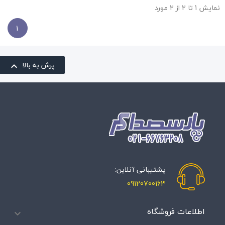
نمایش 1 تا 2 از 2 مورد
1
پرش به بالا

پشتیبانی آنلاین:
09120700163
اطلاعات فروشگاه
