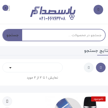
0
جستجو
تایج جستجو

نمایش 1 تا 2 از 2 مورد
ناموجود