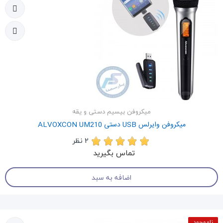
میکروفن بیسیم دستی و یقه
میکروفن وایرلس USB دستی ALVOXCON UM210
2 نظر
تماس بگیرید
اضافه به سبد
ناموجود