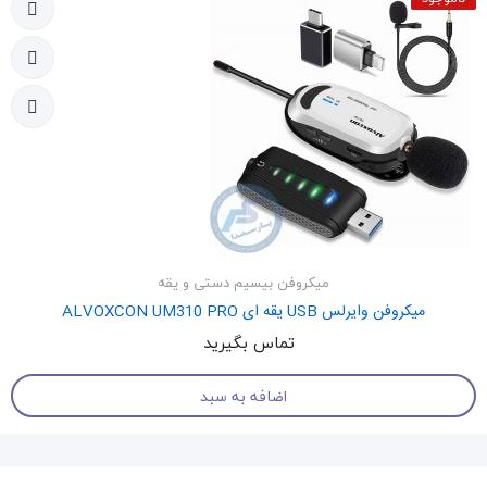
میکروفن بیسیم دستی و یقه
میکروفن وایرلس USB یقه ای ALVOXCON UM310 PRO
تماس بگیرید
اضافه به سبد