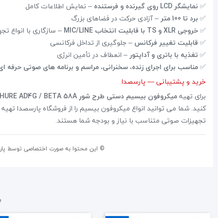
✅
نمایشگر LCD روی گیرنده و فرستنده
– نمایش اطلاعات کامل
✅
برد تا 100 متر
– آزادی حرکت در فضاهای بزرگ
✅
خروجی XLR و TS با قابلیت انتخاب MIC/LINE
– سازگاری با انواع تج
✅
قابلیت تغییر فرکانس
– جلوگیری از تداخل فرکانسی
✅
تغذیه با باتری و آداپتور
– انعطاف در تأمین انرژی
✅
مناسب برای اجرای زنده، سخنرانی، مراسم و برنامه های صوتی حرفه ای
خرید و پشتیبانی — پارسصدا
برای تهیه
میکروفون بیسیم دستی طرح شور SHURE AD4G / BETA 58A (هایکپی)
کنید. شما می توانید انواع میکروفون بیسیم را از فروشگاه پارسصدا تهیه 
تجهیزات صوتی متناسب با نیاز و بودجه شما هستند.
© این محتوا به صورت اختصاصی توسط پار
م