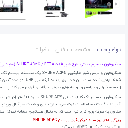
توضیحات
مشخصات فنی
نظرات
میکروفون بیسیم دستی طرح شور SHURE AD4G / BETA 58A (هایکپی) – گیرنده تک کانال UHF با دو آنتن و برد 100 متر
میکروفون وایرلس شور هایکپی SHURE AD4G
یک سیستم بیسیم تک کان
58A
طراحی شده است. این محصول با
باند فرکانسی UHF
،
دو عدد آنتن گ
زنده، سخنرانی، مراسم و برنامه های صوتی حرفه ای
فراهم می کند. پارسص
میکروفون بیسیم تک کانال دستی SHURE AD4
با
برد 100 متر (در شرایط آرمانی)
مقرون به صرفه برای کاربرانی است که به دنبال عملکردی مشابه نمونه اص
ویژگی های برجسته میکروفون بیسیم SHURE AD4G
📡 گیرنده تک کانال AD4G با دو آنتن