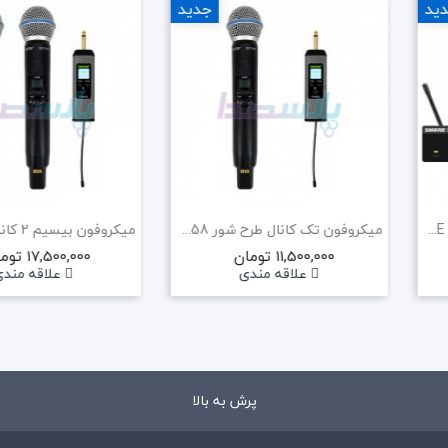
ید
جدید
میکروفون بیسیم SHURE BLX4R/B58 (هایکپی)
میکروفون تک کانال طرح شور SHURE SLXD2/BETA58
11,500,000 تومان
17,500,000 تومان
علاقه مندی
علاقه مند
پرش به بالا