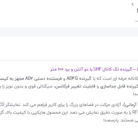
پکیج اسپیکر پرتابل EDISON Es6000
39,600,000 تومان
45,000,000 تومان
اله حرفه ای است که با
گیرنده AD4G
و
علاقه مندی
یرنده قابل جداسازی
و
قابلیت تغییر فرکانس
، سیگنالی قوی و بدون نویز را ب
دا
2 نظر
گیرنده و فرستنده، اطلاعات فرکانسی، شارژ باتری و شدت سیگنال ورودی RF را به صورت دقیق نمایش می دهد. این محصول هایکپی با کیفیت بال
لی هستند. پارسصدا