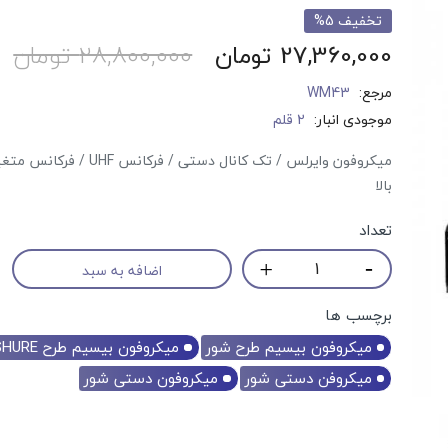
تخفیف 5%
27,360,000 تومان
28,800,000 تومان
مرجع:
WM43
موجودی انبار:
2 قلم
میکروفون وایرلس / تک کانال دستی / فرکانس UHF
بالا
تعداد
اضافه به سبد
برچسب ها
میکروفون بیسیم طرح شور
میکروفون بیسیم طرح SHURE
میکروفن دستی شور
میکروفون دستی شور
حراج!