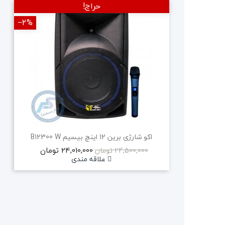
حراج!
‎−2%
‎−2%
جدید
اکو شارژی برین 12 اینچ بیسیم B12300 W
24,010,000 تومان
24,500,000 تومان
علاقه مندی