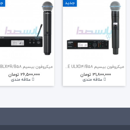
جدید
جد
میکروفون بیسیم SHURE ULXD4/B58 (هایکپی)
31,800,000 تومان
26,500,000 تومان
علاقه مندی
علاقه مندی