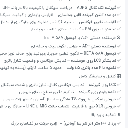
✅
گیرنده تک کانال AD4G
– دریافت سیگنال با کیفیت بالا در باند UHF
✅
دو عدد آنتن گیرنده قابل جداسازی
– افزایش پایداری و کیفیت سیگنا
✅
قابلیت تغییر فرکانس
– تنظیم فرکانس دلخواه برای جلوگیری از تداخل
✅
مد مدولاسیون FM
– کیفیت صدای مناسب و پایدار
🎤 فرستنده دستی AD2 با کپسول BETA 58A
✅
فرستنده دستی AD2
– طراحی ارگونومیک و حرفه ای
✅
کپسول BETA 58A
– الگوی قطبی سوپرکاردیوئید برای حذف نویز محیط
✅
نمایشگر LCD روی فرستنده
– نمایش فرکانس و وضعیت شارژ باتری
✅
تغذیه با 2 عدد باتری 1.5 ولت
– حدود 5 ساعت کارکرد (بسته به کیفیت باتری)
🎛 کنترل و نمایشگر کامل
✅
LCD روی گیرنده
– نمایش فرکانس کانال، شارژ باتری و شدت سیگنال RF
✅
دکمه ولوم روی گیرنده
– تنظیم دقیق سطح صدای خروجی
✅
خروجی میکس با پورت TS مادگی
– اتصال آسان به تجهیزات صوتی
✅
خروجی XLR نری با قابلیت انتخاب حالت MIC یا LINE
– سازگاری با ان
🔋 تغذیه و برد بالا
✅
برد تا 100 متر (در شرایط آرمانی)
– آزادی حرکت در فضاهای بزرگ