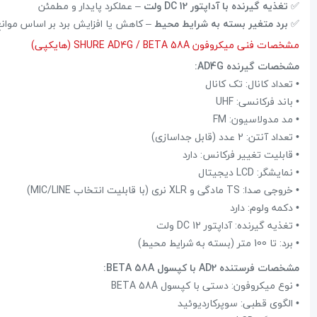
✅
تغذیه گیرنده با آداپتور DC 12 ولت
– عملکرد پایدار و مطمئن
✅
برد متغیر بسته به شرایط محیط
– کاهش یا افزایش برد بر اساس موانع
مشخصات فنی میکروفون SHURE AD4G / BETA 58A (هایکپی)
مشخصات گیرنده AD4G:
• تعداد کانال: تک کانال
• باند فرکانسی: UHF
• مد مدولاسیون: FM
• تعداد آنتن: 2 عدد (قابل جداسازی)
• قابلیت تغییر فرکانس: دارد
• نمایشگر: LCD دیجیتال
• خروجی صدا: TS مادگی و XLR نری (با قابلیت انتخاب MIC/LINE)
• دکمه ولوم: دارد
• تغذیه گیرنده: آداپتور DC 12 ولت
• برد: تا 100 متر (بسته به شرایط محیط)
مشخصات فرستنده AD2 با کپسول BETA 58A:
• نوع میکروفون: دستی با کپسول BETA 58A
• الگوی قطبی: سوپرکاردیوئید