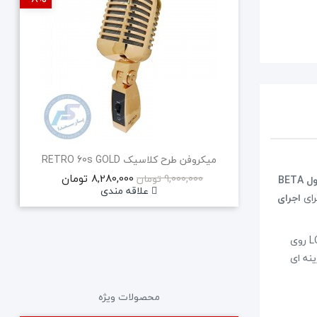
میکروفن طرح کلاسیک RETRO 60s GOLD
8,280,000 تومان
9,000,000 تومان
فرستنده دستی AD2 مجهز به کپسول BETA
علاقه مندی
رای
اجرای
، آزادی حرکت در فضاهای بزرگ را برای کاربر فراهم می کند. نمایشگر LCD روی
ا، گزینه ای
محصولات ویژه