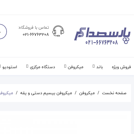
تماس با فروشگاه:
021-66763208
فروش ویژه
باند
میکروفن
دستگاه مرکزی
استودیو
صفحه نخست
میکروفن
میکروفن بیسیم دستی و یقه
میکروفون شور BETA 58A