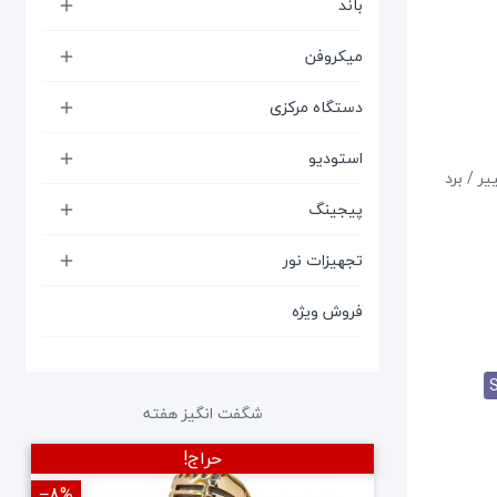
باند

میکروفن

دستگاه مرکزی

استودیو

 / فرکانس متغییر / برد
پیجینگ

تجهیزات نور

فروش ویژه
شگفت انگیز هفته
حراج!
‎−8%
‎−12%