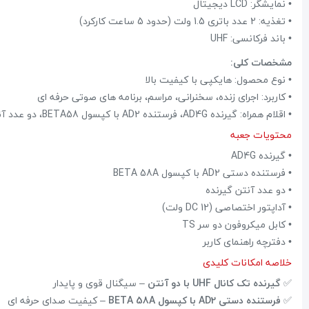
• نمایشگر: LCD دیجیتال
• تغذیه: 2 عدد باتری 1.5 ولت (حدود 5 ساعت کارکرد)
• باند فرکانسی: UHF
مشخصات کلی:
• نوع محصول: هایکپی با کیفیت بالا
• کاربرد: اجرای زنده، سخنرانی، مراسم، برنامه های صوتی حرفه ای
• اقلام همراه: گیرنده AD4G، فرستنده AD2 با کپسول BETA58، دو عدد آنتن گیرنده، آداپتور اختصاصی، کابل میکروفون دو سر TS، دفترچه راهنما
محتویات جعبه
• گیرنده AD4G
• فرستنده دستی AD2 با کپسول BETA 58A
• دو عدد آنتن گیرنده
• آداپتور اختصاصی (DC 12 ولت)
• کابل میکروفون دو سر TS
• دفترچه راهنمای کاربر
خلاصه امکانات کلیدی
✅
گیرنده تک کانال UHF با دو آنتن
– سیگنال قوی و پایدار
✅
فرستنده دستی AD2 با کپسول BETA 58A
– کیفیت صدای حرفه ای