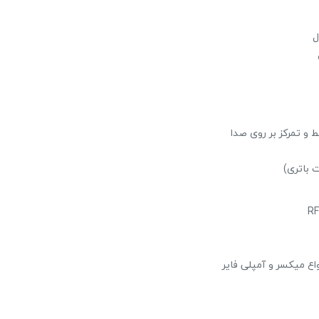
حراج!
ل
 و تمرکز بر روی صدا
پاور میکسر صندوقی برین BR4200
28,224,000 تومان
28,800,000 تومان
علاقه مندی
واع میکسر و آمپلی فایر