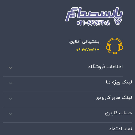
پشتیبانی آنلاین:
09120700163
اطلاعات فروشگاه

لینک ویژه ها

لینک های کاربردی

حساب کاربری

نماد اعتماد