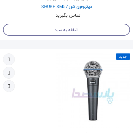
میکروفون شور SHURE SM57
تماس بگیرید
اضافه به سبد
جدید