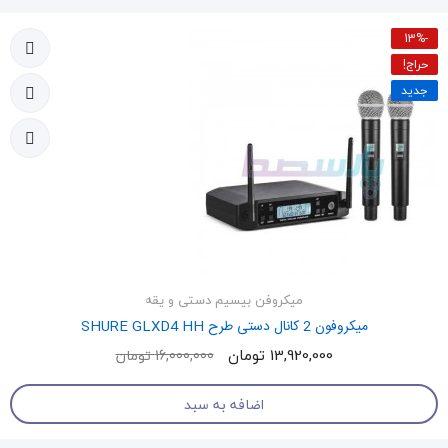
-13%
حراج!
جدید
میکروفن بیسیم دستی و یقه
میکروفون 2 کانال دستی طرح SHURE GLXD4 HH
13,920,000 تومان
16,000,000 تومان
اضافه به سبد