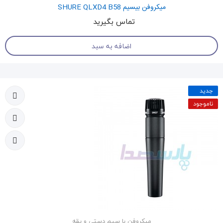
میکروفن بیسیم SHURE QLXD4 B58
تماس بگیرید
اضافه به سبد
جدید
ناموجود
میکروفن با سیم دستی و یقه