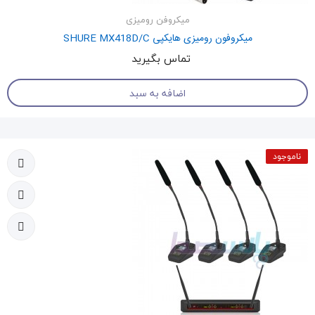
میکروفن رومیزی
میکروفون رومیزی هایکپی SHURE MX418D/C
تماس بگیرید
اضافه به سبد
ناموجود