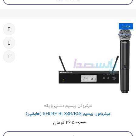
جدید
میکروفن بیسیم دستی و یقه
میکروفون بیسیم SHURE BLX4R/B58 (هایکپی)
26,500,000 تومان