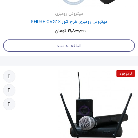
میکروفن رومیزی
میکروفن رومیزی طرح شور SHURE CVG18
19,800,000 تومان
اضافه به سبد
ناموجود