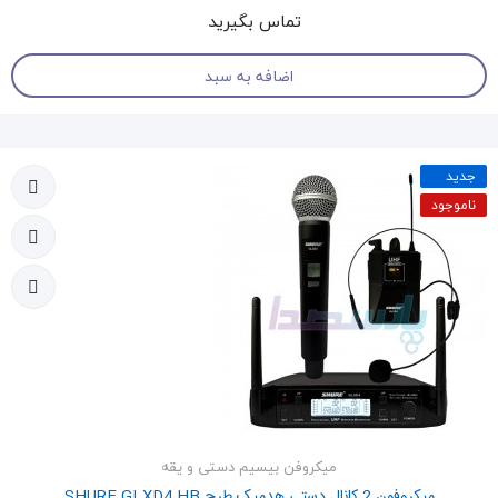
تماس بگیرید
اضافه به سبد
جدید
ناموجود
میکروفن بیسیم دستی و یقه
میکروفون 2 کانال دستی هدمیک طرح SHURE GLXD4 HB