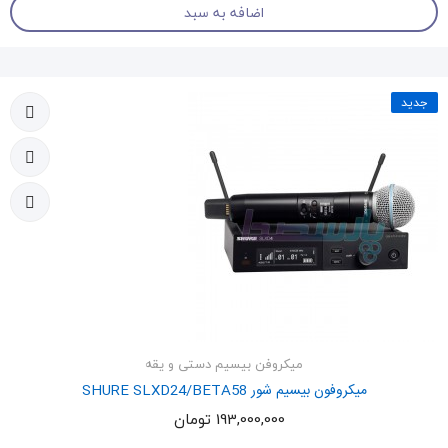
اضافه به سبد
جدید
میکروفن بیسیم دستی و یقه
میکروفون بیسیم شور SHURE SLXD24/BETA58
193,000,000 تومان