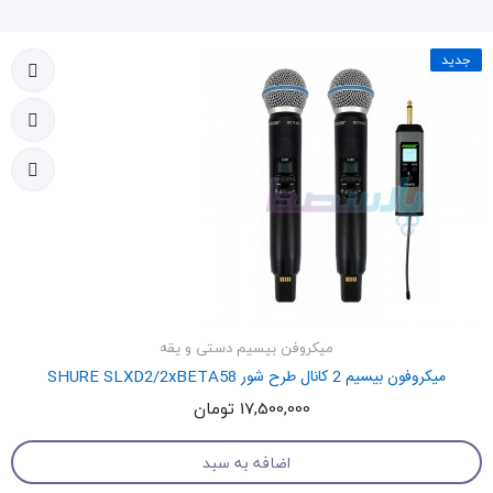
جدید
میکروفن بیسیم دستی و یقه
میکروفون بیسیم 2 کانال طرح شور SHURE SLXD2/2xBETA58
17,500,000 تومان
اضافه به سبد