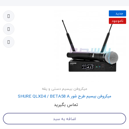
جدید
ناموجود
میکروفن بیسیم دستی و یقه
میکروفن بیسیم طرح شور SHURE QLXD4 / BETA58 A
تماس بگیرید
اضافه به سبد