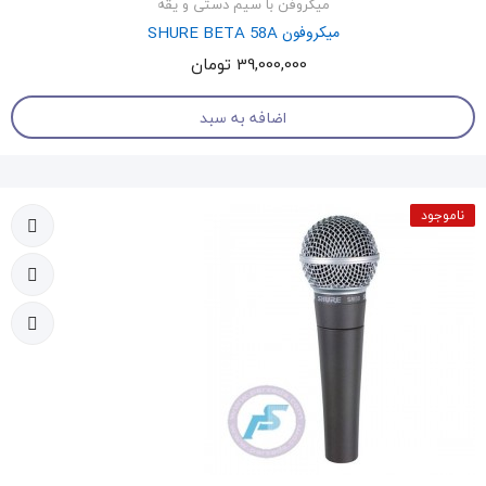
میکروفن با سیم دستی و یقه
میکروفون SHURE BETA 58A
39,000,000 تومان
اضافه به سبد
ناموجود