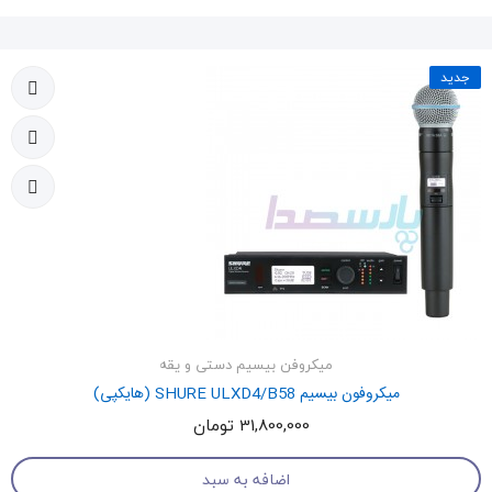
جدید
میکروفن بیسیم دستی و یقه
میکروفون بیسیم SHURE ULXD4/B58 (هایکپی)
31,800,000 تومان
اضافه به سبد