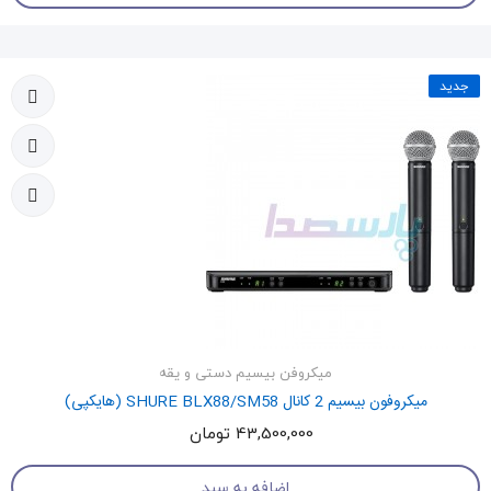
جدید
میکروفن بیسیم دستی و یقه
میکروفون بیسیم 2 کانال SHURE BLX88/SM58 (هایکپی)
43,500,000 تومان
اضافه به سبد