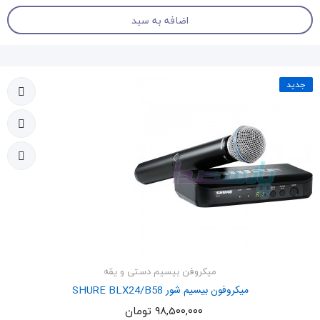
اضافه به سبد
جدید
میکروفن بیسیم دستی و یقه
میکروفون بیسیم شور SHURE BLX24/B58
98,500,000 تومان