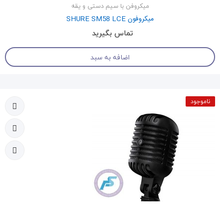
میکروفن با سیم دستی و یقه
میکروفون SHURE SM58 LCE
تماس بگیرید
اضافه به سبد
ناموجود