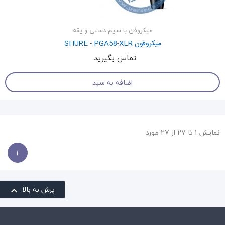
میکروفن با سیم دستی و یقه
میکروفون SHURE - PGA58-XLR
تماس بگیرید
اضافه به سبد
نمایش 1 تا 27 از 27 مورد
1
پرش به بالا
