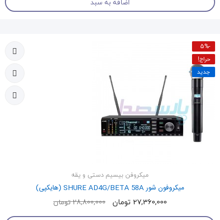
اضافه به سبد
-5%
حراج!
جدید
میکروفن بیسیم دستی و یقه
میکروفون شور SHURE AD4G/BETA 58A (هایکپی)
27,360,000 تومان
28,800,000 تومان