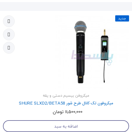
جدید
میکروفن بیسیم دستی و یقه
میکروفون تک کانال طرح شور SHURE SLXD2/BETA58
11,500,000 تومان
اضافه به سبد