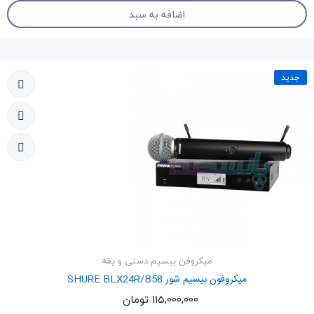
اضافه به سبد
جدید
میکروفن بیسیم دستی و یقه
میکروفون بیسیم شور SHURE BLX24R/B58
115,000,000 تومان