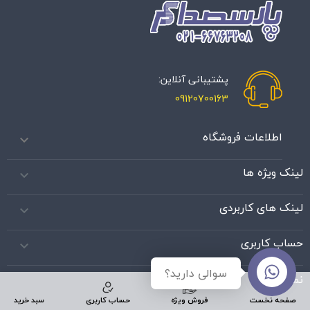
پشتیبانی آنلاین:
09120700163
اطلاعات فروشگاه

لینک ویژه ها

لینک های کاربردی

حساب کاربری

سوالی دارید؟
نماد اعتماد
تماس با ما
صفحه نخست
فروش ویژه
حساب کاربری
سبد خرید