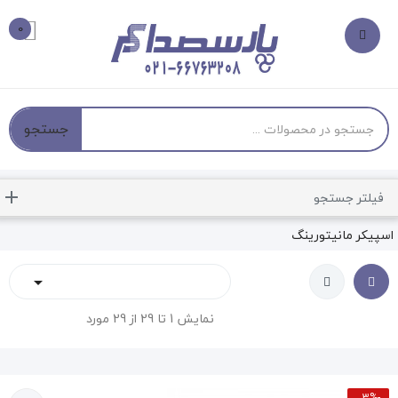
0
جستجو
فیلتر جستجو
اسپیکر مانیتورینگ

نمایش 1 تا 29 از 29 مورد
-3%