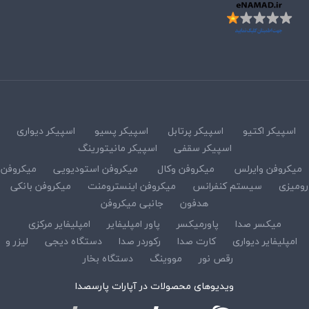
اسپیکر اکتیو
اسپیکر پرتابل
اسپیکر پسیو
اسپیکر دیواری
اسپیکر سقفی
اسپیکر مانیتورینگ
میکروفن وایرلس
میکروفن وکال
میکروفن استودیویی
میکروفن
رومیزی
سیستم کنفرانس
میکروفن اینسترومنت
میکروفن بانکی
هدفون
جانبی میکروفن
میکسر صدا
پاورمیکسر
پاور امپلیفایر
امپلیفایر مرکزی
امپلیفایر دیواری
کارت صدا
رکوردر صدا
دستگاه دیجی
لیزر و
رقص نور
مووینگ
دستگاه بخار
ویدیوهای محصولات در آپارات پارسصدا