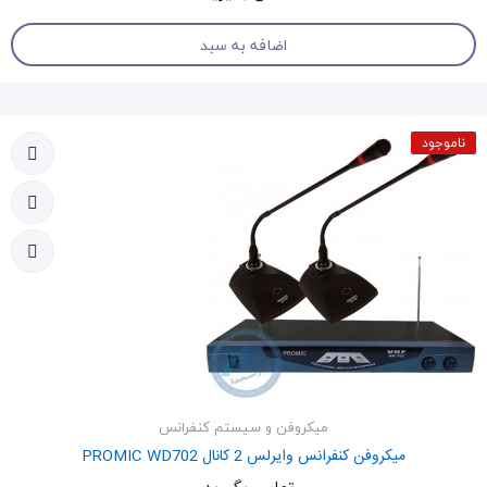
اضافه به سبد
ناموجود
میکروفن و سیستم کنفرانس
میکروفن کنفرانس وایرلس 2 کانال PROMIC WD702