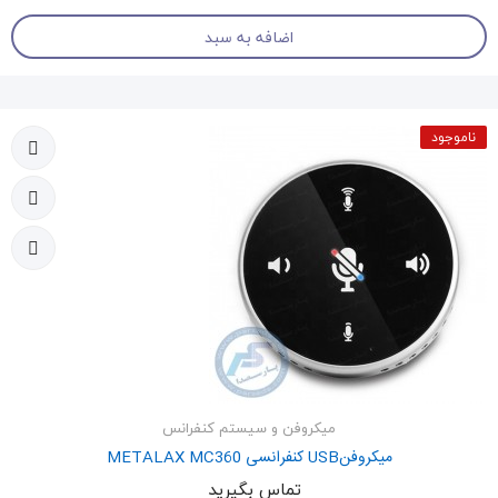
اضافه به سبد
ناموجود
میکروفن و سیستم کنفرانس
میکروفنUSB کنفرانسی METALAX MC360
تماس بگیرید