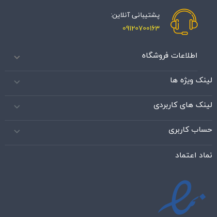
پشتیبانی آنلاین:
09120700163
اطلاعات فروشگاه

لینک ویژه ها

لینک های کاربردی

حساب کاربری

نماد اعتماد