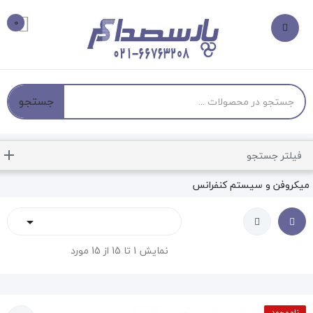
0
جستجو
فیلتر جستجو
میکروفن و سیستم کنفرانس

نمایش 1 تا 15 از 15 مورد
ناموجود