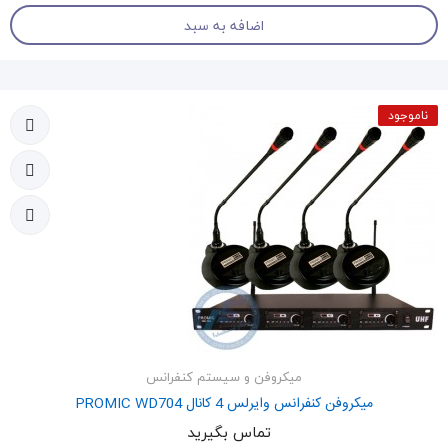
اضافه به سبد
ناموجود
میکروفن و سیستم کنفرانس
میکروفن کنفرانس وایرلس 4 کانال PROMIC WD704
تماس بگیرید