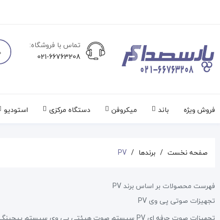
تماس با فروشگاه:
021-66763208
فروش ویژه
باند
میکروفن
دستگاه مرکزی
استودیو
صفحه نخست
برندها
PV
فهرست محصولات بر اساس برند PV
تجهیزات صوتی پی وی PV
تجهیزات صوت حرفه ای PV سیستم صوت هیئتی پی وی سیستم پیجینگ و اطلاع رسانی PV بلندگو PV باند پی وی PV آمپلی فایر پی وی PV پاور میکسر PV