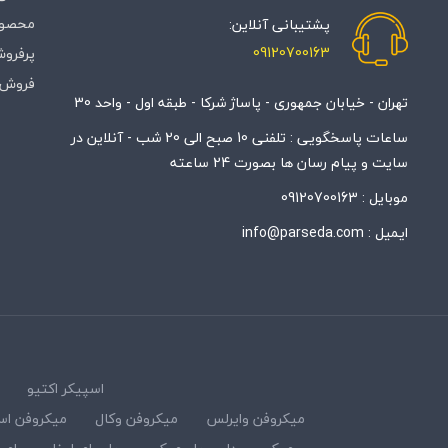
محصول
پشتیبانی آنلاین:
09120700163
پرفروش
فروش 
تهران - خیابان جمهوری - پاساژ شرکا - طبقه اول - واحد 30
ساعات پاسخگویی : تلفنی 10 صبح الی 20 شب - آنلاین در
سایت و پیام رسان ها بصورت 24 ساعته
موبایل :
09120700163
ایمیل :
info@parseda.com
اسپیکر اکتیو
میکروفن وایرلس
میکروفن وکال
میکروفن اس