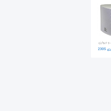
و دیواری
230S
ه سبد