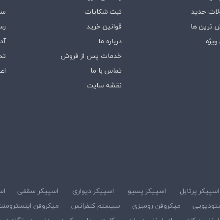
ات جدید
ثبت شکایات
سف
 ترین ها
قوانین خرید
رس
ویژه
درباره‌ ما
آد
خدمات پس از فروش
تخ
تماس با ما
اع
نقشه سایت
اسپیکر پرتابل
اسپیکر پسیو
اسپیکر دیواری
اسپیکر سقفی
اس
تودیویی
میکروفن رومیزی
سیستم کنفرانس
میکروفن اینسترومن