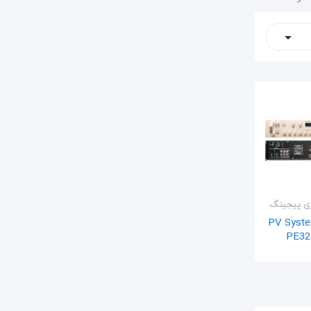

زی پیجینگ
گ PV Systems
ه سبد