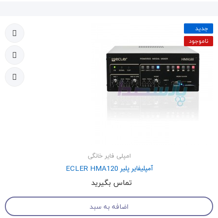
جدید
ناموجود
امپلی فایر خانگی
آمپلیفایر پلیر ECLER HMA120
تماس بگیرید
اضافه به سبد