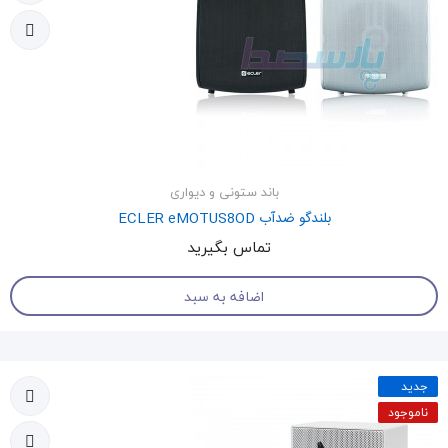
باند ستونی و دیواری
بلندگو ضدآب ECLER eMOTUS8OD
تماس بگیرید
اضافه به سبد
جدید
ناموجود