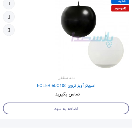
جدید
ناموجود
باند سقفی
اسپیکر آویز کروی ECLER eUC106
تماس بگیرید
اضافه به سبد