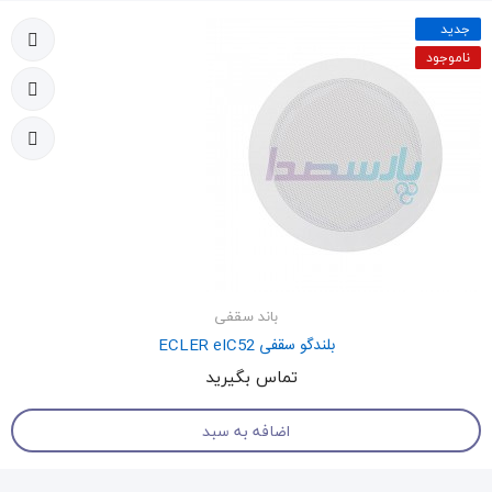
جدید
ناموجود
باند سقفی
بلندگو سقفی ECLER eIC52
تماس بگیرید
اضافه به سبد