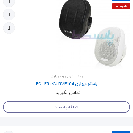
ناموجود
باند ستونی و دیواری
بلندگو دیواری ECLER eCURVE104
تماس بگیرید
اضافه به سبد