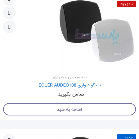
ناموجود
باند ستونی و دیواری
بلندگو دیواری ECLER AUDEO108
تماس بگیرید
اضافه به سبد
جدید