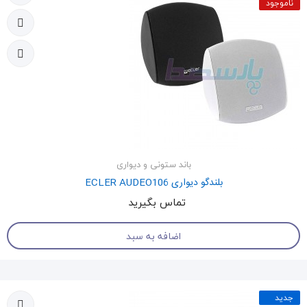
ناموجود
باند ستونی و دیواری
بلندگو دیواری ECLER AUDEO106
تماس بگیرید
اضافه به سبد
جدید