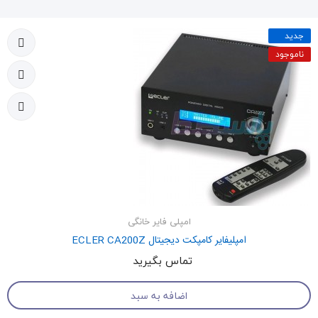
جدید
ناموجود
امپلی فایر خانگی
امپلیفایر کامپکت دیجیتال ECLER CA200Z
تماس بگیرید
اضافه به سبد