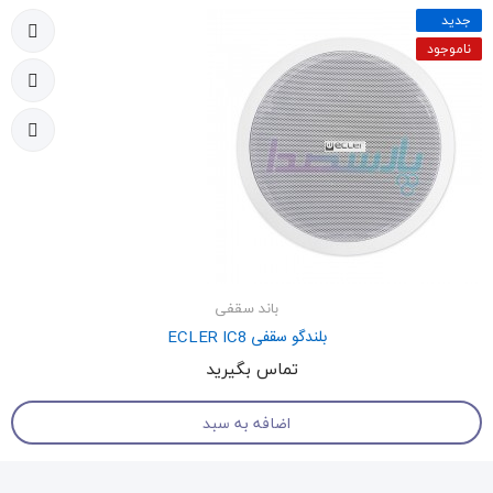
جدید
ناموجود
باند سقفی
بلندگو سقفی ECLER IC8
تماس بگیرید
اضافه به سبد