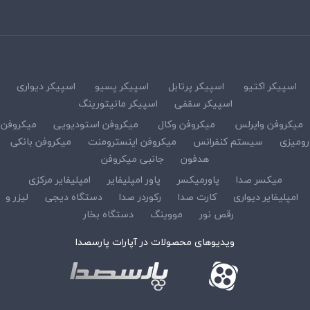
اسپیکر اکتیو
اسپیکر پرتابل
اسپیکر پسیو
اسپیکر دیواری
اسپیکر سقفی
اسپیکر مانیتورینگ
میکروفن وایرلس
میکروفن وکال
میکروفن استودیویی
میکروفن
رومیزی
سیستم کنفرانس
میکروفن اینسترومنت
میکروفن بانکی
هدفون
جانبی میکروفن
میکسر صدا
پاورمیکسر
پاور امپلیفایر
امپلیفایر مرکزی
امپلیفایر دیواری
کارت صدا
رکوردر صدا
دستگاه دیجی
لیزر و
رقص نور
مووینگ
دستگاه بخار
ویدیوهای محصولات در آپارات پارسصدا