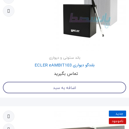
باند ستونی و دیواری
بلندگو دیواری ECLER eAMBIT103
تماس بگیرید
اضافه به سبد
جدید
ناموجود