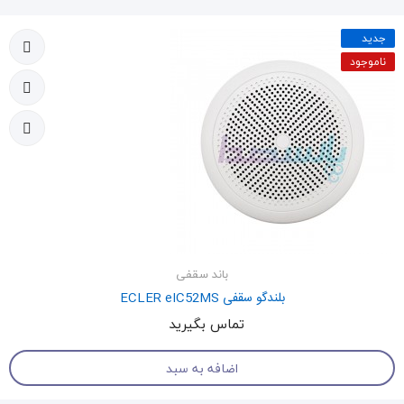
جدید
ناموجود
باند سقفی
بلندگو سقفی ECLER eIC52MS
تماس بگیرید
اضافه به سبد