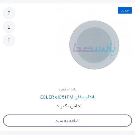
جدید
باند سقفی
بلندگو سقفی ECLER eIC51FM
تماس بگیرید
اضافه به سبد