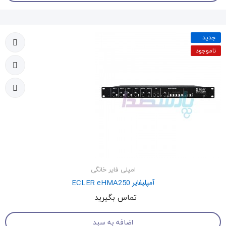
جدید
ناموجود
امپلی فایر خانگی
آمپلیفایر ECLER eHMA250
تماس بگیرید
اضافه به سبد