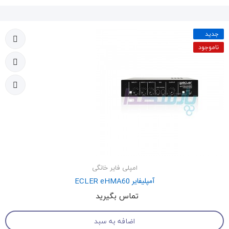
جدید
ناموجود
امپلی فایر خانگی
آمپلیفایر ECLER eHMA60
تماس بگیرید
اضافه به سبد