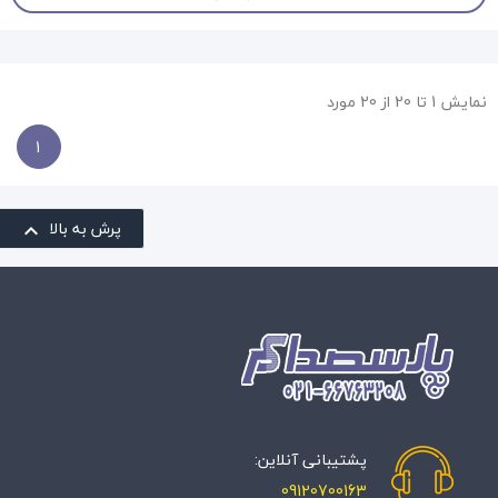
نمایش 1 تا 20 از 20 مورد
1
پرش به بالا

پشتیبانی آنلاین:
09120700163