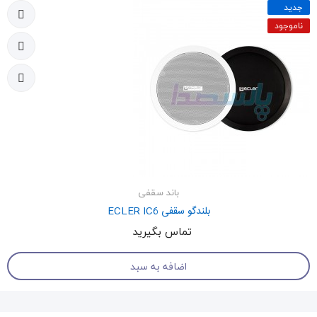
جدید
ناموجود
باند سقفی
بلندگو سقفی ECLER IC6
تماس بگیرید
اضافه به سبد