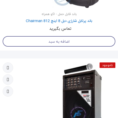
باند قابل حمل - اکو همراه
باند پرتابل شارژی دبل 8 اینچ Chairman 812
تماس بگیرید
اضافه به سبد
ناموجود