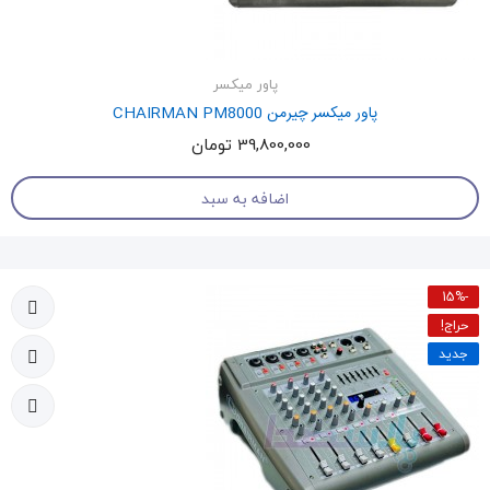
پاور میکسر
پاور میکسر چیرمن CHAIRMAN PM8000
39,800,000 تومان
اضافه به سبد
-15%
حراج!
جدید