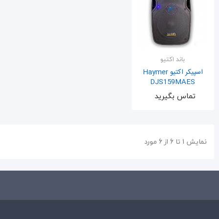
باند اکتیو
اسپیکر اکتیو Haymer
DJS159MAES
اضافه به سبد
تماس بگیرید
نمایش 1 تا 6 از 6 مورد