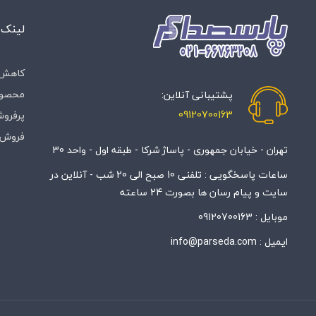
لینک 
کاهش 
محصول
پشتیبانی آنلاین:
09120700163
پرفروش
فروش 
تهران - خیابان جمهوری - پاساژ شرکا - طبقه اول - واحد 30
ساعات پاسخگویی : تلفنی 10 صبح الی 20 شب - آنلاین در
سایت و پیام رسان ها بصورت 24 ساعته
موبایل :
09120700163
ایمیل :
info@parseda.com