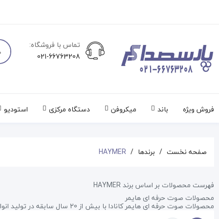
تماس با فروشگاه:
021-66763208
فروش ویژه
باند
میکروفن
دستگاه مرکزی
استودیو
صفحه نخست
برندها
HAYMER
فهرست محصولات بر اساس برند HAYMER
محصولات صوت حرفه ای هایمر
محصولات صوت حرفه ای هایمر کانادا با بیش از 20 سال سابقه در تولید انواع باند پسیو و باند اکتیو HAYMER میکسر و پاور میکسر HAYMER میکروفون HAYMER