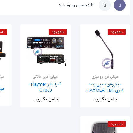
6 محصول وجود دارد
ناموجود
ناموجود
نام
میکروفن رومیزی
امپلی فایر خانگی
میک
میکروفن نصبی بدنه
آمپلیفایر Haymer
میکر
فنری HAYMER TB1
C1000
ت
اضافه به سبد
اضافه به سبد
تماس بگیرید
تماس بگیرید
ناموجود