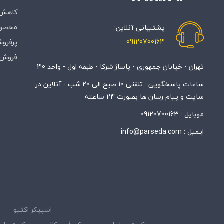
کاهش 
محصول
پشتیبانی آنلاین:
09120700163
پرفروش
فروش 
تهران - خیابان جمهوری - پاساژ شرکا - طبقه اول - واحد 30
ساعات پاسخگویی : تلفنی 10 صبح الی 20 شب - آنلاین در
سایت و پیام رسان ها بصورت 24 ساعته
موبایل :
09120700163
ایمیل :
info@parseda.com
اسپیکر اکتیو