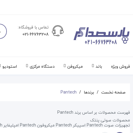
تماس با فروشگاه:
021-66763208
فروش ویژه
باند
میکروفن
دستگاه مرکزی
استودیو
صفحه نخست
برندها
Pantech
فهرست محصولات بر اساس برند Pantech
محصولات صوتی پنتک
تجهیزات صوت Pantech اسپیکر Pantech میکروفون Pantech امپلیفایر Pantech