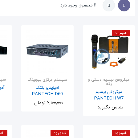
11 محصول وجود دارد
ناموجود
میکروفن بیسیم دستی و
سیستم مرکزی پیجینگ
سیس
یقه
امپلیفایر پنتک
میکروفن بیسیم
PANTECH D60
PANTECH W7
اضافه به سبد
6,100,000 تومان
ت
اضافه به سبد
تماس بگیرید
ناموجود
ناموجود
نام