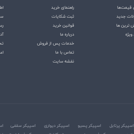
قیمت‌ها
راهنمای خرید
اط
ات جدید
ثبت شکایات
سف
 ترین ها
قوانین خرید
رس
ویژه
درباره‌ ما
آد
خدمات پس از فروش
تخ
تماس با ما
اع
نقشه سایت
اسپیکر پرتابل
اسپیکر پسیو
اسپیکر دیواری
اسپیکر سقفی
اس