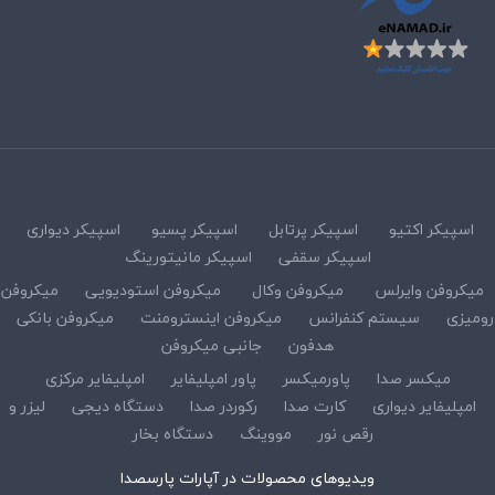
اسپیکر اکتیو
اسپیکر پرتابل
اسپیکر پسیو
اسپیکر دیواری
اسپیکر سقفی
اسپیکر مانیتورینگ
میکروفن وایرلس
میکروفن وکال
میکروفن استودیویی
میکروفن
رومیزی
سیستم کنفرانس
میکروفن اینسترومنت
میکروفن بانکی
هدفون
جانبی میکروفن
میکسر صدا
پاورمیکسر
پاور امپلیفایر
امپلیفایر مرکزی
امپلیفایر دیواری
کارت صدا
رکوردر صدا
دستگاه دیجی
لیزر و
رقص نور
مووینگ
دستگاه بخار
ویدیوهای محصولات در آپارات پارسصدا