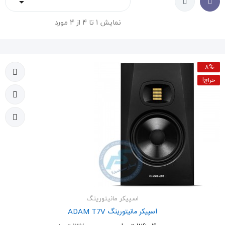

نمایش 1 تا 4 از 4 مورد
-8%
حراج!
اسپیکر مانیتورینگ
اسپیکر مانیتورینگ ADAM T7V