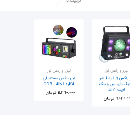
ترتیب با:
لیزر و رقص نور
لیزر و رقص نور
لیزر باکس 4 کاره فلشر،
لیزر باکس مستطیلی
ک بال، لیزر و بلک
4کاره COB - 4IN1
لایت 4in1
اضافه به سبد
11,490,000 تومان
اضافه به سبد
9,040, تومان