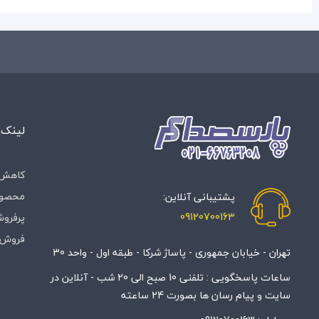
لینک 
کاهش 
محصول
پشتیبانی آنلاین:
09120700163
پرفروش
فروش 
تهران - خیابان جمهوری - پاساژ شرکا - طبقه اول - واحد 30
ساعات پاسخگویی : تلفنی 10 صبح الی 20 شب - آنلاین در
سایت و پیام رسان ها بصورت 24 ساعته