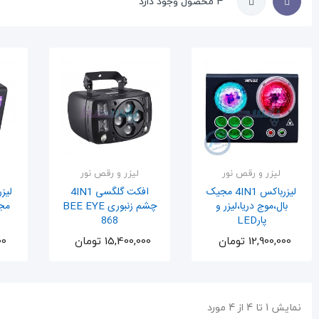
4 محصول وجود دارد
لیزر و رقص نور
لیزر و رقص نور
لیزرباکس 4IN1 مجیک
افکت گلگسی 4IN1
بال،موج دریا،لیزر و
چشم زنبوری BEE EYE
مجی
پارLED
868
اضافه به سبد
اضافه به سبد
12,900,000 تومان
15,400,000 تومان
000
نمایش 1 تا 4 از 4 مورد