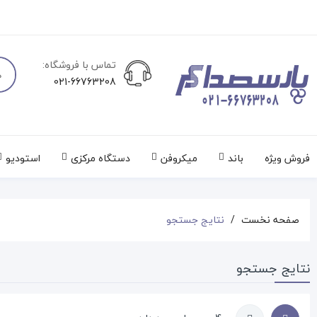
تماس با فروشگاه:
021-66763208
فروش ویژه
باند
میکروفن
دستگاه مرکزی
استودیو
صفحه نخست
نتایج جستجو
نتایج جستجو