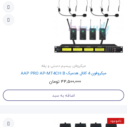
میکروفن بیسیم دستی و یقه
میکروفون 4 کانال هدمیک AAP PRO AP-MT4CH B
44,500,000 تومان
اضافه به سبد
ناموجود