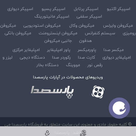
اسپیکر اکتیو
اسپیکر پرتابل
اسپیکر پسیو
اسپیکر دیواری
اسپیکر سقفی
اسپیکر مانیتورینگ
میکروفن وایرلس
میکروفن وکال
میکروفن استودیویی
میکروفن
رومیزی
سیستم کنفرانس
میکروفن اینسترومنت
میکروفن بانکی
هدفون
جانبی میکروفن
میکسر صدا
پاورمیکسر
پاور امپلیفایر
امپلیفایر مرکزی
امپلیفایر دیواری
کارت صدا
رکوردر صدا
دستگاه دیجی
لیزر و
رقص نور
مووینگ
دستگاه بخار
ویدیوهای محصولات در آپارات پارسصدا
© کلیه حقوق مادی و معنوی این سایت متعلق به فروشگاه پارسصدا می
باشد :
پارسصدا