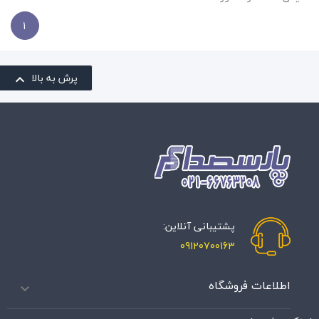
1
پرش به بالا

پشتیبانی آنلاین:
09120700163
اطلاعات فروشگاه
