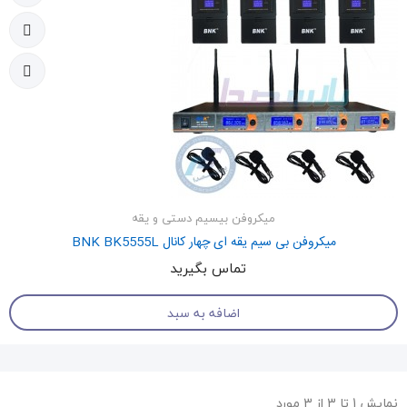
میکروفن بیسیم دستی و یقه
میکروفن بی سیم یقه ای چهار کانال BNK BK5555L
تماس بگیرید
اضافه به سبد
نمایش 1 تا 3 از 3 مورد