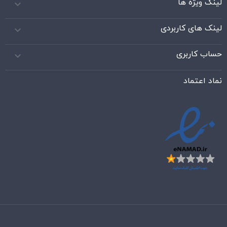
لینک ویژه ها

لینک های کاربردی

حساب کاربری

نماد اعتماد