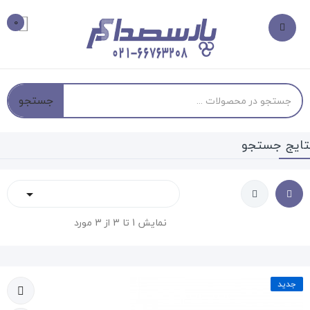
0
جستجو
تایج جستجو

نمایش 1 تا 3 از 3 مورد
جدید