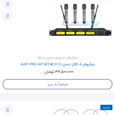
میکروفن بیسیم دستی و یقه
میکروفن 4 کانال دستی AAP PRO AP-MT4CH H
44,500,000 تومان
اضافه به سبد
جدید